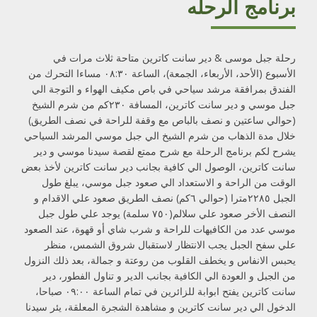
برنامج الرحله
رحلة جبل موسى & دير سانت كاترين متاحة ثلاث مرات في
الأسبوع (الأحد، الأربعاء، الجمعة)، الساعة ٠٨:٣٠ مساءا التحرك من
الفندق بمرافقة مرشد سياحي في باص مكيف الهواء و التوجة الي
جبل موسي و دير سانت كاترين، المسافة ٢٣٠كم من شرم الشيخ
(حوالي ساعتين و نصف بالباص مع وقفة للراحة في نصف الطريق)
خلال مدة الذهاب من شرم الشيخ الي جبل موسي المرشد السياحي
يشرح لكم برنامج الرحلة مع شرح ممتع لقصة سيدنا موسي و دير
سانت كاترين، الوصول الي كافية بجانب دير سانت كاترين لأخذ بعض
الوقت من الراحة و الاستعداد الي صعود جبل موسي، يبلغ طول
الجبل ٢٢٨٥مترا (حوالي ٦كم) نصف الطريق صعود علي الاقدام و
النصف الأخر صعود علي سلالم(٧٥٠ سلمة) يوجد علي طول جبل
موسي عدد من الكافيهات للراحة و شرب شاي أو قهوة، عند الصعود
علي سفح الجبل يجب الانتظار لاستقبال شروق الشمس، منظر
يحبس الانفاس و يخطف القلوب من روعتة و جمالة، بعد ذلك النزول
من الجبل و العودة الي الكافية بجانب الدير و تناول الفطور، دير
سانت كاترين يفتح ابوابة للزائرين في تمام الساعة ٠٩:٠٠ صباحا،
الدخول الي دير سانت كاترين و مشاهدة الشجرة المعلقة، يئر سيدنا