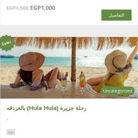
السعر
السعر
EGP
1,000
EGP
1,500
الحالي
الأصلي
التفاصيل
هو:
هو:
EGP1,500.
EGP1,000.
Sale!
Uncategorized
بالغردقه (Hula Hula) رحلة جزيرة
..
top