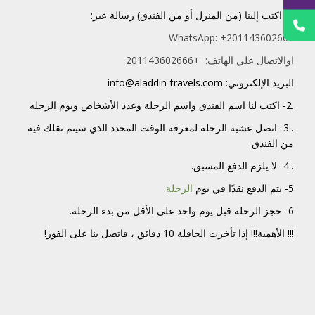
1- اكتب إلينا (من المنزل أو من الفندق) رسالة عبر:
WhatsApp:
+201143602666
اوالاتصال علي الهاتف: +201143602666
البريد الإلكتروني: info@aladdin-travels.com
.2- اكتب لنا
اسم الفندق
واسم الرحلة
وعدد الأشخاص
ويوم الرحله
. 3- اتصل عشية الرحلة لمعرفة الوقت المحدد الذي سيتم نقلك فيه
من الفندق
. 4- لا يلزم الدفع المسبق.
5- يتم الدفع نقدًا في يوم
الرحلة
.
6- حجز الرحلة قبل يوم واحد على الأقل من بدء الرحلة.
!!! الأهمية!!! إذا تأخرت الحافلة 10 دقائق ، فاتصل بنا على الفور!