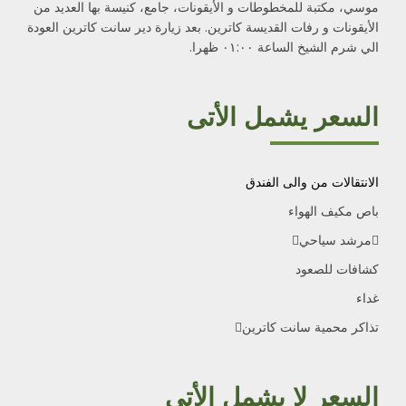
موسي، مكتبة للمخطوطات و الأيقونات، جامع، كنيسة بها العديد من
الأيقونات و رفات القديسة كاترين. بعد زيارة دير سانت كاترين العودة
الي شرم الشيخ الساعة ٠١:٠٠ ظهرا.
السعر يشمل الأتى
الانتقالات من والى الفندق
باص مكيف الهواء
مرشد سياحي
كشافات للصعود
غداء
تذاكر محمية سانت كاترين
السعر لا يشمل الأتى