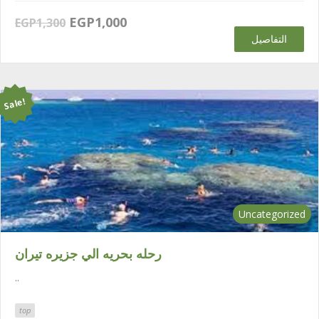
السعر
السعر
EGP
1,000
EGP
1,300
الحالي
الأصلي
التفاصيل
هو:
هو:
EGP1,300.
EGP1,000.
Sale!
Uncategorized
رحله بحريه الي جزيره تيران
..
top