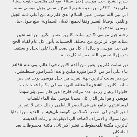
شرم الشيخ، جبل موسى (جبل سيناء) يقع في منتصف جنوب سيناء
علي بعد ٢٣٠كم من مدينة شرم الشيخ و سمي بجبل موسى نسبة
الي نبي اللة موسى عليى السلام الذي كلم ربة من أعلي قمة الجبل
و تلقي الوصايا العشر وفقا لجميع الاديان السماوية، يبلغ طول جبل
موسي ٢٢٨٥مترا
رحلة جبل موسى & دير سانت كاترين تعتبر لكثير من السائحين
بمثابة حج، الزائرين من مختلف الجنسيات يأتون كل عام لقيام الحج
في جبل موسى و يقال ان كل من يصعد الي اعلي الجبل و يستقبل
شروق الشمس، اللة يغفر لة كل ذنوبة
دير سانت كاترين يعتبر من أقدم الاديرة في العالم، بنى عام ٥٤٥م
بناء علي أمر من الامبراطورة هيلين والدة الأمبراطور قسطنطين،
يقع دير سانت كاترين جهة الغرب من جبل موسي. يوجد في دير
سانت كاترين:
الشجرة المعلقة
التى تنمو في مكانها فقط حيث
حاولوا الرهبان زرعها عدة مرات خارج الدير فلم تنمو،
بئر سيدنا
موسي
و هو البئر الذي كان سيدنا موسي يملا الماء للفتيات
لمساعدتهم،
جامع
بني في العصر الفاطمى و ذلك حتي لا يتعرض
الدير للهدم في العصر الاسلامى،
كنيسة تاريخية
بها العديد من الهدايا
من الملوك و الامراء بالأضافة الي الايقونات و رفات القديسة
كاترين،
مكتبة للمخطوطات
تعتبر أكبر ثانى مكتبة مخطوطات بعد
الفاتيكان