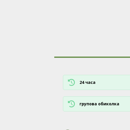
24 часа
групова обиколкa