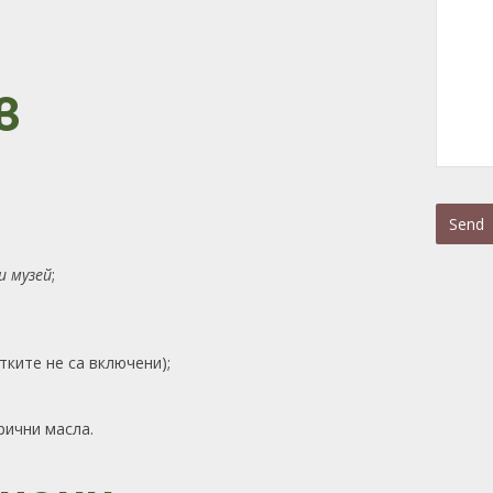
в
Send
This
и музей
;
field
;
should
be
left
ките не са включени);
blank
рични масла.