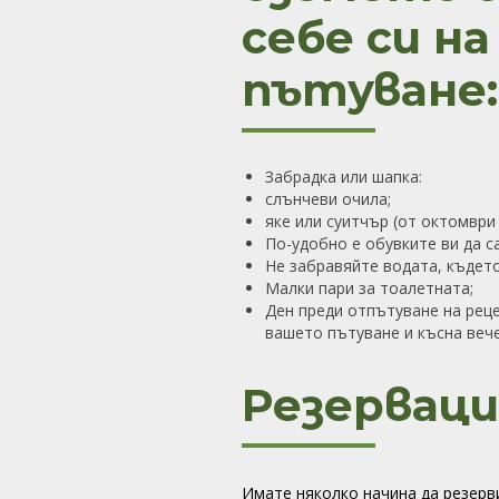
себе си на
пътуване:
Забрадка или шапка:
слънчеви очила;
яке или суитчър (от октомври 
По-удобно е обувките ви да с
Не забравяйте водата, където
Малки пари за тоалетната;
Ден преди отпътуване на реце
вашето пътуване и късна вече
Резерваци
Имате няколко начина да резер