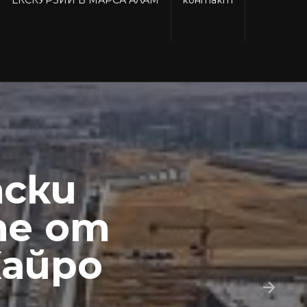
ски
те от
Кайро