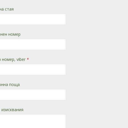
на стая
нен номер
 номер, viber
*
онна поща
 изисквания