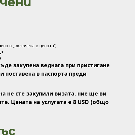
ючени
чена в „включена в цената“;
да
)
ъде закупена веднага при пристигане
 и поставена в паспорта преди
на не сте закупили визата, ние ще ви
те. Цената на услугата е 8 USD (общо
ъс