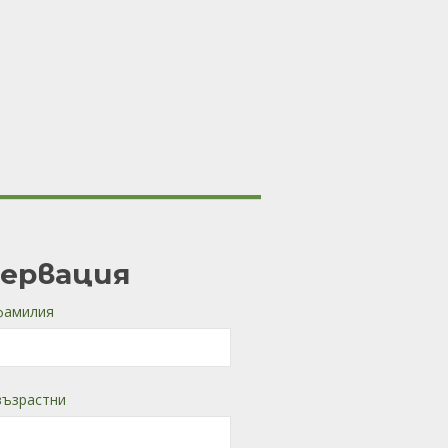
зервация
фамилия
възрастни