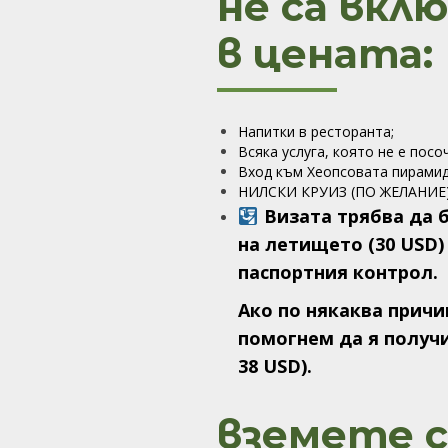
не са вкл
в цената:
Напитки в ресторанта;
Всяка услуга, която не е посо
Вход към Хеопсовата пирами
НИЛСКИ КРУИЗ (ПО ЖЕЛАНИЕ
Визата трябва да б
на летището (30 USD)
паспортния контрол.
Ако по някаква причи
помогнем да я получи
38 USD).
вземете с