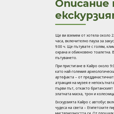
Описание 
екскурзия
Ще ви вземем от хотела около 23
часа, включително пауза за заку
9:00 ч. Ще пътувате с голям, кл
охрана и обикновено тоалетна. 
пътуването.
При пристигане в Кайро около 9:
като най-големия археологически
артефакта – от преддинастичнат
атракция на музея е непокътнат
първи път, откакто британският
златната маска, трон и колесниц
Екскурзията Кайро с автобус вк
чудеса на света – Египетските п
мистериозността си. От площадка