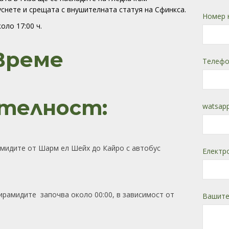
снете и срещата с внушителната статуя на Сфинкса.
Номер 
ло 17:00 ч.
Време
Телефо
телност:
watsapp
амидите от Шарм ел Шейх до Кайро с автобус
Електр
ирамидите започва около 00:00, в зависимост от
Вашите
.