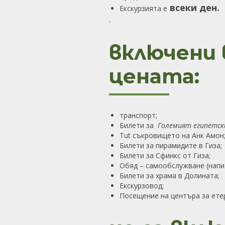
всеки ден.
Екскурзията e
.
включени 
цената:
транспорт;
Билети за
Големият египетск
Tut съкровището на Анк Амон
Билети за пирамидите в Гиза;
Билети за Сфинкс от Гиза;
Обяд – самообслужване (напит
Билети за храма в Долината;
Екскурзовод;
Посещение на центъра за ете