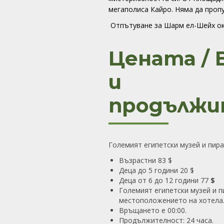
мегаполиса Кайро. Няма да пропу
Отпътуване за Шарм ел-Шейх око
Цената / 
и
продължи
Големият египетски музей и пир
Възрастни 83 $
Деца до 5 години 20 $
Деца от 6 до 12 години 77
$
Големият египетски музей и п
местоположението на хотела
Връщането е 00:00.
Продължителност: 24 часа.