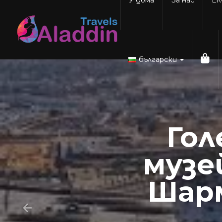
Skip
to
content
български
Гол
музе
Шарм