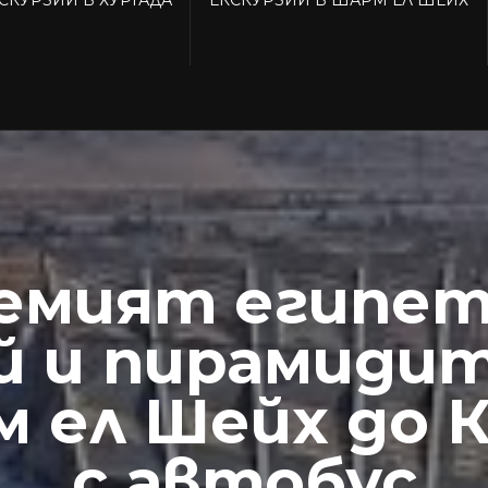
емият египет
й и пирамиди
 ел Шейх до 
с автобус