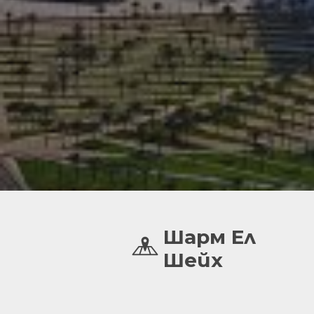
Шарм Ел
Шейх