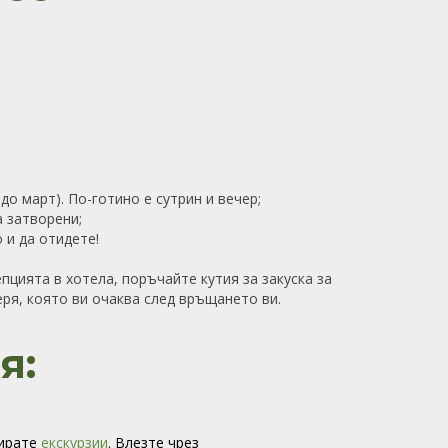
до март). По-готино е сутрин и вечер;
а затворени;
 и да отидете!
пцията в хотела, поръчайте кутия за закуска за
ря, която ви очаква след връщането ви.
я:
вирате
екскурзии
. Влезте чрез