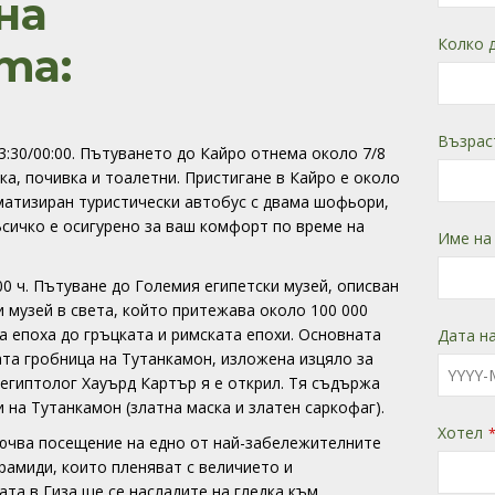
на
Колко 
та:
Възрас
:30/00:00. Пътуването до Кайро отнема около 7/8
ска, почивка и тоалетни. Пристигане в Кайро е около
иматизиран туристически автобус с двама шофьори,
Всичко е осигурено за ваш комфорт по време на
Име на
00 ч. Пътуване до Големия египетски музей, описван
 музей в света, който притежава около 100 000
а епоха до гръцката и римската епохи. Основната
Дата на
ата гробница на Тутанкамон, изложена изцяло за
 египтолог Хауърд Картър я е открил. Тя съдържа
и на Тутанкамон (златна маска и златен саркофаг).
Хотел
лючва посещение на едно от най-забележителните
ирамиди, които пленяват с величието и
та в Гиза ще се насладите на гледка към