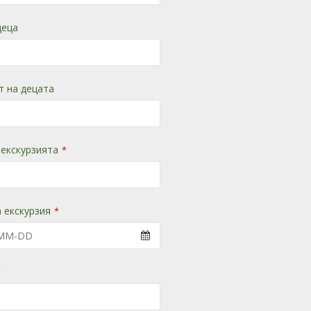
деца
т на децата
 екскурзията
*
 екскурзия
*
*