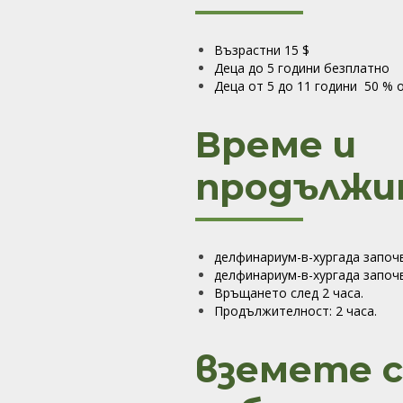
Възрастни 15 $
Деца до 5 години безпл
Деца от 5 до 11 години 50 % 
Време и
продължи
делфинариум-в-хургада започв
делфинариум-в-хургада започв
Връщането след 2 часа.
Продължителност: 2 часа.
вземете с