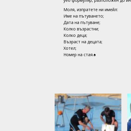
уеб формуляр, разположен до и
Моля, изпратете ни имейл:
Име на пътуването;
Дата на пътуване;
Колко възрастни;
Колко деца;
Възраст на децата;
Хотел;
Номер на стая.♠