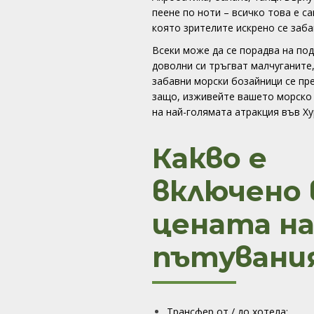
пеене по ноти – всичко това е с
която зрителите искрено се заб
Всеки може да се порадва на под
доволни си тръгват малчуганите,
забавни морски бозайници се пр
защо, изживейте вашето морско 
на най-голямата атракция във Х
Какво е
включено 
цената н
пътувани
Трансфер от / до хотела;