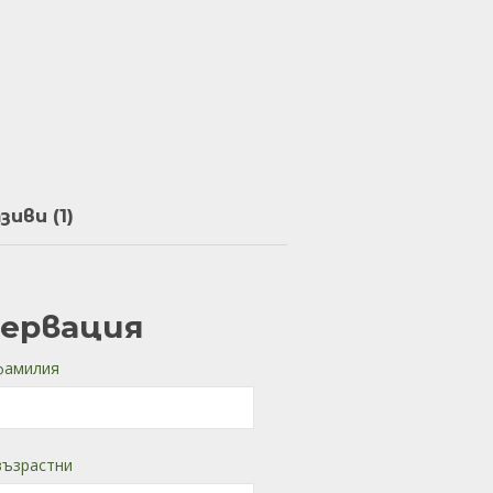
иви (1)
зервация
фамилия
възрастни