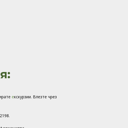
я:
вирате
е
кскурзии. Влезте чрез
2198.