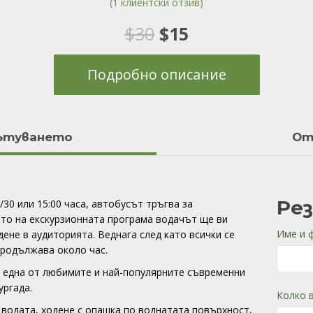
(
1
клиентски отзив)
Оценен
1
5.00
от 5,
базирано на
Original
Текущата
$
30
$
15
потребителски
оценки
price
цена
Подробно описание
was:
е:
$30.
$15.
пътуването
Отз
Ре
/30 или 15:00 часа, автобусът тръгва за
ото на екскурзионната програма водачът ще ви
Име и 
ене в аудиторията. Веднага след като всички се
продължава около час.
 една от любимите и най-популярните съвременни
ургада.
Колко 
 водата, ходене с опашка по воднатата повърхност,