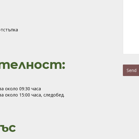
атно
отстъпка
телност:
Send
This
а около 09:30 часа
field
а около 15:00 часа, следобед.
should
be
left
blank
ъс