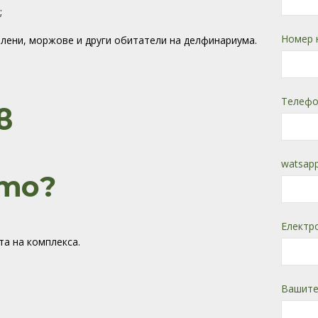
;
Номер 
юлени, моржове и други обитатели на делфинариума.
Телефо
в
а
watsapp
то?
Електр
та на комплекса.
Вашите