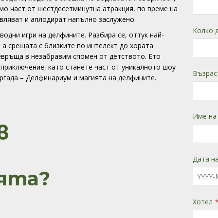
амо част от шестдесетминутна атракция, по време на
авляват и аплодират напълно заслужено.
Колко 
водни игри на делфините. Разбира се, оттук най-
 а срещата с близките по интелект до хората
евръща в незабравим спомен от детството. Ето
приключение, като станете част от уникалното шоу
Възрас
ургада – Делфинариум и магията на делфините.
Име на
в
а
Дата на
ята?
Хотел