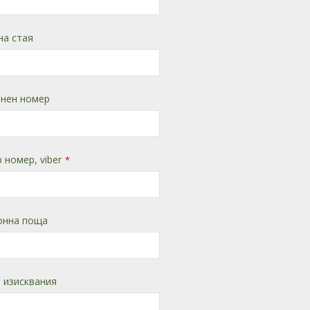
на стая
нен номер
 номер, viber
*
онна поща
 изисквания