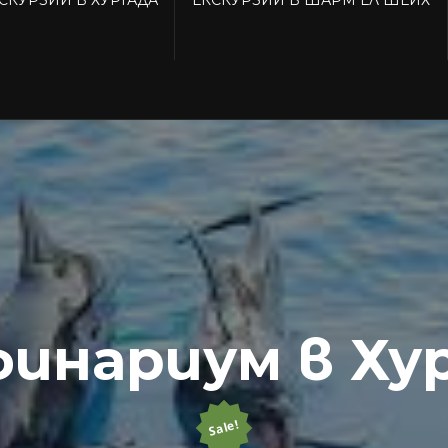
инариум в Ху
Sale!