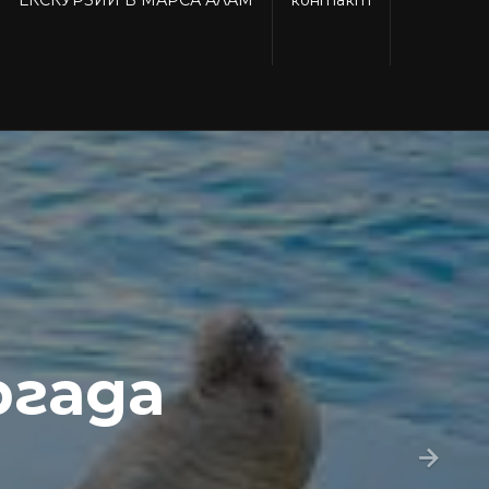
ргада