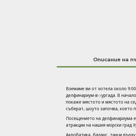
Описание на 
Вземаме ви от хотела около 9:00
делфинариум-в-
х
ургада. В начал
покаже мястото и мястото на сед
съберат, шоуто започва, което 
Посещението на делфинариума е
атракции на нашия морски град Х
Акробатика, баланс, танци върху