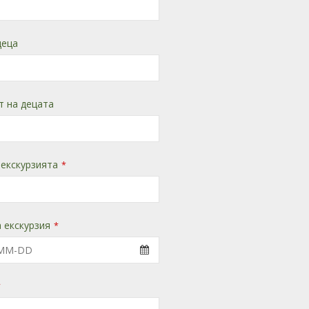
деца
т на децата
 екскурзията
*
 екскурзия
*
*