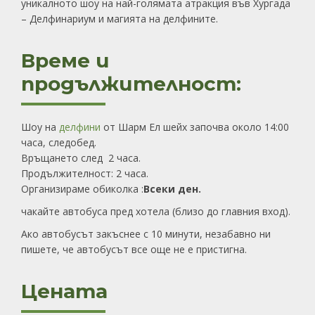
уникалното шоу на най-голямата атракция във Хургада
– Делфинариум и магията на делфините.
Време и
продължителност:
Шоу на
делфини
от Шарм Ел шейх започва около 14:00
часа, следобед.
Връщането след 2 часа.
Продължителност: 2 часа.
Организираме обиколка :
Всеки ден
.
чакайте автобуса пред хотела (близо до главния вход).
Ако автобусът закъснее с 10 минути, незабавно ни
пишете, че автобусът все още не е пристигна.
Цената