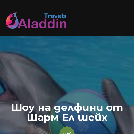
Skip
to
content
Шоу на делфини от
Шарм Ел шейх
Sale!