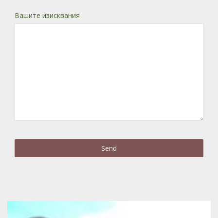
Вашите изисквания
Send
This
field
should
be
left
blank