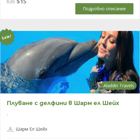
Original
Текущата
$
15
$
35
price
цена
Подробно описание
was:
е:
$35.
$15.
Sale!
Aladdin Travels
Плуване с делфини в Шарм ел Шейх
..
Шарм Ел Шейх