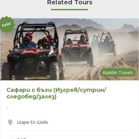
Related Tours
Sale!
Aladdin Travels
Сафари с бъги (Изгрев/сутрин/
следобед/залез)
..
Шарм Ел Шейх