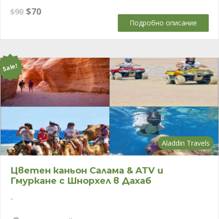
Original
Текущата
$
70
$
90
price
цена
Подробно описание
was:
е:
$90.
$70.
Sale!
Aladdin Travels
Цветен каньон Салама & ATV и
Гмуркане с Шнорхел в Дахаб
..