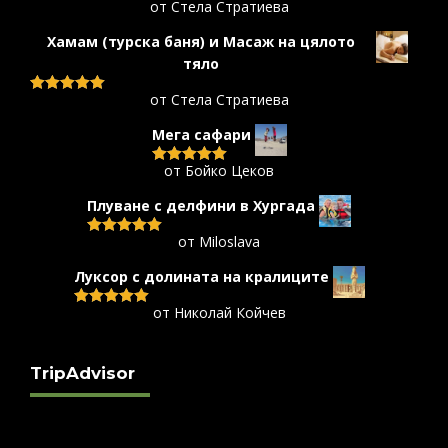
от Стела Стратиева
Оценено с
5
от 5
Хамам (турска баня) и Масаж на цялото
тяло
от Стела Стратиева
Оценено с
5
от 5
Мега сафари
от Бойко Цеков
Оценено с
5
от 5
Плуване с делфини в Хургада
от Miloslava
Оценено с
5
от 5
Луксор с долината на кралиците
от Николай Койчев
Оценено с
5
от 5
TripAdvisor