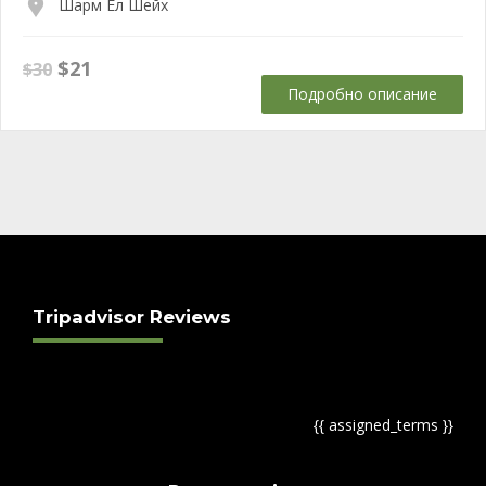
Шарм Ел Шейх
Original
Текущата
$
21
$
30
price
цена
Подробно описание
was:
е:
$30.
$21.
Tripadvisor Reviews
{{ assigned_terms }}