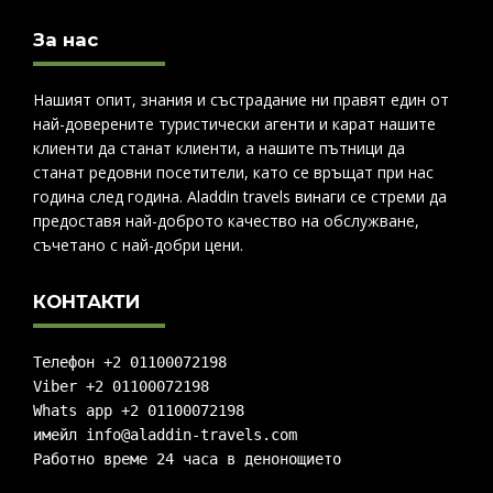
За нас
Нашият опит, знания и състрадание ни правят един от
най-доверените туристически агенти и карат нашите
клиенти да станат клиенти, а нашите пътници да
станат редовни посетители, като се връщат при нас
година след година. Aladdin travels винаги се стреми да
предоставя най-доброто качество на обслужване,
съчетано с най-добри цени.
КОНТАКТИ
Телефон +2 01100072198
Viber +2 01100072198
Whats app +2 01100072198
имейл info@aladdin-travels.com
Работно време 24 часа в денонощието