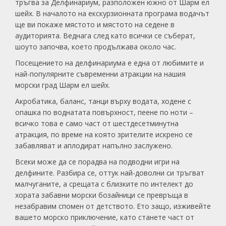
тръгва за Делфинариум, разположен южно от
Шарм ел
шейх
. В началото на екскурзионната програма водачът
ще ви покаже мястото и мястото на седене в
аудиторията. Веднага след като всички се съберат,
шоуто започва, което продължава около час.
Посещението на делфинариума е една от любимите и
най-популярните съвременни атракции на нашия
морски град
Шарм ел шейх
.
Акробатика, баланс, танци върху водата, ходене с
опашка по воднатата повърхност, пеене по ноти –
всичко това е само част от шестдесетминутна
атракция, по време на която зрителите искрено се
забавляват и аплодират напълно заслужено.
Всеки може да се порадва на подводни игри на
делфините. Разбира се, оттук най-доволни си тръгват
малчуганите, а срещата с близките по интелект до
хората забавни морски бозайници се превръща в
незабравим спомен от детството. Ето защо, изживейте
вашето морско приключение, като станете част от