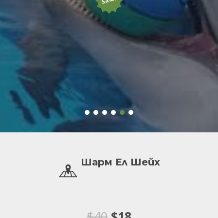
Шарм Ел Шейх
Original
Текущата
$
40
$
18