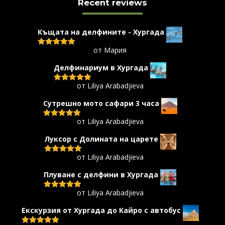
Recent reviews
Къщата на делфините - Хургада
от Мария
Оценено с
5
от 5
Делфинариум в Хургада
от Liliya Arabadjieva
Оценено с
5
от 5
Сутрешно мото сафари 3 часа
от Liliya Arabadjieva
Оценено с
5
от 5
Луксор с Долината на царете
от Liliya Arabadjieva
Оценено с
5
от 5
Плуване с делфини в Хургада
от Liliya Arabadjieva
Оценено с
5
от 5
Екскурзия от Хургада до Кайро с автобус