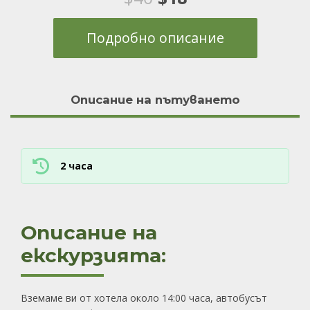
price
цена
Подробно описание
was:
е:
$40.
$18.
Описание на пътуването
2 часа
Описание на
екскурзията:
Вземаме ви от хотела около 14:00 часа, автобусът