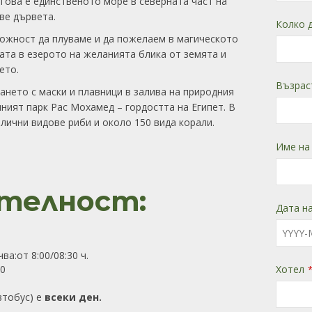
Това е единственото море в северната част на
ве дървета.
Колко 
ожност да плуваме и да пожелаем в магическото
ата в езерото на желанията блика от земята и
ето.
Възрас
ането с маски и плавници в залива на природния
ният парк Рас Мохамед – гордостта на Египет. В
лични видове риби и около 150 вида корали.
Име на
телност:
Дата на
ва:от 8:00/08:30 ч.
30
Хотел
втобус) е
всеки ден.