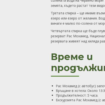
солената вода на Червено море! 
земята, където растат тези видо
Третата спирка – ще имаме възм
езеро или езеро от желания. Вод
винаги е малко по-солена от мор
Четвъртата спирка ще бъде плув
резерват Рас Мохамед, Национал
резервата живеят над хиляда раз
Време и
продължи
Рас Мохамед (с автобус) започ
Връщане в хотела: Около 13:
Продължителност: 5 часа.
Екскурзията Рас Мохамед (с а