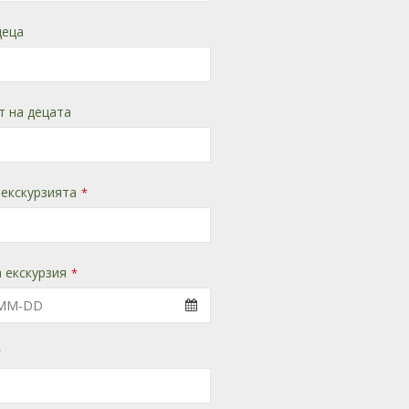
деца
т на децата
 екскурзията
*
 екскурзия
*
*