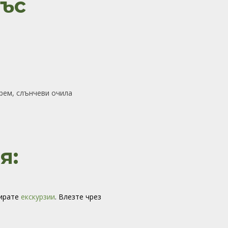
ъс
крем, слънчеви очила
я:
вирате
екскурзии
. Влезте чрез