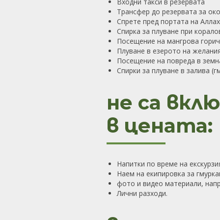
Входни такси в резервата
Трансфер до резервата за око
Спрете пред портата на Аллах
Спирка за плуване при корало
Посещение на мангрова горич
Плуване в езерото на желания
Посещение на повреда в земн
Спирки за плуване в залива (г
не са вкл
в цената:
Напитки по време на екскурзи
Наем на екипировка за гмурк
фото и видео материали, нап
Лични разходи.