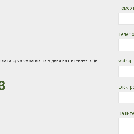
Номер 
Телефо
ялата сума се заплаща в деня на пътуването (в
watsapp
в
Електр
Вашите