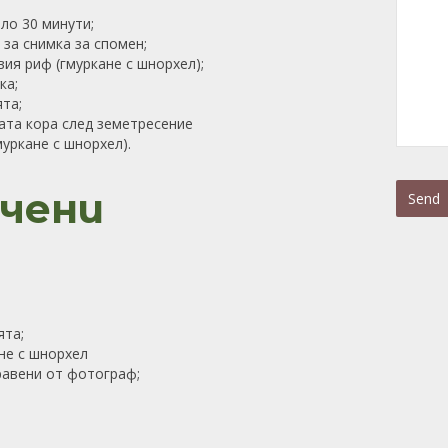
ло 30 минути;
 за снимка за спомен;
вия риф (гмуркане с шнорхел);
ка;
та;
ата кора след земетресение
муркане с шнорхел).
ючени
Send
This
field
should
be
left
ята;
blank
ане с шнорхел
равени от фотограф;