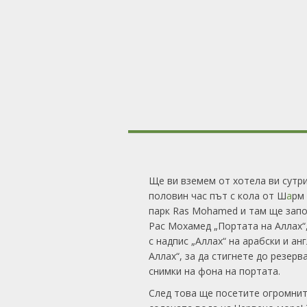
Ще ви вземем от хотела ви сутрин
половин час път с кола от Ш
а
рм
парк Ras Mohamed и там ще запо
Рас Мохамед „Портата на Аллах“
с надпис „Аллах“ на арабски и ан
Аллах“, за да стигнете до резер
снимки на фона на портата.
След това ще посетите огромнит