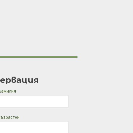
зервация
фамилия
възрастни