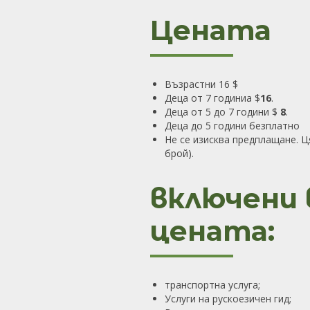
Цената
Възрастни 16 $
Деца от 7 годиниa $
16
.
Деца от 5 до 7 години $
8
.
Деца до 5 години безплатно
Не се изисква предплащане. Ц
брой)
.
включени 
цената:
транспортна услуга;
Услуги на рускоезичен гид;