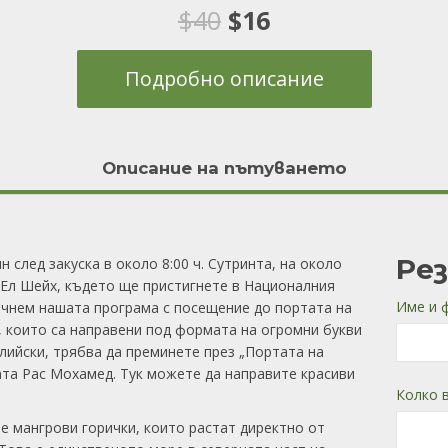
Оценен
1
5.00
Original
Текущата
$
40
$
16
от 5,
базирано на
потребителски
price
цена
оценки
Подробно описание
was:
е:
$40.
$16.
Описание на пътуването
Ре
 след закуска в около 8:00 ч. Сутринта, на около
 Ел Шейх, където ще пристигнете в Националния
Име и 
чнем нашата програма с посещение до портата на
, които са направени под формата на огромни букви
глийски, трябва да преминете през „Портата на
вата Рас Мохамед. Тук можете да направите красиви
Колко 
е мангрови горички, които растат директно от