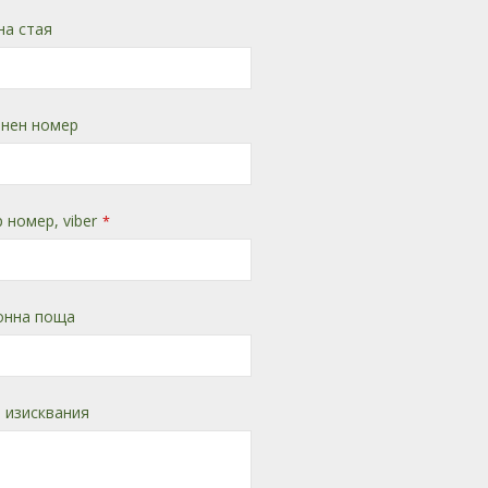
на стая
нен номер
 номер, viber
*
онна поща
 изисквания