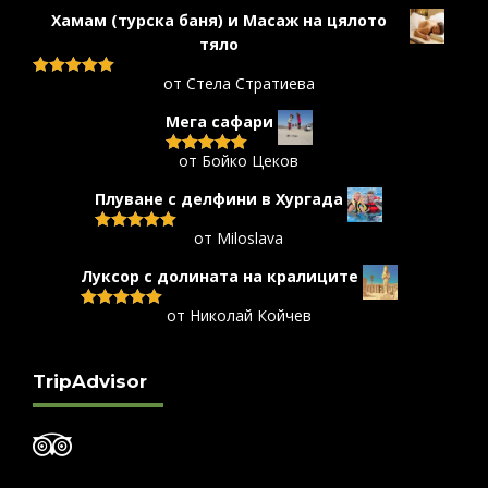
от 5
Хамам (турска баня) и Масаж на цялото
тяло
от Стела Стратиева
Оценено с
5
от 5
Мега сафари
от Бойко Цеков
Оценено с
5
от 5
Плуване с делфини в Хургада
от Miloslava
Оценено с
5
от 5
Луксор с долината на кралиците
от Николай Койчев
Оценено с
5
от 5
TripAdvisor