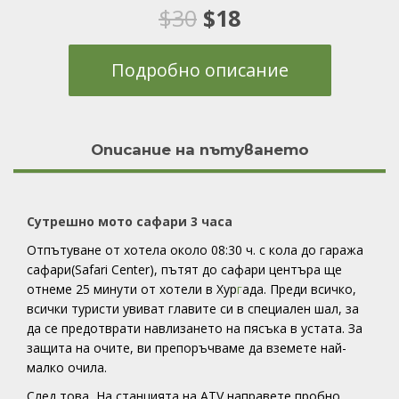
Оценен
1
5.00
Original
Текущата
$
30
$
18
от 5,
базирано на
потребителски
price
цена
оценки
Подробно описание
was:
е:
$30.
$18.
Описание на пътуването
Сутрешно мото сафари 3 часа
Отпътуване от хотела около 08:30 ч. с кола до гаража
сафари(Safari Center), пътят до сафари центъра ще
отнеме 25 минути от хотели в Хур
г
ада. Преди всичко,
всички туристи увиват главите си в специален шал, за
да се предотврати навлизането на пясъка в устата. За
защита на очите, ви препоръчваме да вземете най-
малко очила.
Cлед това, На станцията на ATV направете пробно