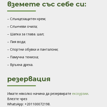
вземете със себе си:
– Слънцезащитен крем;
– Слънчеви очила;
– Шапка за глава. шал;
– Пия вода;
– Спортни обувки и панталони;
– Памучна тениска;
– Връхна дреха.
резервация
Имате няколко начина да резервирате
екскурзии
.
Влезте чрез
WhatsApp: +201100072198.