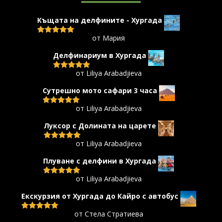
Къщата на делфините - Хургада
от Мария
Оценено с
5
от 5
Делфинариум в Хургада
от Liliya Arabadjieva
Оценено с
5
от 5
Сутрешно мото сафари 3 часа
от Liliya Arabadjieva
Оценено с
5
от 5
Луксор с Долината на царете
от Liliya Arabadjieva
Оценено с
5
от 5
Плуване с делфини в Хургада
от Liliya Arabadjieva
Оценено с
5
от 5
Екскурзия от Хургада до Кайро с автобус
от Стела Стратиева
Оценено с
5