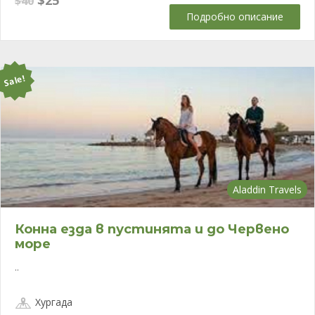
$
40
price
цена
Подробно описание
was:
е:
$40.
$25.
Sale!
Aladdin Travels
Конна езда в пустинята и до Червено
море
..
Хургада