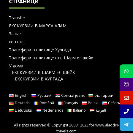
СТРАНИЦИ
Transfer
ЕКСКУРЗИИ В МАРСА АЛАМ
За нас
контакт
Трансфери от летище Хургада
Трансфери от летището в Шарм ел шейх
У дома
ЕКСКУРЗИИ В ШАРМ ЕЛ ШЕЙХ
ЕКСКУРЗИИ В ХУРГАДА
English
Русский
Српски језик
български
Deutsch
Română
Français
Polski
Čeština
Lietuviškai
Nederlands
Italiano
العربية
All rights reserved © Copyright 2008 : 2023 for www.aladdin-
travels.com