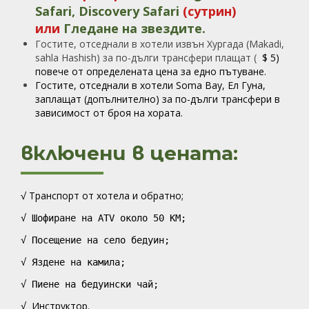
Safari,
Discovery Safari
(сутрин)
или
Гледане на звездите
.
Гостите, отседнали в хотели извън Хургада (Makadi,
sahla Hashish) за по-дълги трансфери плащат (
$ 5)
повече от определената цена за едно пътуване.
Гостите, отседнали в хотели Soma Bay, Ел Гуна,
заплащат (допълнително) за по-дълги трансфери в
зависимост от броя на хората.
включени в цената:
√ Транспорт от хотела и обратно;
√ Шофиране на
ATV
около 50 KM;
√
Посещение на село бедуин;
√
Яздене на камила;
√
Пиене на бедуински чай;
Инструктор
.
√