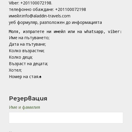
Viber: +201100072198.
телефонно обаждане: +201100072198
имейл:info@aladdin-travels.com
уеб формуляр, разположен до информацията
Моля, изпратете ни имейл или на whatsapp, viber:
Име на пътуването;
Дата на пътуване;
Колко възрастни;
Колко деца;
Възраст на децата;
Хотел;
Номер на стая.♠
Резервация
Име и фамилия