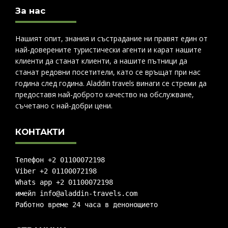
За нас
Нашият опит, знания и състрадание ни правят един от
най-доверените туристически агенти и карат нашите
клиенти да станат клиенти, а нашите пътници да
станат редовни посетители, като се връщат при нас
година след година. Aladdin travels винаги се стреми да
предоставя най-доброто качество на обслужване,
съчетано с най-добри цени.
КОНТАКТИ
Телефон +2 01100072198
Viber +2 01100072198
Whats app +2 01100072198
имейл info@aladdin-travels.com
Работно време 24 часа в денонощието