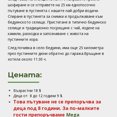
шофиране и се отправете на 25 км еднопосочно
пътуване в пустинята с нашите най-добри водачи.
Спиране в пустинята за снимки и продължаване към
бедуинското селище. Пристигане в типично бедуинско
селище и традиционно посрещане с чай, яздене на
камили, разходка и запознаване с живота на
пустинните хора.
След почивка в село бедуини, има още 25 километра
през пустинните дюни обратно до гаража.Връщане в
хотела около 11:30 ч.
Цената:
Възрастни 18 $
Деца от 8 до 12 години 9 $.
Това пътуване не се препоръчва за
деца под 8 години. За по-малките
гости препоръчваме
Mega