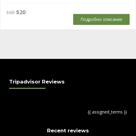
Original
Текущата
$
20
$
60
price
цена
Подробно описание
was:
е:
$60.
$20.
Tripadvisor Reviews
{{ assigned_terms }}
Recent reviews