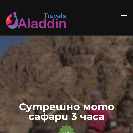
Skip
to
content
Сутрешно мото
сафари 3 часа
Sale!