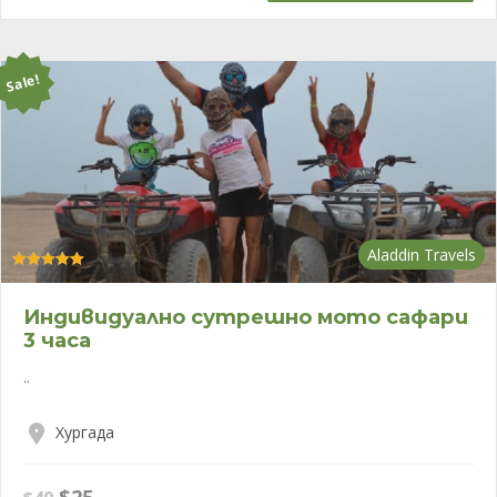
$28.
$13.
Sale!
Aladdin Travels
Оценено с
5.00
от 5
Индивидуално сутрешно мото сафари
3 часа
..
Хургада
Original
Текущата
$
25