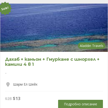
Sale!
Aladdin Travels
Дахаб + каньон + Гмуркане с шнорхел +
камили 4 в 1
..
Шарм Ел Шейх
Original
Текущата
$
13
$
28
price
цена
Подробно описание
was:
е: