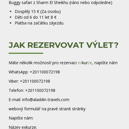
Buggy safari z Sharm El Sheikhu (ráno nebo odpoledne)
Dospělý 15 € (Za osobu)
Děti od 6 do 11 let 8 €
Platba na začátku zájezdu.
JAK REZERVOVAT VÝLET?
Máte několik možností pro rezervaci
ex
kur
ze
, napište nám
WhatsApp: +201100072198
Viber: +201100072198
Telefon: +201100072198
E-mail: info@aladdin-travels.com
webový formulář na pravé straně stránky
Napište nám:
Název exkurze;