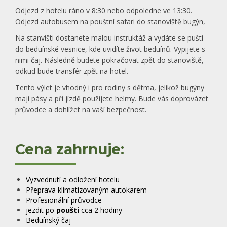
Odjezd z hotelu ráno v 8:30 nebo odpoledne ve 13:30.
Odjezd autobusem na pouštní safari do stanoviště bugýn,
Na stanvišti dostanete malou instruktáž a vydáte se puští
do beduínské vesnice, kde uvidíte život beduínů. Vypijete s
nimi čaj. Následně budete pokračovat zpět do stanoviště,
odkud bude transfér zpět na hotel.
Tento výlet je vhodný i pro rodiny s dětma, jelikož bugýny
mají pásy a při jízdě použijete helmy. Bude vás doprovázet
průvodce a dohlížet na vaší bezpečnost.
Cena zahrnuje:
Vyzvednutí a odložení hotelu
Přeprava klimatizovaným autokarem
Profesionální průvodce
jezdit po
poušti
cca 2 hodiny
Beduínský čaj