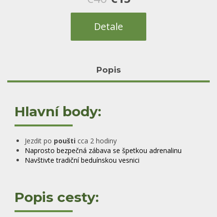
cena
cena
Detale
byla:
je:
€40.
€15.
Popis
Hlavní body:
Jezdit po
poušti
cca 2 hodiny
Naprosto bezpečná zábava se špetkou adrenalinu
Navštivte tradiční beduínskou vesnici
Popis cesty: