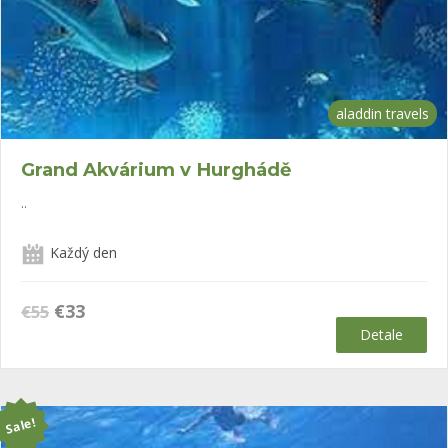
aladdin travels
Grand Akvárium v Hurghádě
..
Každý den
Původní
Aktuální
€
33
€
55
cena
cena
Detale
byla:
je:
€55.
€33.
Sale!