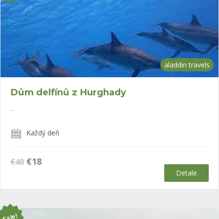
aladdin travels
Dům delfínů z Hurghady
..
Každý deň
Původní
Aktuální
€
18
€
40
cena
cena
Detale
byla:
je:
€40.
€18.
Sale!