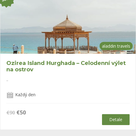
aladdin travels
Ozirea Island Hurghada – Celodenní výlet
na ostrov
..
Každý den
Původní
Aktuální
€
50
€
90
cena
cena
Detale
byla:
je:
€90.
€50.