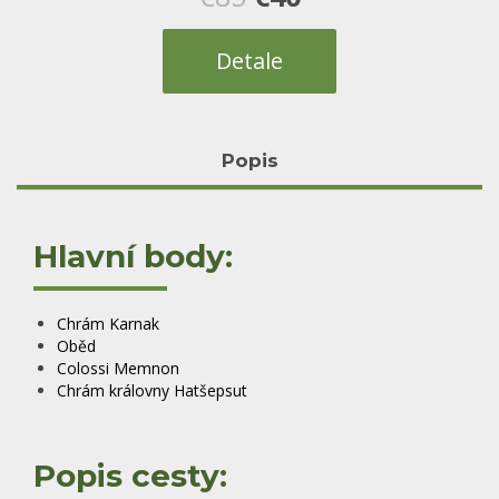
cena
cena
Detale
byla:
je:
€85.
€40.
Popis
Hlavní body:
Chrám Karnak
Oběd
Colossi Memnon
Chrám královny Hatšepsut
Popis cesty: