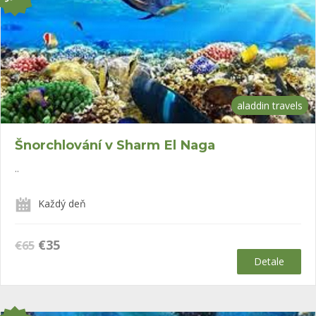
aladdin travels
Šnorchlování v Sharm El Naga
..
Každý deň
Původní
Aktuální
€
35
€
65
cena
cena
Detale
byla:
je:
€65.
€35.