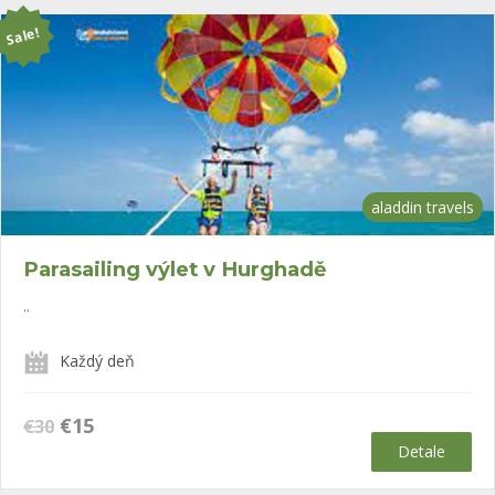
Sale!
aladdin travels
Parasailing výlet v Hurghadě
..
Každý deň
Původní
Aktuální
€
15
€
30
cena
cena
Detale
byla:
je:
€30.
€15.