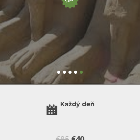
Každý deň
Původní
Aktuální
€
85
€
40