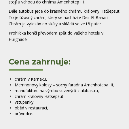
stojí u vchodu do chrámu Amenhotep III.
Dále autobus jede do krásného chrámu královny Hatšepsut.
To je úžasný chrám, který se nachází v Deir El-Bahari.
Chrám je vytesán do skály a skládá se ze tří pater.
Prohlídka končí převodem zpět do vašeho hotelu v
Hurghadě.
Cena zahrnuje:
chrám v Karnaku,
Memnonovy kolosy – sochy faraóna Amenhotepa III,
manufakturu na výrobu suvenýrů z alabastru,
chrám královny Hatšepsut
vstupenky,
oběd v restauraci,
průvodce.