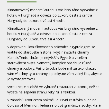
Klimatizovaný moderní autobus vás brzy ráno vyzvedne z
hotelu v Hurghadě a odveze do Luxoru.Cesta z centra
Hurghady do Luxoru trvá asi 4 hodin.
Klimatizovaný moderní autobus vás brzy ráno vyzvedne z
hotelu v Hurghadě a odveze do Luxoru.Cesta z centra
Hurghady do Luxoru trvá asi 4 hodin.
V doprovodu kvalifikovaného průvodce egyptologem se
vrátíte do starověké historie, když navštívíte chrámy
Karnak.Tento chrám je největší v Egyptě a v celém
starověkém světě. Samotný komplex obsahuje různé
chrámy a budovy. Váš průvodce bude mít za úkol ukázat
vám všechny tyto chrámy a poskytne vám volný čas, abyste
je vyfotografovali
Vychutnejte si oběd ve vybrané restauraci v Luxoru, než se
vydáte na západní stranu řeky Nil s felukou.
V západní Luxor cesta pokračuje. První zastávka bude na
Colossi of Memnon. Jedná se o dvě grandiózní sochy, které