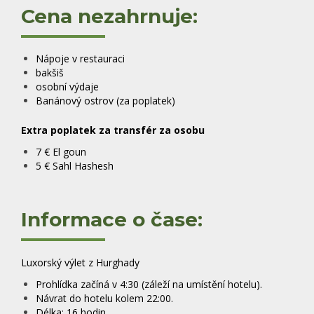
Cena nezahrnuje:
Nápoje v restauraci
bakšiš
osobní výdaje
Banánový ostrov (za poplatek)
Extra poplatek za transfér za osobu
7 € El goun
5 € Sahl Hashesh
Informace o čase:
Luxorský výlet z Hurghady
Prohlídka začíná v 4:30 (
záleží na umístění hotelu)
.
Návrat do hotelu kolem 22:00.
Délka: 16 hodin.