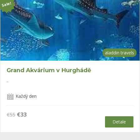
Sale!
aladdin travels
Grand Akvárium v Hurghádě
..
Každý den
Původní
Aktuální
€
33
€
55
cena
cena
Detale
byla:
je:
€55.
€33.