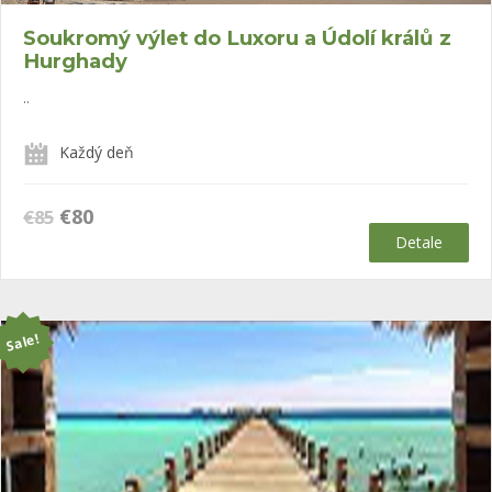
Soukromý výlet do Luxoru a Údolí králů z
Hurghady
..
Každý deň
Původní
Aktuální
€
80
€
85
cena
cena
Detale
byla:
je:
€85.
€80.
Sale!