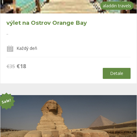
aladdin travels
výlet na Ostrov Orange Bay
..
Každý deň
Původní
Aktuální
€
18
€
35
cena
cena
Detale
byla:
je:
€35.
€18.
Sale!