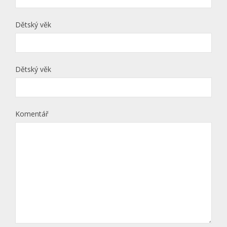
Dětský věk
Dětský věk
Komentář