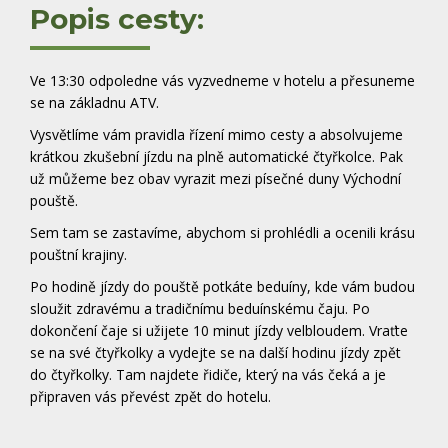
Popis cesty:
Ve 13:30 odpoledne vás vyzvedneme v hotelu a přesuneme
se na základnu ATV.
Vysvětlíme vám pravidla řízení mimo cesty a absolvujeme
krátkou zkušební jízdu na plně automatické čtyřkolce. Pak
už můžeme bez obav vyrazit mezi písečné duny Východní
pouště.
Sem tam se zastavíme, abychom si prohlédli a ocenili krásu
pouštní krajiny.
Po hodině jízdy do pouště potkáte beduíny, kde vám budou
sloužit zdravému a tradičnímu beduínskému čaju. Po
dokončení čaje si užijete 10 minut jízdy velbloudem. Vraťte
se na své čtyřkolky a vydejte se na další hodinu jízdy zpět
do čtyřkolky. Tam najdete řidiče, který na vás čeká a je
připraven vás převést zpět do hotelu.