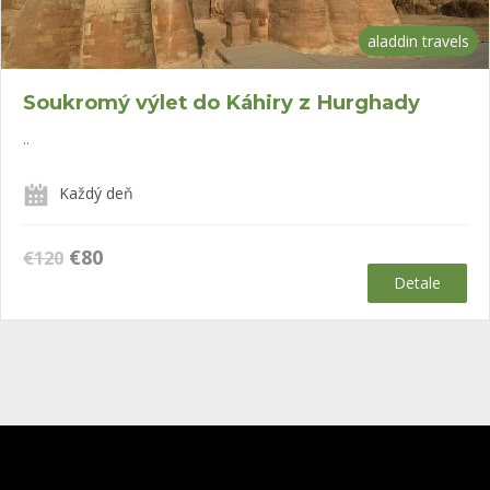
aladdin travels
Soukromý výlet do Káhiry z Hurghady
..
Každý deň
Původní
Aktuální
€
80
€
120
cena
cena
Detale
byla:
je:
€120.
€80.