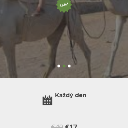
Sale!
Každý den
Původní
Aktuální
€
40
€
17