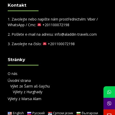
Kontakt
1. Zavolejte nebo napište nám prostřednictvím: Viber /
WhatsApp / Cmc:
+201100072198
2. Pošlete e-mail na adresu: info@aladdin-travels.com
3. Zavolejte na číslo:
+201100072198
Stránky
O nás
Úvodní strana
Výlet ze Šarm aš-šajchu
Výlety z Hurghady
Výlety z Marsa Alam
English
Русский
Српски језик
български