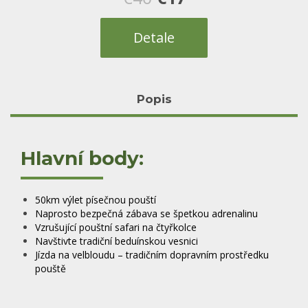
cena
cena
Detale
byla:
je:
€40.
€17.
Popis
Hlavní body:
50km výlet písečnou pouští
Naprosto bezpečná zábava se špetkou adrenalinu
Vzrušující pouštní safari na čtyřkolce
Navštivte tradiční beduínskou vesnici
Jízda na velbloudu – tradičním dopravním prostředku
pouště