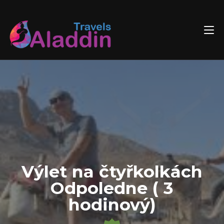
Skip
to
content
Výlet na čtyřkolkách
Odpoledne ( 3
hodinový)