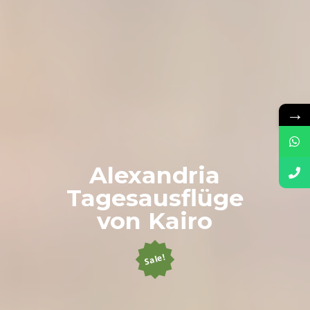
→
Alexandria
Tagesausflüge
von Kairo
Sale!