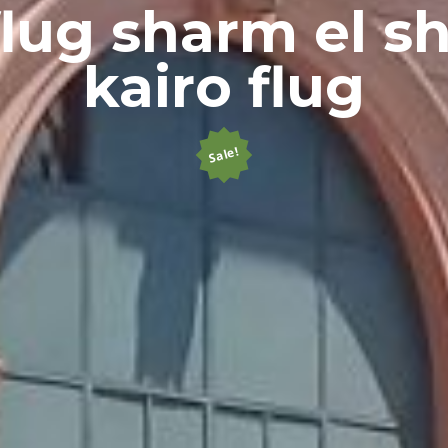
lug sharm el s
kairo flug
Sale!