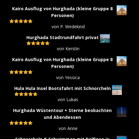
Kairo Ausflug von Hurghada (kleine Gruppe 8
Personen)
von P. Wedekind
Bewertet mit
5
von 5
Hurghada Stadtrundfahrt privat
von Kerstin
Bewertet mit
5
von 5
Kairo Ausflug von Hurghada (kleine Gruppe 8
Personen)
von Yessica
Bewertet mit
5
von 5
Hula Hula Insel Bootsfahrt mit Schnorcheln
von Lukas
Bewertet mit
5
von 5
Hurghada Wüstentour + Sterne beobachten
und Abendessen
von Anne
Bewertet mit
5
von 5