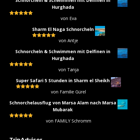
Schnorcheln & Schwimmen mit Delfinen in
Hurghada
von Eva
Bewertet mit
5
von 5
Sharm El Naga Schnorcheln
von Antje
Bewertet mit
5
von 5
Schnorcheln & Schwimmen mit Delfinen in
Hurghada
von Tanja
Bewertet mit
5
von 5
Super Safari 5 Stunden in Sharm el Sheikh
von Familie Gürel
Bewertet mit
5
von 5
Schnorchelausflug von Marsa Alam nach Marsa
Mubarak
von FAMILY Schromm
Bewertet mit
5
von 5
TripAdvisor