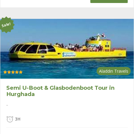
war:
ist:
€120
€80.
Sale!
Aladdin Travels
Bewertet mit
5.00
von 5
Semi U-Boot & Glasbodenboot Tour in
Hurghada
..
3H