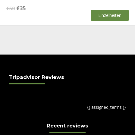
Ursprünglicher
Aktueller
€
35
€
50
Preis
Preis
Einzelheiten
war:
ist:
€50
€35.
Tripadvisor Reviews
{{ assigned_terms }}
Recent reviews