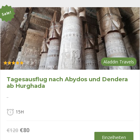
Sale!
Aladdin Travels
Bewertet mit
5.00
von 5
Tagesausflug nach Abydos und Dendera
ab Hurghada
..
15H
Ursprünglicher
Aktueller
€
80
€
120
Preis
Preis
Einzelheiten