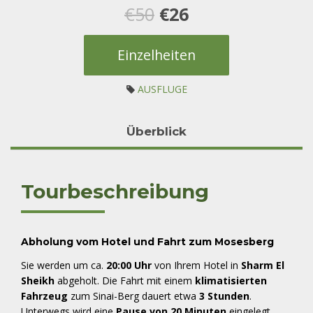
3
Bewertet
Ursprünglicher
Aktueller
€
50
€
26
mit
4.67
von 5,
basierend
Preis
Preis
auf
Einzelheiten
Kundenbewertungen
war:
ist:
AUSFLUGE
€50
€26.
Überblick
Tourbeschreibung
Abholung vom Hotel und Fahrt zum Mosesberg
Sie werden um ca.
20:00 Uhr
von Ihrem Hotel in
Sharm El
Sheikh
abgeholt. Die Fahrt mit einem
klimatisierten
Fahrzeug
zum Sinai-Berg dauert etwa
3 Stunden
.
Unterwegs wird eine
Pause von 20 Minuten
eingelegt,