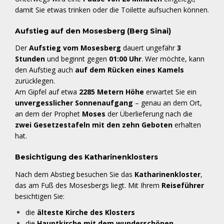
damit Sie etwas trinken oder die Toilette aufsuchen können.
Aufstieg auf den Mosesberg (Berg Sinai)
Der
Aufstieg vom Mosesberg
dauert ungefähr
3
Stunden
und beginnt gegen
01:00 Uhr
. Wer möchte, kann
den Aufstieg auch
auf dem Rücken eines Kamels
zurücklegen.
Am Gipfel auf etwa
2285 Metern Höhe
erwartet Sie ein
unvergesslicher Sonnenaufgang
– genau an dem Ort,
an dem der Prophet
Moses
der Überlieferung nach die
zwei Gesetzestafeln mit den zehn Geboten
erhalten
hat.
Besichtigung des Katharinenklosters
Nach dem Abstieg besuchen Sie das
Katharinenkloster
,
das am Fuß des Mosesbergs liegt. Mit Ihrem
Reiseführer
besichtigen Sie:
die
älteste Kirche des Klosters
die
Hauptkirche mit dem wunderschönen