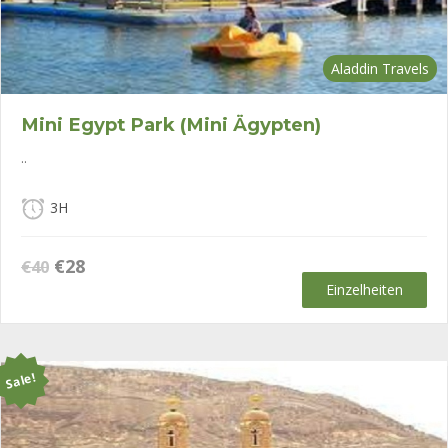
Aladdin Travels
Mini Egypt Park (Mini Ägypten)
..
3H
Ursprünglicher
Aktueller
€
28
€
40
Preis
Preis
Einzelheiten
war:
ist:
€40
€28.
Sale!