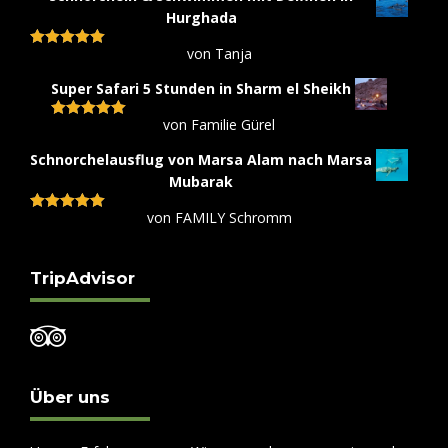
Hurghada
von Tanja
Bewertet mit
5
von 5
Super Safari 5 Stunden in Sharm el Sheikh
von Familie Gürel
Bewertet mit
5
von 5
Schnorchelausflug von Marsa Alam nach Marsa
Mubarak
von FAMILY Schromm
Bewertet mit
5
von 5
TripAdvisor
Über uns