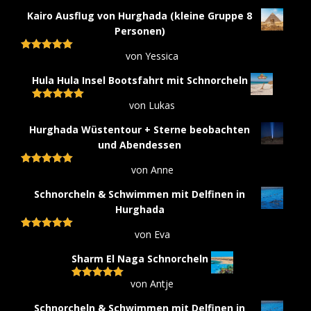
5
von 5
Kairo Ausflug von Hurghada (kleine Gruppe 8
Personen)
von Yessica
Bewertet mit
5
von 5
Hula Hula Insel Bootsfahrt mit Schnorcheln
von Lukas
Bewertet mit
5
von 5
Hurghada Wüstentour + Sterne beobachten
und Abendessen
von Anne
Bewertet mit
5
von 5
Schnorcheln & Schwimmen mit Delfinen in
Hurghada
von Eva
Bewertet mit
5
von 5
Sharm El Naga Schnorcheln
von Antje
Bewertet mit
5
von 5
Schnorcheln & Schwimmen mit Delfinen in