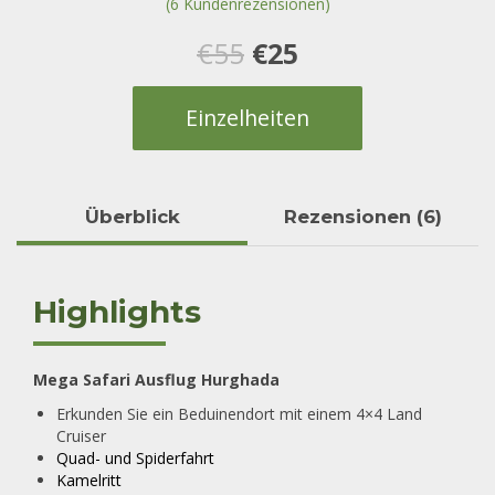
(
6
Kundenrezensionen)
6
Bewertet mit
5.00
von 5,
basierend
Ursprünglicher
Aktueller
€
55
€
25
auf
Kundenbewertungen
Preis
Preis
Einzelheiten
war:
ist:
€55
€25.
Überblick
Rezensionen (6)
Highlights
Mega Safari Ausflug Hurghada
Erkunden Sie ein Beduinendort mit einem 4×4 Land
Cruiser
Quad- und Spiderfahrt
Kamelritt