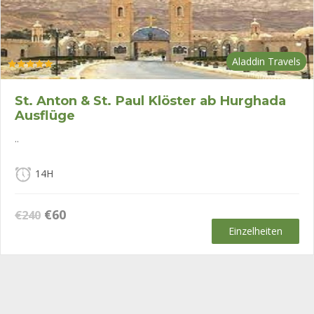
Aladdin Travels
Bewertet mit
5.00
von 5
St. Anton & St. Paul Klöster ab Hurghada
Ausflüge
..
14H
Ursprünglicher
Aktueller
€
60
€
240
Preis
Preis
Einzelheiten
war:
ist:
€240
€60.