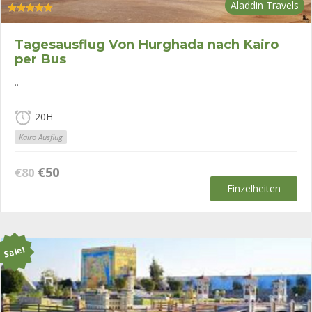
Aladdin Travels
Bewertet mit
5.00
von 5
Tagesausflug Von Hurghada nach Kairo
per Bus
..
20H
Kairo Ausflug
Ursprünglicher
Aktueller
€
50
€
80
Preis
Preis
Einzelheiten
war:
ist:
€80
€50.
Sale!