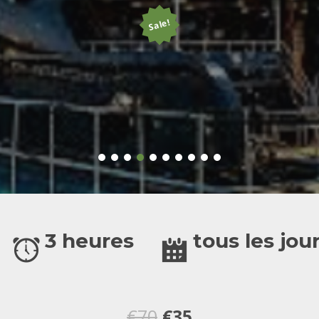
Sale!
3 heures
tous les jou
Le
Le
€
70
€
35