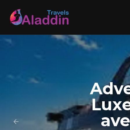
Skip
to
content
Adve
Luxe
ave