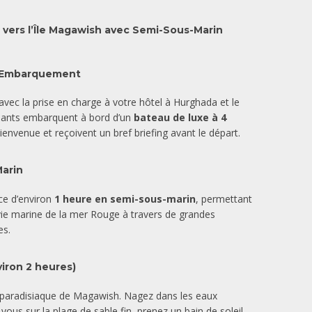
 vers l’Île Magawish avec Semi-Sous-Marin
 & Embarquement
avec la prise en charge à votre hôtel à Hurghada et le
cipants embarquent à bord d’un
bateau de luxe à 4
ienvenue et reçoivent un bref briefing avant le départ.
arin
ce d’environ
1 heure en semi-sous-marin
, permettant
la vie marine de la mer Rouge à travers de grandes
es.
viron 2 heures)
le paradisiaque de Magawish. Nagez dans les eaux
ous sur la plage de sable fin, prenez un bain de soleil