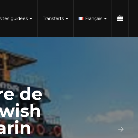
isites guidées
Transferts
Français
re de
awish
arin