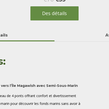
prix
prix
Des détails
initial
actuel
était :
est :
ails
A
€70.
€35.
s:
 vers l’Île Magawish avec Semi-Sous-Marin
teau de 4 ponts offrant confort et divertissement
marin pour découvrir les fonds marins sans avoir à