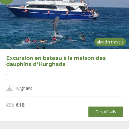
aladdin travels
Excursion en bateau à la maison des
dauphins d’Hurghada
..
Hurghada
Le
Le
€
18
€
50
prix
prix
Des détails
initial
actuel
était :
est :
€50.
€18.