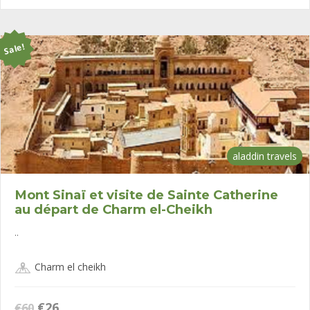
était :
est :
€50.
€22.
Sale!
aladdin travels
Mont Sinaï et visite de Sainte Catherine
au départ de Charm el-Cheikh
..
Charm el cheikh
Le
Le
€
26
€
60