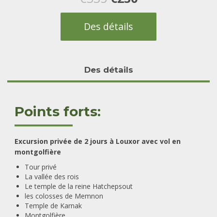
prix
prix
Des détails
initial
actuel
était :
est :
Des détails
€335.
€230.
Points forts:
Excursion privée de 2 jours à Louxor avec vol en
montgolfière
Tour privé
La vallée des rois
Le temple de la reine Hatchepsout
les colosses de Memnon
Temple de Karnak
Montgolfière