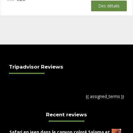
prix
prix
Des détails
initial
actuel
était :
est :
€60.
€26.
Tripadvisor Reviews
{{ assigned_terms }}
Recent reviews
Safari en jeep dans le canyon coloré Salama et