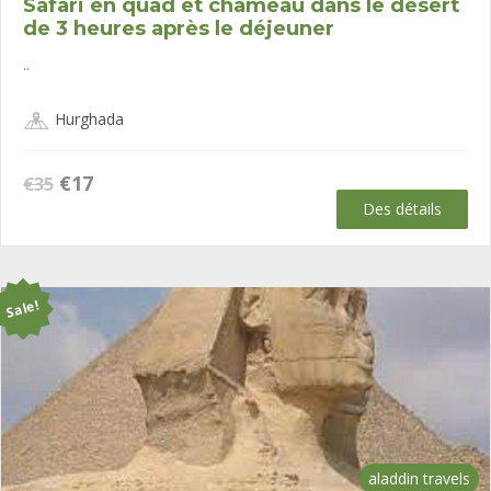
Safari en quad et chameau dans le désert
de 3 heures après le déjeuner
..
Hurghada
Le
Le
€
17
€
35
prix
prix
Des détails
initial
actuel
était :
est :
€35.
€17.
Sale!
aladdin travels