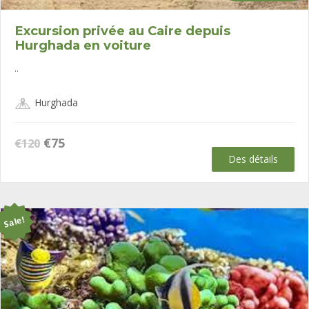
Excursion privée au Caire depuis
Hurghada en voiture
..
Hurghada
Le
Le
€
75
€
120
prix
prix
Des détails
initial
actuel
était :
est :
€120.
€75.
Sale!