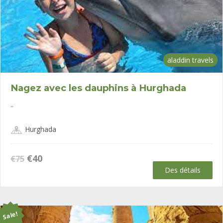
aladdin travels
Nagez avec les dauphins à Hurghada
..
Hurghada
Le
Le
€
40
€
75
prix
prix
Des détails
initial
actuel
était :
est :
€75.
€40.
Sale!