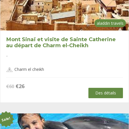
aladdin travels
Mont Sinaï et visite de Sainte Catherine
au départ de Charm el-Cheikh
..
Charm el cheikh
Le
Le
€
26
€
60
prix
prix
Des détails
initial
actuel
était :
est :
€60.
€26.
Sale!