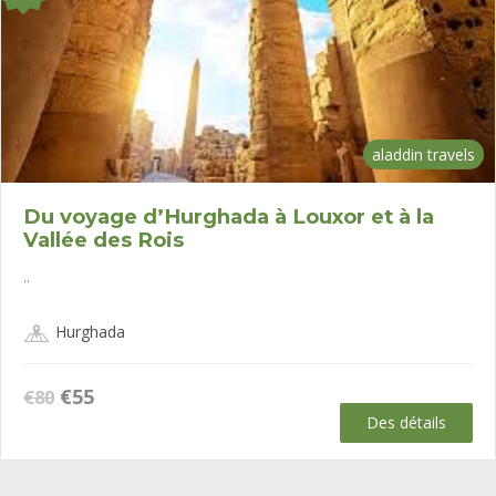
aladdin travels
Du voyage d’Hurghada à Louxor et à la
Vallée des Rois
..
Hurghada
Le
Le
€
55
€
80
prix
prix
Des détails
initial
actuel
était :
est :
€80.
€55.