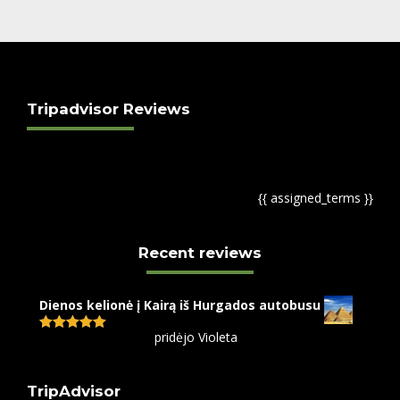
Tripadvisor Reviews
{{ assigned_terms }}
Recent reviews
Dienos kelionė į Kairą iš Hurgados autobusu
pridėjo Violeta
Įvertinimas:
5
iš 5
TripAdvisor