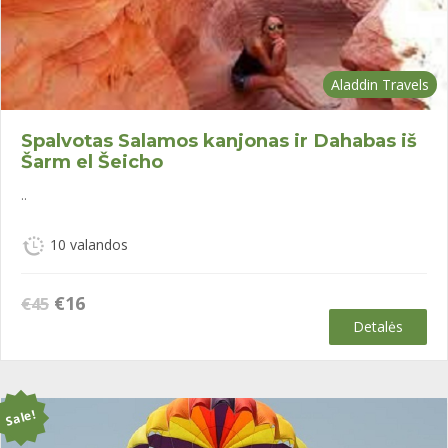
Aladdin Travels
Spalvotas Salamos kanjonas ir Dahabas iš
Šarm el Šeicho
..
10 valandos
Original
Current
€
16
€
45
price
price
Detalės
was:
is:
€45.
€16.
Sale!