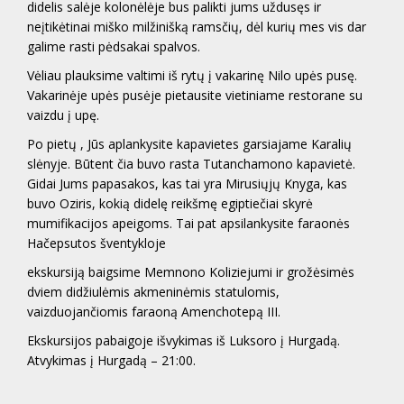
didelis salėje kolonėlėje bus palikti jums uždusęs ir
neįtikėtinai miško milžinišką ramsčių, dėl kurių mes vis dar
galime rasti pėdsakai spalvos.
Vėliau plauksime valtimi iš rytų į vakarinę Nilo upės pusę.
Vakarinėje upės pusėje pietausite vietiniame restorane su
vaizdu į upę.
Po pietų , Jūs aplankysite kapavietes garsiajame Karalių
slėnyje. Būtent čia buvo rasta Tutanchamono kapavietė.
Gidai Jums papasakos, kas tai yra Mirusiųjų Knyga, kas
buvo Oziris, kokią didelę reikšmę egiptiečiai skyrė
mumifikacijos apeigoms. Tai pat apsilankysite faraonės
Hačepsutos šventykloje
ekskursiją baigsime Memnono Koliziejumi ir grožėsimės
dviem didžiulėmis akmeninėmis statulomis,
vaizduojančiomis faraoną Amenchotepą III.
Ek
skursijos pabaigoje išvykimas iš
Luksoro
į Hurgadą.
Atvykimas į Hurgadą – 21:00.