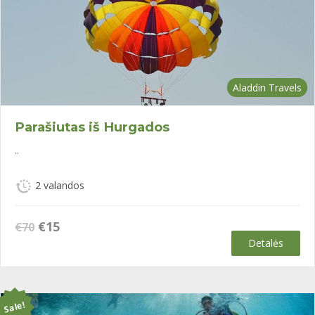
Aladdin Travels
Parašiutas iš Hurgados
..
2 valandos
Original
Current
€
15
€
70
price
price
Detalės
was:
is:
€70.
€15.
Sale!