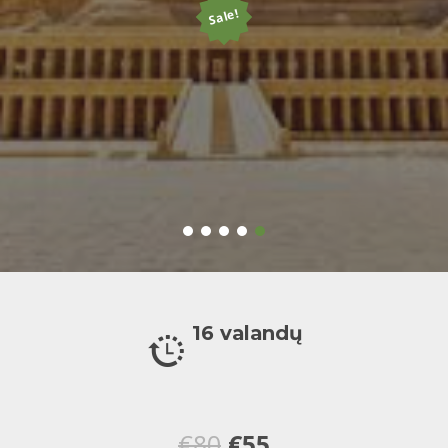
Sale!
16 valandų
Original
Current
€
80
€
55