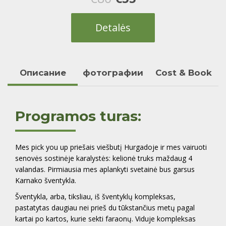
price
price
Detalės
was:
is:
€80.
€55.
Oписание
фотографии
Cost & Book
Programos turas:
Mes pick you up priešais viešbutį Hurgadoje ir mes vairuoti
senovės sostinėje karalystės: kelionė truks maždaug 4
valandas. Pirmiausia mes aplankyti svetainė bus garsus
Karnako šventykla.
Šventykla, arba, tiksliau, iš šventyklų kompleksas,
pastatytas daugiau nei prieš du tūkstančius metų pagal
kartai po kartos, kurie sekti faraonų. Viduje kompleksas