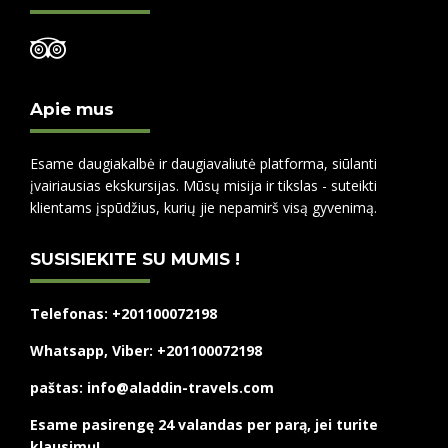
Apie mus
Esame daugiakalbė ir daugiavaliutė platforma, siūlanti
įvairiausias ekskursijas. Mūsų misija ir tikslas - suteikti
klientams įspūdžius, kurių jie nepamirš visą gyvenimą.
SUSISIEKITE SU MUMIS !
Telefonas: +201100072198
Whatsapp, Viber: +201100072198
paštas: info@aladdin-travels.com
Esame pasirengę 24 valandas per parą, jei turite
klausimų!