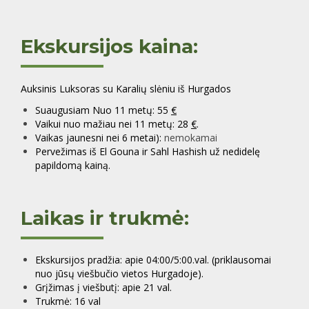
Ekskursijos kaina:
Auksinis Luksoras su Karalių slėniu iš Hurgados
Suaugusiam Nuo 11 metų: 55
€
Vaikui nuo mažiau nei 11 metų: 28
€
.
Vaikas jaunesni nei 6 metai):
nemokamai
Pervežimas iš El Gouna ir Sahl Hashish už nedidelę
papildomą kainą.
Laikas ir trukmė:
Ekskursijos pradžia: apie 04:00/5:00.val. (priklausomai
nuo jūsų viešbučio vietos Hurgadoje).
Grįžimas į viešbutį: apie 21 val.
Trukmė: 16 val