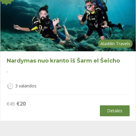
Aladdin Travels
Nardymas nuo kranto iš Šarm el Šeicho
..
3 valandos
Original
Current
€
20
€
45
price
price
Detalės
was:
is:
€45.
€20.