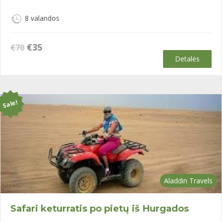
8 valandos
Original
Current
€
35
€
70
price
price
Detalės
was:
is:
€70.
€35.
Sale!
Aladdin Travels
Safari keturratis po pietų iš Hurgados