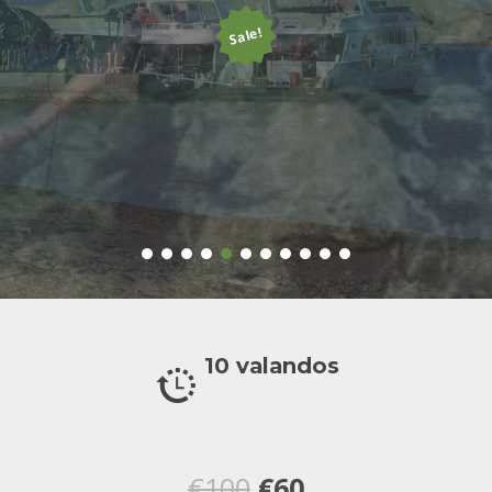
Sale!
10 valandos
Original
Current
€
100
€
60