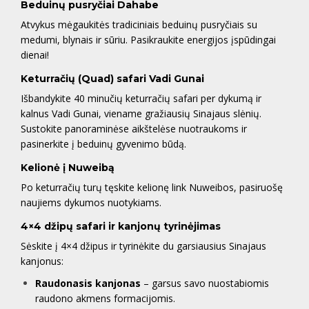
Beduinų pusryčiai Dahabe
Atvykus mėgaukitės tradiciniais beduinų pusryčiais su
medumi, blynais ir sūriu. Pasikraukite energijos įspūdingai
dienai!
Keturračių (Quad) safari Vadi Gunai
Išbandykite 40 minučių keturračių safari per dykumą ir
kalnus Vadi Gunai, viename gražiausių Sinajaus slėnių.
Sustokite panoraminėse aikštelėse nuotraukoms ir
pasinerkite į beduinų gyvenimo būdą.
Kelionė į Nuweibą
Po keturračių turų tęskite kelionę link Nuweibos, pasiruošę
naujiems dykumos nuotykiams.
4×4 džipų safari ir kanjonų tyrinėjimas
Sėskite į 4×4 džipus ir tyrinėkite du garsiausius Sinajaus
kanjonus:
Raudonasis kanjonas
– garsus savo nuostabiomis
raudono akmens formacijomis.