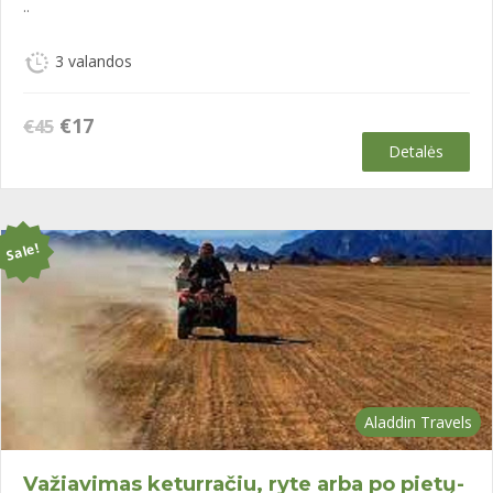
..
3 valandos
Original
Current
€
17
€
45
price
price
Detalės
was:
is:
€45.
€17.
Sale!
Aladdin Travels
Važiavimas keturračiu, ryte arba po pietų-