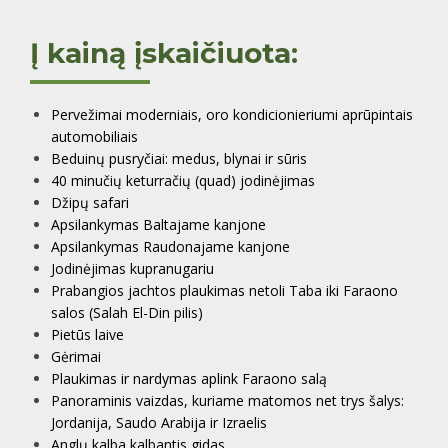
Į kainą įskaičiuota:
Pervežimai moderniais, oro kondicionieriumi aprūpintais
automobiliais
Beduinų pusryčiai: medus, blynai ir sūris
40 minučių keturračių (quad) jodinėjimas
Džipų safari
Apsilankymas Baltajame kanjone
Apsilankymas Raudonajame kanjone
Jodinėjimas kupranugariu
Prabangios jachtos plaukimas netoli Taba iki Faraono
salos (Salah El-Din pilis)
Pietūs laive
Gėrimai
Plaukimas ir nardymas aplink Faraono salą
Panoraminis vaizdas, kuriame matomos net trys šalys:
Jordanija, Saudo Arabija ir Izraelis
Anglų kalba kalbantis gidas