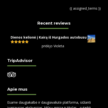
{{ assigned_terms }}
Recent reviews
Dienos kelionė į Kairą iš Hurgados autobusu
pridėjo Violeta
Įvertinimas:
5
iš 5
TripAdvisor
Apie mus
Esame daugiakalbė ir daugiavaliutė platforma, siūlanti
įvairiausias ekskursijas. Mūsų misija ir tikslas - suteikti