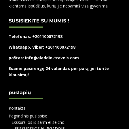
klientams įspūdžius, kurių jie nepamirš visą gyvenimą.
SUSISIEKITE SU MUMIS !
Telefonas: +201100072198
Whatsapp, Viber: +201100072198
paštas: info@aladdin-travels.com
Esame pasirengę 24 valandas per parą, jei turite
klausimų!
puslapių
Kontaktai
Pagrindinis puslapise
Ekskursijos iš šarm el šeicho
EKSKURSIJOS HURGADOJE