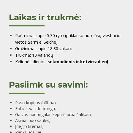
Laikas ir trukmė:
Paėmimas: apie 5:30 ryto (priklauso nuo jūsų viešbučio
vietos Šarm el Šeiche)
Grąžinimas: apie 18:30 vakaro
Trukmė: 10 valandų
Kelionė
s
dienos:
sekmadienis ir ketvirtadienį.
Pasiimk su savimi:
Pas
ų kopijos (būtina)
Foto ir vaizdo įranga;
Galvos apdangalai (kepurė arba šalikas);
Akiniai nuo saulės;
Įdegio kremas;
Rankšluosčiai