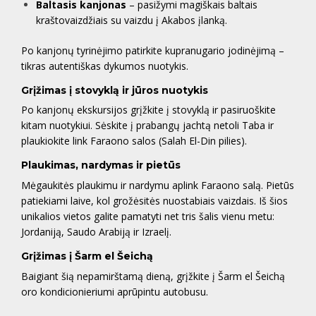
Baltasis kanjonas
– pasižymi magiškais baltais
kraštovaizdžiais su vaizdu į Akabos įlanką.
Po kanjonų tyrinėjimo patirkite kupranugario jodinėjimą –
tikras autentiškas dykumos nuotykis.
Grįžimas į stovyklą ir jūros nuotykis
Po kanjonų ekskursijos grįžkite į stovyklą ir pasiruoškite
kitam nuotykiui. Sėskite į prabangų jachtą netoli Taba ir
plaukiokite link Faraono salos (Salah El-Din pilies).
Plaukimas, nardymas ir pietūs
Mėgaukitės plaukimu ir nardymu aplink Faraono salą. Pietūs
patiekiami laive, kol grožėsitės nuostabiais vaizdais. Iš šios
unikalios vietos galite pamatyti net tris šalis vienu metu:
Jordaniją, Saudo Arabiją ir Izraelį.
Grįžimas į Šarm el Šeichą
Baigiant šią nepamirštamą dieną, grįžkite į Šarm el Šeichą
oro kondicionieriumi aprūpintu autobusu.