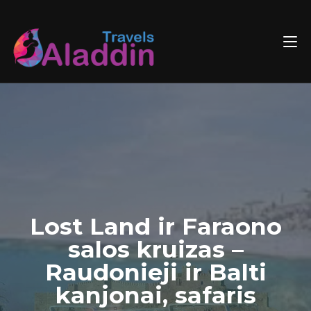
Skip
to
content
Lost Land ir Faraono
salos kruizas –
Raudonieji ir Balti
kanjonai, safaris