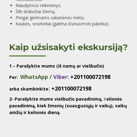
Maudymosi reikmenys;
Šilti drabužiai žiemą;
Pinigai gėrimams vakarienės metu;
Kaukės, snorkeliai (galima išsinuomoti pakeliui).
Kaip užsisakyti ekskursiją?
1 – Parašykite mums (iš namų ar viešbučio)
WhatsApp /
Viber
:
+201100072198
Per:
:
+201100072198
arba skambinkite
2- Parašykite mums viešbučio pavadinimą,
k
elionės
pavadinimą, kiek žmonių (suaugusiųjų ir vaikų), vaikų
amžių ir kelionės dieną.