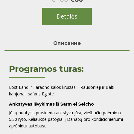
price
price
Detalės
was:
is:
€100.
€60.
Oписание
Programos turas:
Lost Land ir Faraono salos kruizas – Raudonieji ir Balti
kanjonai, safaris Egipte
Ankstyvas išvykimas iš Šarm el Šeicho
Jūsų nuotykis prasideda ankstyvu jūsų viešbučio paėmimu
5:30 ryto. Keliaukite patogiai į Dahabą oro kondicionieriumi
aprūpintu autobusu.