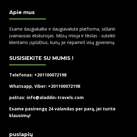
Apie mus
Esame daugiakalbė ir daugiavaliutė platforma, siūlanti
įvairiausias ekskursijas. Mūsų misija ir tikslas - suteikti
klientams įspūdžius, kurių jie nepamirš visą gyvenimą.
SUSISIEKITE SU MUMIS !
Telefonas: +201100072198
Whatsapp, Viber: +201100072198
paštas: info@aladdin-travels.com
Esame pasirengę 24 valandas per parą, jei turite
klausimų!
puslapių