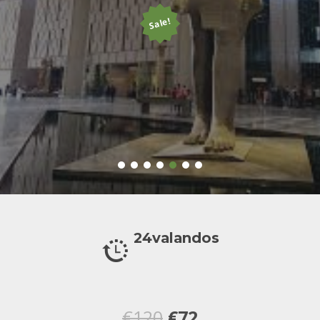
Sale!
24valandos
Original
Current
€
120
€
72