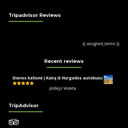
Tripadvisor Reviews
{{ assigned_terms }}
Recent reviews
Dienos kelionė į Kairą iš Hurgados autobusu
pridėjo Violeta
Įvertinimas:
5
iš 5
TripAdvisor