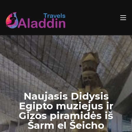
Skip
to
content
Naujasis Didysis
Egipto muziejus ir
Gizos piramidės iš
Šarm el Šeicho