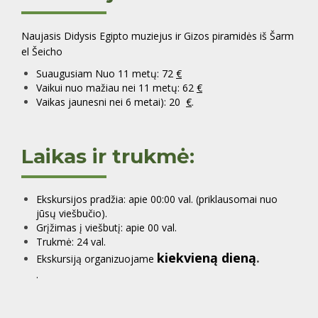
Naujasis Didysis Egipto muziejus ir Gizos piramidės iš Šarm
el Šeicho
Suaugusiam Nuo 11 metų: 72
€
Vaikui nuo mažiau nei 11 metų: 62
€
Vaikas jaunesni nei 6 metai): 20
€
.
Laikas ir trukmė:
Ekskursijos pradžia: apie 00:00 val. (priklausomai nuo
jūsų viešbučio).
Grįžimas į viešbutį: apie 00 val.
Trukmė: 24 val.
kiekvieną dieną
.
Ekskursiją organizuojame
.