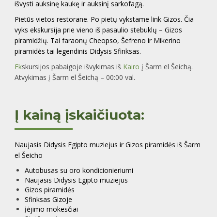
išvysti auksinę kaukę ir auksinį sarkofagą.
Pietūs vietos restorane. Po pietų vykstame link Gizos. Čia
vyks ekskursija prie vieno iš pasaulio stebuklų – Gizos
piramidžių. Tai faraonų Cheopso, Šefreno ir Mikerino
piramidės tai legendinis Didysis Sfinksas.
Ek
skursijos pabaigoje išvykimas iš
Kairo
į
Šarm el Šeichą
.
Atvykimas į
Šarm el Šeichą
– 00:00 val.
Į kainą įskaičiuota:
Naujasis Didysis Egipto muziejus ir Gizos piramidės iš Šarm
el Šeicho
Autobusas su oro kondicionieriumi
Naujasis Didysis Egipto muziejus
Gizos piramidės
Sfinksas Gizoje
įėjimo mokesčiai