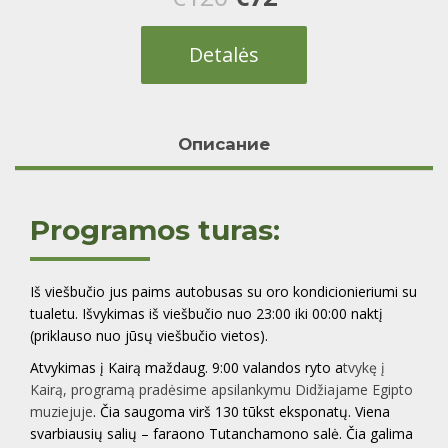
price
price
Detalės
was:
is:
€120.
€72.
Oписание
Programos turas:
Iš viešbučio jus paims autobusas su oro kondicionieriumi su
tualetu. Išvykimas iš viešbučio nuo 23:00 iki 00:00 naktį
(priklauso nuo jūsų viešbučio vietos).
Atvykimas į Kairą maždaug. 9:00 valandos ryto a
tvykę į
Kairą, programą pradėsime apsilankymu Didžiajame Egipto
muziejuje
. Čia saugoma virš 130 tūkst eksponatų. Viena
svarbiausių salių – faraono Tutanchamono salė. Čia galima