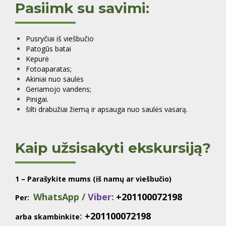
Pasiimk su savimi:
Pusryčiai iš viešbučio
Patogūs batai
Kepurė
Fotoaparatas;
Akiniai nuo saulės
Geriamojo vandens;
Pinigai.
šilti drabužiai žiemą ir apsauga nuo saulės vasarą.
Kaip užsisakyti ekskursiją?
1 – Parašykite mums (iš namų ar viešbučio)
WhatsApp /
Viber
:
+201100072198
Per:
:
+201100072198
arba skambinkite