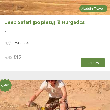
Aladdin Travels
Jeep Safari (po pietų) iš Hurgados
..
4 valandos
Original
Current
€
15
€
45
price
price
Detalės
was:
is:
€45.
€15.
Sale!