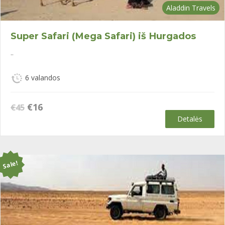
Aladdin Travels
Super Safari (Mega Safari) iš Hurgados
..
6 valandos
Original
Current
€
16
€
45
price
price
Detalės
was:
is:
€45.
€16.
Sale!