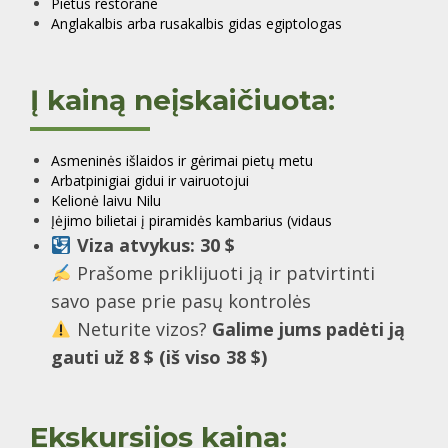
Pietūs restorane
Anglakalbis arba rusakalbis gidas egiptologas
Į kainą neįskaičiuota:
Asmeninės išlaidos ir gėrimai pietų metu
Arbatpinigiai gidui ir vairuotojui
Kelionė laivu Nilu
Įėjimo bilietai į piramidės kambarius (vidaus
Viza atvykus: 30 $
Prašome priklijuoti ją ir patvirtinti
savo pase prie pasų kontrolės
Neturite vizos?
Galime jums padėti ją
gauti už 8 $ (iš viso 38 $)
Ekskursijos kaina: