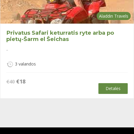
Aladdin Travels
Privatus Safari keturratis ryte arba po
pietų-Šarm el Šeichas
..
3 valandos
Original
Current
€
18
€
40
price
price
Detalės
was:
is:
€40.
€18.