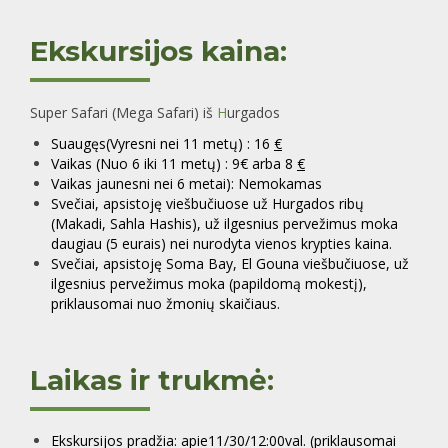
Ekskursijos kaina:
Super Safari (Mega Safari) iš
H
urgados
Suaugęs(Vyresni nei 11 metų) : 16
€
Vaikas (Nuo 6 iki 11 metų) : 9€ arba 8
€
Vaikas jaunesni nei 6 metai): Nemokamas
Svečiai, apsistoję viešbučiuose už Hurgados ribų
(Makadi, Sahla Hashis), už ilgesnius pervežimus moka
daugiau (5 eurais) nei nurodyta vienos krypties kaina.
Svečiai, apsistoję Soma Bay, El Gouna viešbučiuose, už
ilgesnius pervežimus moka (papildomą mokestį),
priklausomai nuo žmonių skaičiaus.
Laikas ir trukmė:
Ekskursijos pradžia: apie11/30/12:00val. (priklausomai