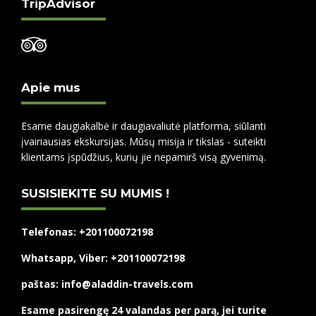
TripAdvisor
Apie mus
Esame daugiakalbė ir daugiavaliutė platforma, siūlanti
įvairiausias ekskursijas. Mūsų misija ir tikslas - suteikti
klientams įspūdžius, kurių jie nepamirš visą gyvenimą.
SUSISIEKITE SU MUMIS !
Telefonas: +201100072198
Whatsapp, Viber: +201100072198
paštas: info@aladdin-travels.com
Esame pasirengę 24 valandas per parą, jei turite