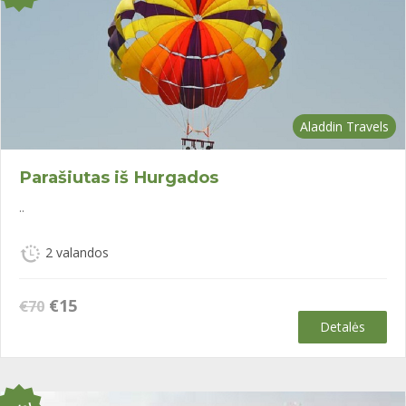
Aladdin Travels
Parašiutas iš Hurgados
..
2 valandos
Original
Current
€
15
€
70
price
price
Detalės
was:
is:
€70.
€15.