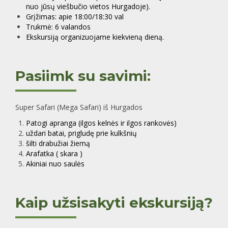
nuo jūsų viešbučio vietos
Hu
rgadoje).
Grįžimas: apie 18:00/18:30 val
Trukmė: 6 valandos
Ekskursiją organizuojame kiekvieną dieną.
Pasiimk su savimi:
Super Safari (Mega Safari) iš Hurgados
Patogi apranga (ilgos kelnės ir ilgos rankovės)
uždari batai, prigludę prie kulkšnių
šilti drabužiai žiemą
Arafatka ( skara )
Akiniai nuo saulės
Kaip užsisakyti ekskursiją?