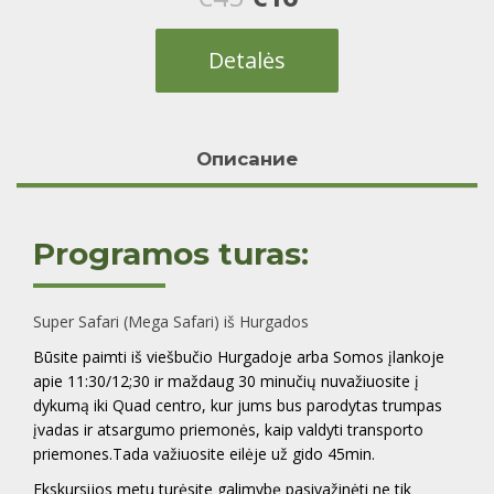
price
price
Detalės
was:
is:
€45.
€16.
Oписание
Programos turas:
Super Safari (Mega Safari) iš Hurgados
Būsite paimti iš viešbučio Hurgadoje arba Somos įlankoje
apie 11:30/12;30 ir maždaug 30 minučių nuvažiuosite į
dykumą iki Quad centro, kur jums bus parodytas trumpas
įvadas ir atsargumo priemonės, kaip valdyti transporto
priemones.Tada važiuosite eilėje už gido 45min.
Ekskursijos metu turėsite galimybę pasivažinėti ne tik