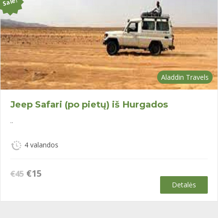
Sale!
Aladdin Travels
Jeep Safari (po pietų) iš Hurgados
..
4 valandos
Original
Current
€
15
€
45
price
price
Detalės
was:
is:
€45.
€15.