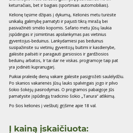
keturračiais, bet ir bagiais (sportiniais automobiliais).
Kelionę tęsime džipais į dykumą, Kelionės metu turėsite
unikalią galimybę pamatyti ir pajusti tikrą miražą bei
pasivažinėti smėlio kopomis. Safario metu Jūsų laukia
įspūdingas ir įsimintinas apsilankymas pas vietinius
gyventojus-beduinus. Lankydamiesi pas beduinus
susipažinsite su vietinių gyventojų buitimi ir kasdienybe,
galėsite pailsėti ir paragauti garsiosios ir gardžiosios
beduinų arbatos, Ir tai dar ne viskas. programoje taip pat
yra jodinėti kupranugarį.
Puikiai praleidę dieną vakare galėsite pasigrožėti saulėlydžiu.
Po skanios vakarienės Jūsų lauks spalvingais jogo ir pilvo
šokio šokėjų pasirodymas. O programos pabaigoje Jūs
pamatysite įspūdingą tradicinio šokio „Tanura“ atlikimą.
Po šios kelionės į viešbutį grįšime apie 18 val.
Į kainą įskaičiuota: