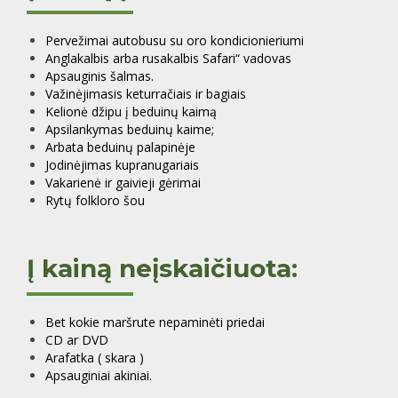
Pervežimai autobusu su oro kondicionieriumi
Anglakalbis arba rusakalbis Safari“ vadovas
Apsauginis šalmas.
Važinėjimasis keturračiais ir bagiais
Kelionė džipu į beduinų kaimą
Apsilankymas beduinų kaime;
Arbata beduinų palapinėje
Jodinėjimas kupranugariais
Vakarienė ir gaivieji gėrimai
Rytų folkloro šou
Į kainą neįskaičiuota:
Bet kokie maršrute nepaminėti priedai
CD ar DVD
Arafatka ( skara )
Apsauginiai akiniai.