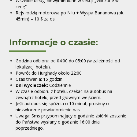
Wszelkie usługi niewymienione w sekcji „Wliczone w
cenę”
Rejs łodzią motorową po Nilu + Wyspa Bananowa (ok.
45min) – 10 $ za os.
Informacje o czasie:
Godzina odbioru: od 04:00 do 05:00 (w zależności od
lokalizacji hotelu).
Powrót do Hurghady około 22:00
Czas trwania: 15 godzin
Dni wycieczek:
Codzienni
e
W czasie odbioru z hotelu, czekać na autobus na
zewnątrz hotelu, przed głównym wejściem.
Jeśli autobus się spóźnia o 10 minut, prosimy o
niezwłoczne powiadomienie nas.
Uwaga: Sms przypominający o godzinie zbiórki zostanie
do Państwa wysłany o godzinie 16:00 dnia
poprzedniego.