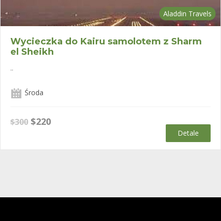
Aladdin Travels
Wycieczka do Kairu samolotem z Sharm
el Sheikh
..
Środa
Pierwotna
Aktualna
$
220
$
300
cena
cena
Detale
wynosiła:
wynosi:
$300.
$220.