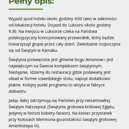
Pełny opis:
Wyjazd spod hotelu około godziny 4:00 rano w zależności
od lokalizacji hotelu. Dojazd do Luksoru około godziny
9.30. Na miejscu w Luksorze czeka na Państwa
polskojęzyczny licencjonowany przewodnik, który będzie
towarzyszył grupie przez cały dzień. Zwiedzanie rozpoczyna
się od Świątyni w Karnaku.
Świątynia poświęcona jest głównie bogu Amonowi i jest
największym na Świecie kompleksem świątynnym.
Następnie,
Idziemy do restauracji gdzie podawany jest
obiad w formie szwedzkiego stołu, napoje dodatkowo
płatne. Kolejny punkt programu to wizyta w fabryce
alabastru.
Jadąc dalej zatrzymują się Państwo przy niesamowitej
Świątyni Hatszepsut (Świątynia grobowa królowej Egiptu,
jedynej w historii kobiety-faraon). Na koniec przystanek
przy Kolosach Memnona (pozostałości świątyni grobowej
Amenhotepa III).