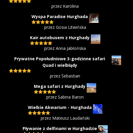
przez Karolina
Oceniono
5
na 5
Wyspa Paradise Hurghada
przez Gosia Litwińska
Oceniono
5
na 5
Kair autobusem z Hurghady
przez Anna Jabłońska
Oceniono
5
na 5
Prywatne Popołudniowe 3-godzinne safari
Quad i wielbłądy
przez Sebastian
Oceniono
5
na 5
Mega safari z Hurghady
przez Sabina Baron
Oceniono
5
na 5
Wielkie Akwarium - Hurghada
przez Mateusz Laudański
Oceniono
5
na 5
Pływanie z delfinami w Hurghadzie