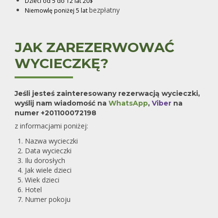
Dzieci od 5 do 12 lat 20$
bezpłatny
Niemowlę poniżej 5 lat
JAK ZAREZERWOWAĆ
WYCIECZKĘ?
Jeśli jesteś zainteresowany rezerwacją wycieczki,
wyślij nam wiadomość na
WhatsApp
,
Viber
na
numer
+201100072198
z informacjami poniżej:
Nazwa wycieczki
Data wycieczki
Ilu dorosłych
Jak wiele dzieci
Wiek dzieci
Hotel
Numer pokoju