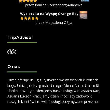
przez Paulina Szerfenberg-Adamska
Oceniono
5
na 5
Wycieczka na Wyspę Orange Bay
przez Magdalena Ożga
Oceniono
5
na 5
TripAdvisor
O nas
Firma oferuje usługi turystyczne we wszystkich kurortach
kraju, takich jak Hurghada, Safaga, Marsa Alam, Sharm El-
Sheikh. Poza tym oferujemy nasze usługi w miastach Kair,
Asuan i Luksor. Pracujemy dzień i noc, aby zadowolić
naszych klientów i rozwijać usługi otrzymywane przez nas.