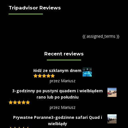
Tripadvisor Reviews
{{ assigned_terms }}
Recent reviews
łódź ze szklanym dnem
przez Mariusz
Oceniono
5
na 5
3-godzinny po pustyni quadem i wielbłądem
rano lub po południu
przez Mariusz
Oceniono
5
na 5
Prywatne Poranne3-godzinne safari Quad i
wielbłądy