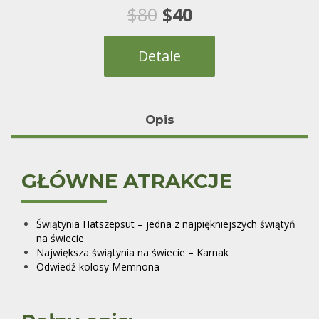
1
Oceniony
Pierwotna
Aktualna
$
80
$
40
5.00
na 5 na
podstawie
oceny klienta
cena
cena
Detale
wynosiła:
wynosi:
$80.
$40.
Opis
GŁÓWNE ATRAKCJE
Świątynia Hatszepsut – jedna z najpiękniejszych świątyń
na świecie
Największa świątynia na świecie – Karnak
Odwiedź kolosy Memnona