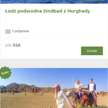
Oceniono
5.00
na 5
Łódź podwodna Sindbad z Hurghady
..
Codziennie
Pierwotna
Aktualna
$
68
$
90
cena
cena
Detale
wynosiła:
wynosi:
$90.
$68.
Sale!