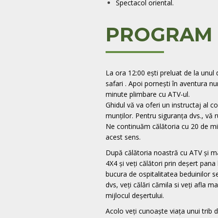
Spectacol oriental.
PROGRAM
La ora 12:00 ești preluat de la unul 
safari . Apoi pornești în aventura n
minute plimbare cu ATV-ul.
Ghidul vă va oferi un instructaj al co
munților. Pentru siguranța dvs., vă r
Ne continuăm călătoria cu 20 de min
acest sens.
După călătoria noastră cu ATV și maș
4X4 și veți călători prin deșert pana 
bucura de ospitalitatea beduinilor se
dvs, veți călări cămila si veți afla
mijlocul deșertului.
Acolo veți cunoaște viața unui trib d