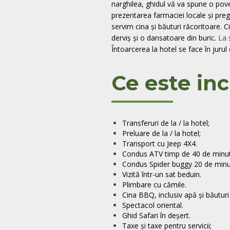
narghilea, ghidul vă va spune o pov
prezentarea farmaciei locale și pregă
servim cina și băuturi răcoritoare. 
derviș și o dansatoare din buric.
La 
Întoarcerea la hotel se face în jurul 
Ce este inc
Transferuri de la / la hotel;
Preluare de la / la hotel;
Transport cu Jeep 4X4.
Condus ATV timp de 40 de minut
Condus Spider buggy 20 de minu
Vizită într-un sat beduin.
Plimbare cu cămile.
Cina BBQ, inclusiv apă și băuturi
Spectacol oriental.
Ghid Safari în deșert.
Taxe și taxe pentru servicii;