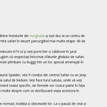
dintre hotelurile din
Hurghada
și ești dus la un centru de
umită safari în deșert parcurgând mai multe etape: 40 de
nducerii ATV-ul și veți porni într-o călătorie în jurul
ugăm să respectați întocmai sfaturile ghidului de safari.
ute plimbare cu buggy într-un loc special amenajat în
ină Spaider, veți fi condus din centrul Safari cu un Jeep
la satul de beduini. Veți face turul satului, unde vă veți
rvind ceaiul specific, iar femeile vor coace paine în fața
 mai multe despre cum se desfășoară viața acestora în
e nomazi, tradiția și obiceiurile lor. La o pauză de ceai și