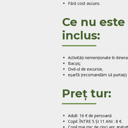
Fără cost ascuns.
Ce nu este
inclus:
Activități nemenționate în itinerar
Bacșiș;
Dvd-ul de excursie,
eșarfă (recomandăm să purtați)
Preț tur:
Adult: 16 € de persoană
Copil: ÎNTRE 5 ȘI 11 ANI : 8 €.
Copil mai mic de cinci ani: gratuit