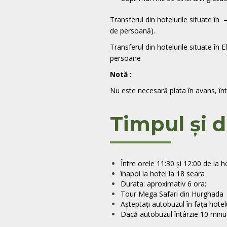
Transferul din hotelurile situate î
de persoană).
Transferul din hotelurile situate î
persoane
Notă
:
Nu este necesară plata în avans, într
Timpul și d
Între orele 11:30 și 12:00 de la h
înapoi la hotel la 18 seara
Durata: aproximativ 6 ora;
Tour Mega Safari din Hurghada est
Așteptați autobuzul în fața hotelu
Dacă autobuzul întârzie 10 minute