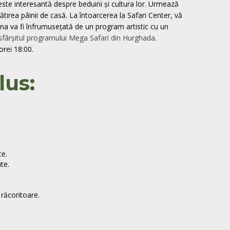
este interesantă despre beduini și cultura lor. Urmează
tirea pâinii de casă. La întoarcerea la Safari Center, vă
Cina va fi înfrumuseţată de un program artistic cu un
sfârșitul programului Mega Safari din Hurghada
.
orei 18:00.
lus:
e.
te.
 răcoritoare.