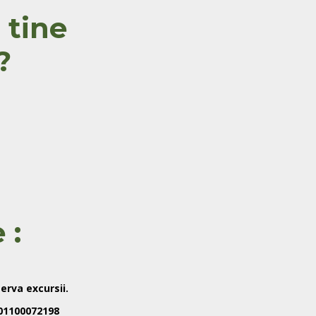
 tine
?
 :
erva excursii.
01100072198