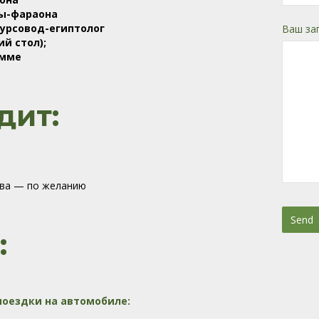
ы-фараона
урсовод-египтолог
Ваш за
й стол);
амме
дит:
ва — по желанию
Send
:
This
field
should
be
оездки на автомобиле:
left