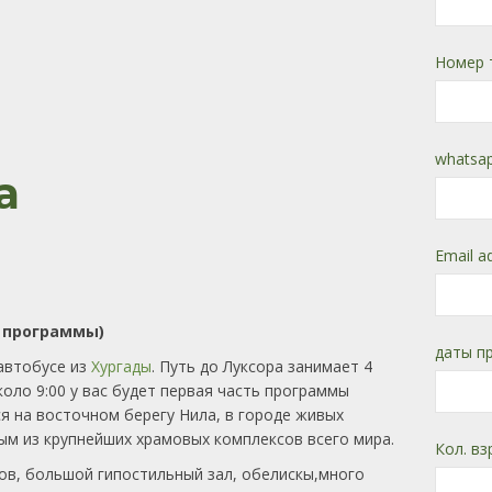
Номер 
whatsap
а
Email a
 программы)
даты п
 автобусе из
Хургады
. Путь до Луксора занимает 4
коло 9:00 у вас будет первая часть программы
я на восточном берегу Нила, в городе живых
ым из крупнейших храмовых комплексов всего мира.
Кол. вз
ов, большой гипостильный зал, обелискы,много