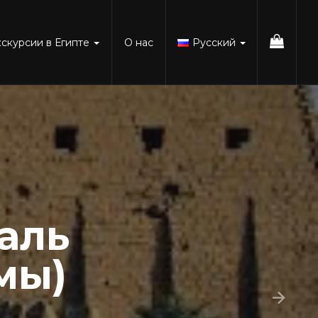
кскурсии в Египте
О нас
Русский
аль
мы)