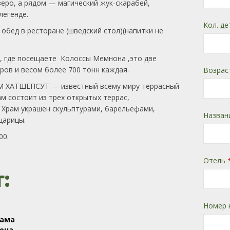
еро, а рядом — магический жук-скарабей,
легенде.
Кол. де
й обед в ресторане (шведский стол)(напитки не
а, где посещаете Колоссы Мемнона ,это две
ров и весом более 700 тонн каждая.
Возрас
М ХАТШЕПСУТ — известный всему миру террасный
м состоит из трех открытых террас,
 Храм украшен скульптурами, барельефами,
Назван
царицы.
00.
Отель
:
Номер 
рама
она