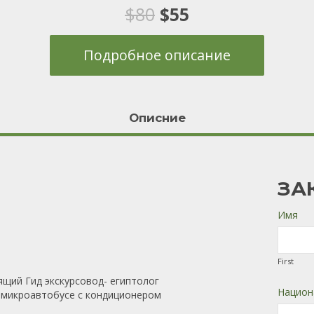
13
Рейтинг
Первоначальная
Текущая
$
80
$
55
5.00
из 5 на
основе
опроса
цена
цена:
пользователей
Подробное описание
составляла
$55.
$80.
Описние
ЗА
Имя
First
щий Гид экскурсовод- египтолог
Национ
. микроавтобусе с кондиционером