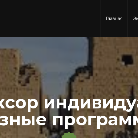
Главная
Э
ксор индивиду
азные програм