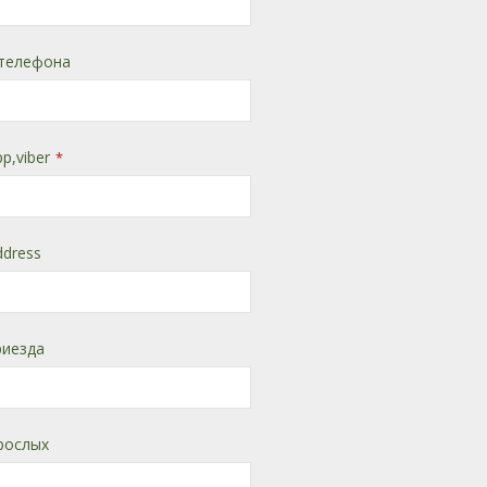
телефона
p,viber
*
ddress
риезда
рослых