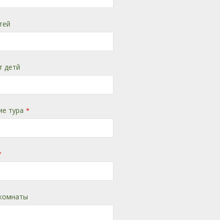
тей
т детй
ие тура
*
*
комнаты