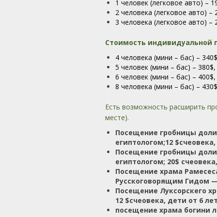
1 человек (легковое авто) – 19
2 человека (легковое авто) – 2
3 человека (легковое авто) – 2
Стоимость индивидуальной п
4 человека (мини – бас) – 340
5 человек (мини – бас) – 380$,
6 человек (мини – бас) – 400$
8 человека (мини – бас) – 430
Есть возможность расширить про
месте).
Посещение гробницы доли
египтологом;12 $счеовека, 
Посещение гробницы доли
египтологом; 20$ счеовека, 
Посещение храма Рамесеса 
Русскоговорящим Гидом — е
Посещение Луксорскего хр
12 $счеовека, дети от 6 лет
посещение храма богини л