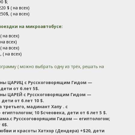
blank
0 $;
20 $ ( на всех)
50$, ( на всех)
оездки на микроавтобусе:
$
( на всех)
на всех)
,
( на всех)
$,
( на всех)
грамму ( можно выбрать одну из трёх, решать на
ны ЦАРИЦ с Русскоговорящим Гидом —
дети от 6 лет 5$.
ны ЦАРЕЙ с Русскоговорящим Гидом —
дети от 6 лет 10 $.
третьего, мадинант Хапу . с
гиптологом; 10 $счеовека, дети от 6 лет 5 $.
ама.с Русскоговорящим Гидом — египтологом;
 6$.
юбви и красоты Хатхор (Дендера) +$20, дети