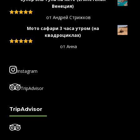
Венеция)
от Андрей Стрижков
Оценка
5
из 5
Мото сафари 3 часа утром (на
квадроциклах)
от Анна
Оценка
5
из 5
Instagram
TripAdvisor
TripAdvisor