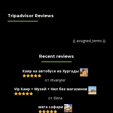
should
be
left
Tripadvisor Reviews
blank
{{ assigned_terms }}
Recent reviews
Каир на автобусе из Хургады
от ritvariyter
Оценка
5
из 5
Vip Каир + Музей + Нил без магазинов
от Elena
Оценка
5
из 5
мега сафари