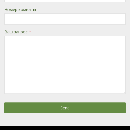
Номер комнаты
Ваш запрос
*
Send
This
field