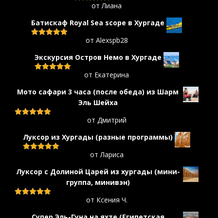
от Лиана
Оценка
5
из 5
Батискаф Royal Sea scope в Хургаде
от Alexspb28
Оценка
5
из 5
Экскурсия Остров Немо в Хургаде
от Екатерина
Оценка
5
из 5
Мото сафари 3 часа (после обеда) из Шарм
Эль Шейха
от Дмитрий
Оценка
5
из 5
Луксор из Хургады (разные программы)
от Лариса
Оценка
5
из 5
Луксор с Долиной Царей из хургады (мини-
группa, минивэн)
от Ксения Ч.
Оценка
5
из 5
Супер Эль-Гуна на яхте (Египетская