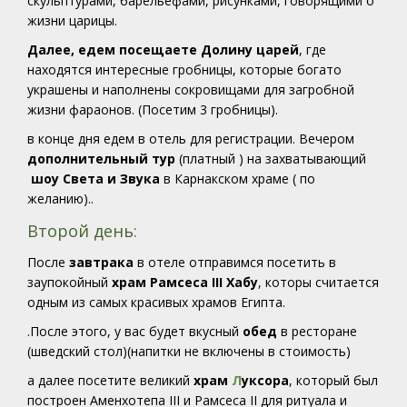
скульптурами, барельефами, рисунками, говорящими о
жизни царицы.
Далее, едем посещаете Долину царей
, где
находятся интересные гробницы, которые богато
украшены и наполнены сокровищами для загробной
жизни фараонов. (Посетим 3 гробницы).
в конце дня едем в отель для регистрации. Вечером
дополнительный тур
(платный ) на захватывающий
шоу Света и Звука
в Карнакском храме ( по
желанию)..
Второй день:
После
завтрака
в отеле отправимся посетить
в
заупокойный
храм Рамсеса III Хабу
, которы считается
одным из самых красивых храмов Египта.
.После этого, у вас будет вкусный
обед
в ресторане
(шведский стол)(напитки не включены в стоимость)
а далее посетите великий
храм
Л
уксора
, который был
построен Аменхотепа III и Рамсеса II для ритуала и