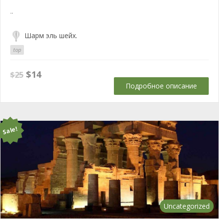
..
Шарм эль шейх.
top
Первоначальная
Текущая
$
14
$
25
цена
цена:
Подробное описание
составляла
$14.
$25.
Sale!
Uncategorized