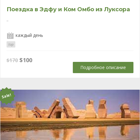
Поездка в Эдфу и Ком Омбо из Луксора
..
каждый день
top
Первоначальная
Текущая
$
100
$
170
цена
цена:
Подробное описание
составляла
$100.
$170.
Sale!