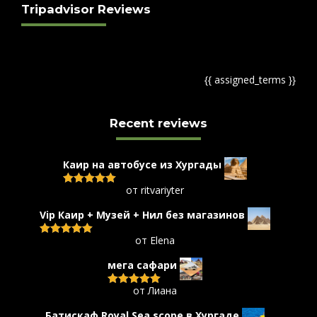
Tripadvisor Reviews
{{ assigned_terms }}
Recent reviews
Каир на автобусе из Хургады
от ritvariyter
Оценка
5
из
5
Vip Каир + Музей + Нил без магазинов
от Elena
Оценка
5
из
5
мега сафари
от Лиана
Оценка
5
из
5
Батискаф Royal Sea scope в Хургаде