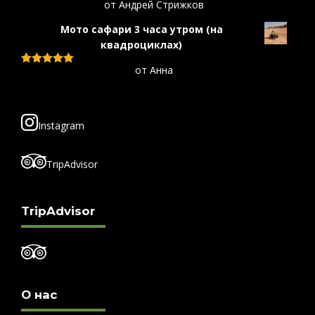
от Андрей Стрижков
Оценка
5
из
5
Мото сафари 3 часа утром (на
квадроциклах)
от Анна
Оценка
5
из
5
Instagram
TripAdvisor
TripAdvisor
О нас