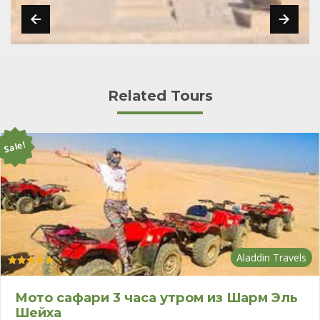
Related Tours
Sale!
Aladdin Travels
Оценка
4.91
из 5
Мото сафари 3 часа утром из Шарм Эль
Шейха