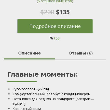
(
6
отзывов клиентов)
6
Рейтинг
5.00
из 5 на
основе
Первоначальная
Текущая
$
200
$
135
опроса
пользователей
цена
цена:
Подробное описание
составляла
$135.
top
$200.
Oписание
Отзывы (6)
Главные моменты:
Русскоговорящий гид
Комфортабельный автобус с кондиционером
Остановка для отдыха на полдороге (завтрак —
туалет)
Карнакский храм