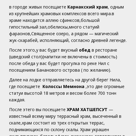
в городе живых посещаете
Карнакский храм
, одным
из крупнейших храмовых комплексов всего мира.в
храме находится аллею сфинксов,большой
гипостильный зал,обелискы,много статуий
фараонов,Священное озеро, а рядом — магический
жук-скарабей, исполняющий, согласно древней легенде.
После этого,у вас будет вкусный
обед
в ресторане
(шведский стол)(напитки не включены в стоимость)
после обеда у вас будет прогулка по реке Нил с
посещением Бананового острова ( по желанию).
Далее на лодке отправляетесь на другой берег Нила,
где посещаете
Колоссы Мемнона
,это две огромные
статуи высотой 18 метров и весом более 700 тонн
каждая.
После этего вы посещаете
ХРАМ ХАТШЕПСУТ
—
известный всему миру террасный храм, высеченный в
скале,храм состоит из трех открытых террас,
поднимающихся по склону скалы. Храм украшен