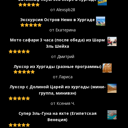
от Alexspb28
Оценка
5
из
5
Экскурсия Остров Немо в Хургаде
от Екатерина
Оценка
5
из
5
Мото сафари 3 часа (после обеда) из Шарм
Эль Шейха
от Дмитрий
Оценка
5
из
5
Луксор из Хургады (разные программы)
от Лариса
Оценка
5
из
5
Луксор с Долиной Царей из хургады (мини-
группa, минивэн)
от Ксения Ч.
Оценка
5
из
5
Супер Эль-Гуна на яхте (Египетская
Венеция)