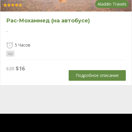
Aladdin Travels
Оценка
4.80
из 5
Рас-Мохаммед (на автобусе)
..
5 Часов
top
Первоначальная
Текущая
$
16
$
20
цена
цена:
Подробное описание
составляла
$16.
$20.