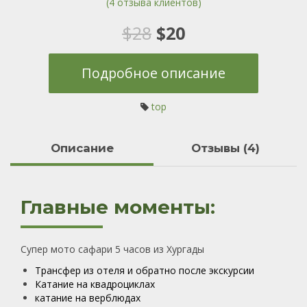
(
4
отзыва клиентов)
4
Рейтинг
5.00
из 5 на
основе
Первоначальная
Текущая
$
28
$
20
опроса
пользователей
цена
цена:
Подробное описание
составляла
$20.
top
$28.
Oписание
Отзывы (4)
Главные моменты:
Супер мото сафари 5 часов из Хургады
Трансфер из отеля и обратно после экскурсии
Катание на квадроциклах
катание на верблюдах