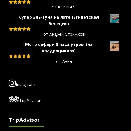
от Ксения Ч.
Оценка
5
из
5
Супер Эль-Гуна на яхте (Египетская
Венеция)
от Андрей Стрижков
Оценка
5
из
5
Мото сафари 3 часа утром (на
квадроциклах)
от Анна
Оценка
5
из
5
Instagram
TripAdvisor
TripAdvisor