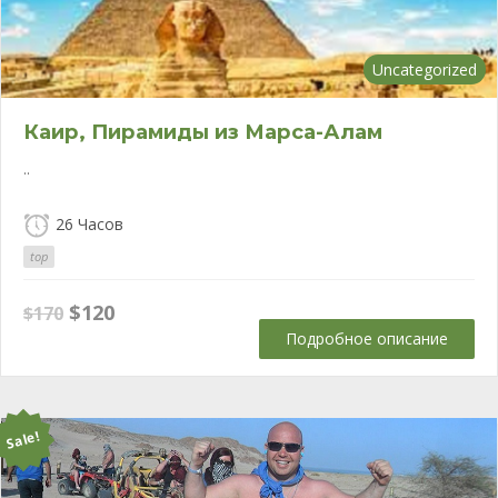
Uncategorized
Каир, Пирамиды из Марса-Алам
..
26 Часов
top
Первоначальная
Текущая
$
120
$
170
цена
цена:
Подробное описание
составляла
$120.
$170.
Sale!