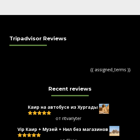
Tripadvisor Reviews
{{ assigned_terms }}
Recent reviews
Каир на автобусе из Хургады
от ritvariyter
Оценка
5
из
5
Vip Каир + Музей + Нил без магазинов