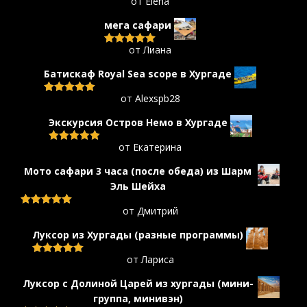
от Elena
Оценка
5
из
5
мега сафари
от Лиана
Оценка
5
из
5
Батискаф Royal Sea scope в Хургаде
от Alexspb28
Оценка
5
из
5
Экскурсия Остров Немо в Хургаде
от Екатерина
Оценка
5
из
5
Мото сафари 3 часа (после обеда) из Шарм
Эль Шейха
от Дмитрий
Оценка
5
из
5
Луксор из Хургады (разные программы)
от Лариса
Оценка
5
из
5
Луксор с Долиной Царей из хургады (мини-
группa, минивэн)