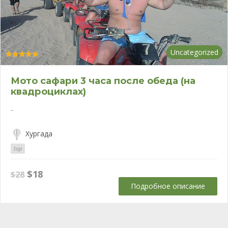
Uncategorized
Оценка
4.90
из 5
Мото сафари 3 часа после обеда (на
квадроциклах)
..
Хургада
top
Первоначальная
Текущая
$
18
$
28
цена
цена:
Подробное описание
составляла
$18.
$28.