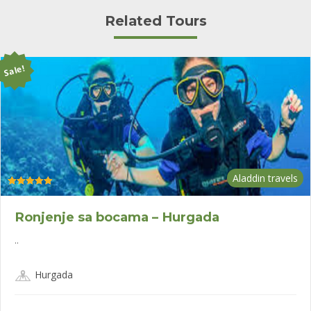
Related Tours
Sale!
Aladdin travels
Оцењено са
4.94
од 5
Ronjenje sa bocama – Hurgada
..
Hurgada