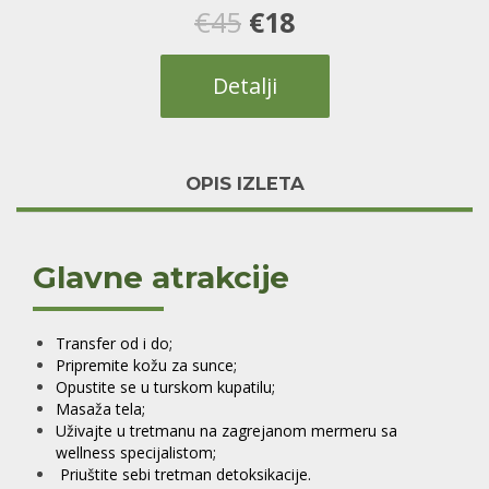
3
Оцењено
Оригинална
Тренутна
€
45
€
18
5.00
од 5 на
основу
оцене купца
цена
цена
Detalji
је
је:
била:
€18.
OPIS IZLETA
€45.
Glavne atrakcije
Transfer od i do;
Pripremite kožu za sunce;
Opustite se u turskom kupatilu;
Masaža tela;
Uživajte u tretmanu na zagrejanom mermeru sa
wellness specijalistom;
Priuštite sebi tretman detoksikacije.