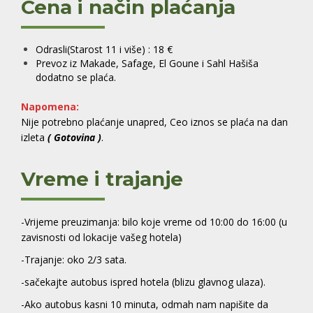
Cena i način plaćanja
Odrasli(Starost 11 i više) : 18 €
Prevoz iz Makade, Safage, El Goune i Sahl Hašiša
dodatno se plaća.
Napomena:
Nije potrebno plaćanje unapred, Ceo iznos se plaća na dan
izleta
( Gotovina )
.
Vreme i trajanje
-Vrijeme preuzimanja: bilo koje vreme od 10:00 do 16:00 (u
zavisnosti od lokacije vašeg hotela)
-Trajanje: oko 2/3 sata.
-sačekajte autobus ispred hotela (blizu glavnog ulaza).
-Ako autobus kasni 10 minuta, odmah nam napišite da