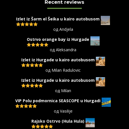
Recent reviews
Izlet iz Šarm el Šeika u kairo autobusom
од Andjela
Оцењено са
5
од 5
Ostrvo orange bay iz Hurgade
од Aleksandra
Оцењено са
5
од 5
Izlet iz Hurgade u kairo autobusom
од Milan Radulovic
Оцењено са
5
од 5
Izlet iz Hurgade u kairo autobusom
од Milan
Оцењено са
5
од 5
VIP Polu podmornica SEASCOPE u Hurgadi
од Vasilije
Оцењено са
5
од 5
Rajsko Ostrvo (Hula Hula)