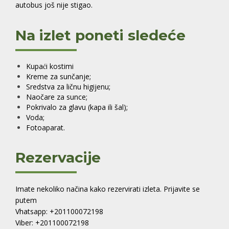
autobus još nije stigao.
Na izlet poneti sledeće
Kupaći kostimi
Kreme za sunčanje;
Sredstva za ličnu higijenu;
Naočare za sunce;
Pokrivalo za glavu (kapa ili šal);
Voda;
Fotoaparat.
Rezervacije
Imate nekoliko načina kako rezervirati izleta. Prijavite se
putem
Vhatsapp: +201100072198
Viber: +201100072198