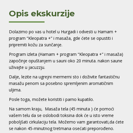
Opis ekskurzije
Dolazimo po vas u hotel u Hurgadi i odvesti u Hamam +
program “Kleopatra +” i masaža, gde ćete se opustiti i
pripremiti kožu za sunčanje.
Program izleta (Hamam + program “Kleopatra +” i masaža)
započinje opuštanjem u sauni oko 20 minuta. nakon saune
uživajte u jacuzzju.
Dalje, lezite na ugrejni mermerni sto i doživite fantastičnu
masažu penom sa posebno spremljenim aromatičnim
uljima.
Posle toga, možete koristiti i parno kupatilo.
Na samom kraju, Masaža tela (45 minuta ) će pomoći
vašem telu da se oslobodi toksina dok će u isto vreme
poboljšati cirkulaciju tela. Možemo vam garantovati,da ćete
se nakon 45-minutnog tretmana osećati preporođeno.