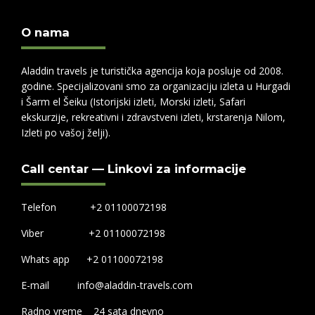
O nama
Aladdin travels je turistička agencija koja posluje od 2008.
godine. Specijalizovani smo za organizaciju izleta u Hurgadi
i Šarm el Šeiku (Istorijski izleti, Morski izleti, Safari
ekskurzije, rekreativni i zdravstveni izleti, krstarenja Nilom,
Izleti po vašoj želji).
Call centar — Linkovi za informacije
Telefon +2 01100072198
Viber +2 01100072198
Whats app +2 01100072198
E-mail info@aladdin-travels.com
Radno vreme 24 sata dnevno