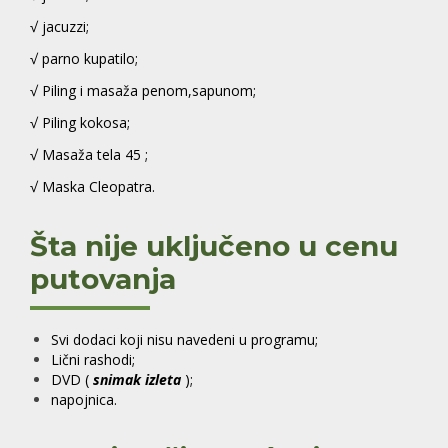
√ jacuzzi;
√ parno kupatilo;
√ Piling i masaža penom,sapunom;
√ Piling kokosa;
√ Masaža tela 45 ;
√ Maska Cleopatra.
Šta nije uključeno u cenu
putovanja
Svi dodaci koji nisu navedeni u programu;
Lični rashodi;
DVD (
snimak izleta
);
napojnica.