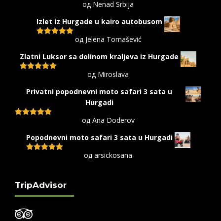
од Nenad Srbija
Оцењено са
5
од 5
Izlet iz Hurgade u kairo autobusom
од Jelena Tomašević
Оцењено са
5
од 5
Zlatni Luksor sa dolinom kraljeva iz Hurgade
од Miroslava
Оцењено са
5
од 5
Privatni popodnevni moto safari 3 sata u
Hurgadi
од Ana Doderov
Оцењено са
5
од 5
Popodnevni moto safari 3 sata u Hurgadi
од arsickosana
Оцењено са
5
од 5
TripAdvisor