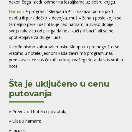
nakon čega sledi odmor na ležaljkama uz dobru knjigu.
Hamam
+ program “Kleopatra +” i masaža prima po 1
osobu ili par ( dečko – devojka, muž – žena ) posle kojih se
temeljno pere i dezinfikuje ceo hamam, a svako dobije
svoju rukavicu od pilinga da nosi kući ( ili baci ) ali se ne
upotrebljava za druge ljude.
takođe nismo zaboravili masku Kleopatru pre nego što se
vratimo u hotele.
Jednom kada završimo program ,naš
predstavnik će vas čekati na kraju vašeg izleta da vas vrati u
hotel.
Šta je uključeno u cenu
putovanja
√ Prevoz od hotela i povratak;
√ Ulaz u hamam;
√ jacuzzi;