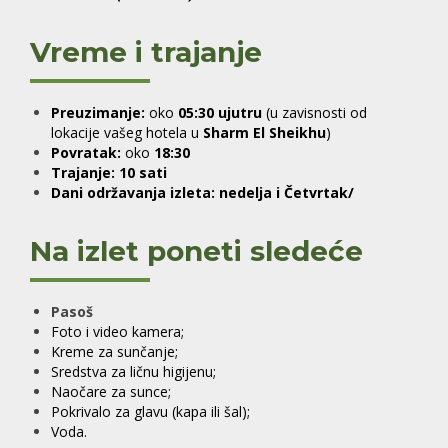
Vreme i trajanje
Preuzimanje:
oko
05:30 ujutru
(u zavisnosti od
lokacije vašeg hotela u
Sharm El Sheikhu
)
Povratak:
oko
18:30
Trajanje:
10 sati
Dani održavanja izleta:
nedelja i Četvrtak/
Na izlet poneti sledeće
Pasoš
Foto i video kamera;
Kreme za sunčanje;
Sredstva za ličnu higijenu;
Naočare za sunce;
Pokrivalo za glavu (kapa ili šal);
Voda.