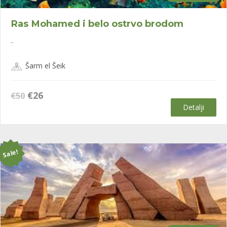
Ras Mohamed i belo ostrvo brodom
..
Šarm el Šeik
Оригинална
Тренутна
€
26
€
50
цена
цена
Detalji
је
је:
била:
€26.
€50.
Sale!