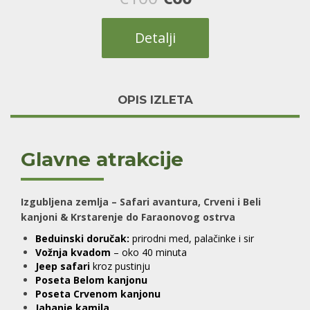
цена
цена
Detalji
је
је:
била:
€60.
OPIS IZLETA
€100.
Glavne atrakcije
Izgubljena zemlja – Safari avantura, Crveni i Beli
kanjoni & Krstarenje do Faraonovog ostrva
Beduinski doručak:
prirodni med, palačinke i sir
Vožnja kvadom
– oko 40 minuta
Jeep safari
kroz pustinju
Poseta Belom kanjonu
Poseta Crvenom kanjonu
Jahanje kamila