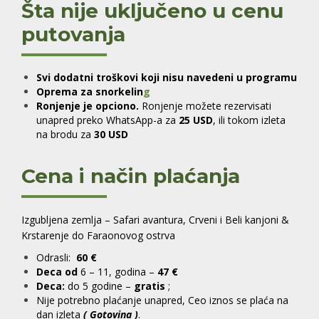
Šta nije uključeno u cenu
putovanja
Svi dodatni troškovi koji nisu navedeni u programu
Oprema za snorkelin
g
Ronjenje je opciono.
Ronjenje možete rezervisati
unapred preko WhatsApp-a za
25 USD
, ili tokom izleta
na brodu za
30 USD
Cena i način plaćanja
Izgubljena zemlja – Safari avantura, Crveni i Beli kanjoni &
Krstarenje do Faraonovog ostrva
Odrasli:
60 €
Deca od
6 – 11, godina –
47 €
Deca:
do 5 godine –
gratis
;
Nije potrebno plaćanje unapred, Ceo iznos se plaća na
dan izleta
( Gotovina )
.