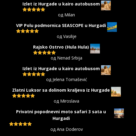
Izlet iz Hurgade u kairo autobusom
од Milan
Оцењено са
5
од 5
VIP Polu podmornica SEASCOPE u Hurgadi
од Vasilije
Оцењено са
5
од 5
Rajsko Ostrvo (Hula Hula)
од Nenad Srbija
Оцењено са
5
од 5
Izlet iz Hurgade u kairo autobusom
од Jelena Tomašević
Оцењено са
5
од 5
Zlatni Luksor sa dolinom kraljeva iz Hurgade
од Miroslava
Оцењено са
5
од 5
Privatni popodnevni moto safari 3 sata u
Hurgadi
од Ana Doderov
Оцењено са
5
од 5