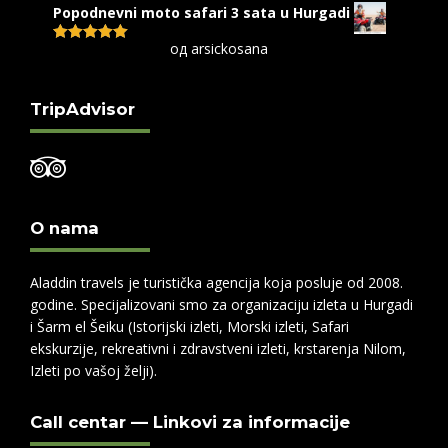
Popodnevni moto safari 3 sata u Hurgadi
од arsickosana
Оцењено са
5
од 5
TripAdvisor
O nama
Aladdin travels je turistička agencija koja posluje od 2008.
godine. Specijalizovani smo za organizaciju izleta u Hurgadi
i Šarm el Šeiku (Istorijski izleti, Morski izleti, Safari
ekskurzije, rekreativni i zdravstveni izleti, krstarenja Nilom,
Izleti po vašoj želji).
Call centar — Linkovi za informacije