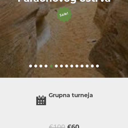
Sale!
Grupna turneja
Оригинална
Тренутна
€
100
€
60