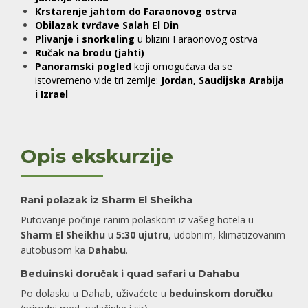
Krstarenje jahtom do Faraonovog ostrva
Obilazak tvrđave Salah El Din
Plivanje i snorkeling
u blizini Faraonovog ostrva
Ručak na brodu (jahti)
Panoramski pogled
koji omogućava da se
istovremeno vide tri zemlje:
Jordan, Saudijska Arabija
i Izrael
Opis ekskurzije
Rani polazak iz Sharm El Sheikha
Putovanje počinje ranim polaskom iz vašeg hotela u
Sharm El Sheikhu
u
5:30 ujutru
, udobnim, klimatizovanim
autobusom ka
Dahabu
.
Beduinski doručak i quad safari u Dahabu
Po dolasku u Dahab, uživaćete u
beduinskom doručku