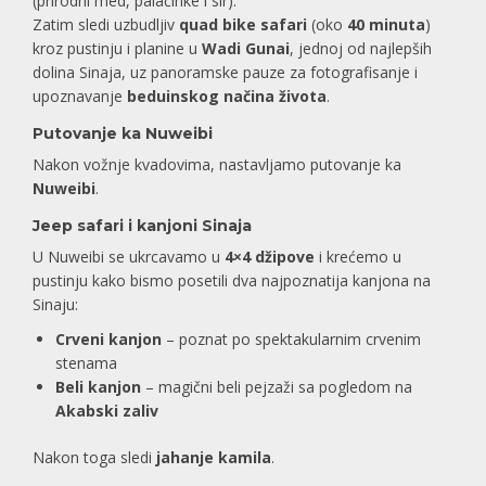
(prirodni med, palačinke i sir).
Zatim sledi uzbudljiv
quad bike safari
(oko
40 minuta
)
kroz pustinju i planine u
Wadi Gunai
, jednoj od najlepših
dolina Sinaja, uz panoramske pauze za fotografisanje i
upoznavanje
beduinskog načina života
.
Putovanje ka Nuweibi
Nakon vožnje kvadovima, nastavljamo putovanje ka
Nuweibi
.
Jeep safari i kanjoni Sinaja
U Nuweibi se ukrcavamo u
4×4 džipove
i krećemo u
pustinju kako bismo posetili dva najpoznatija kanjona na
Sinaju:
Crveni kanjon
– poznat po spektakularnim crvenim
stenama
Beli kanjon
– magični beli pejzaži sa pogledom na
Akabski zaliv
Nakon toga sledi
jahanje kamila
.