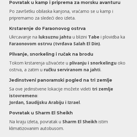
Povratak u kamp i priprema za morsku avanturu
Po završetku obilaska kanjona, vraćamo se u kamp i
pripremamo za sledeći deo izleta.
Krstarenje do Faraonovog ostrva
Ukrcavanje na
luksuznu jahtu
u blizini
Tabe
i plovidba ka
Faraonovom ostrvu (tvrđava Salah El Din)
.
Plivanje, snorkeling i ručak na brodu
Tokom krstarenja uživaćete u
plivanju i snorkelingu
oko
ostrva, a zatim u
ručku serviranom na jahti
.
Jedinstveni panoramski pogled na tri zemlje
Sa ove jedinstvene lokacije možete videti
tri zemlje
istovremeno
:
Jordan, Saudijsku Arabiju i Izrael
.
Povratak u Sharm El Sheikh
Na kraju izleta, povratak u
Sharm El Sheikh
istim
klimatizovanim autobusom.