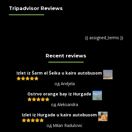
Tripadvisor Reviews
{{ assigned_terms }}
Recent reviews
Izlet iz Šarm el Šeika u kairo autobusom
од Andjela
Оцењено са
5
од 5
Ostrvo orange bay iz Hurgade
од Aleksandra
Оцењено са
5
од 5
Izlet iz Hurgade u kairo autobusom
од Milan Radulovic
Оцењено са
5
од 5