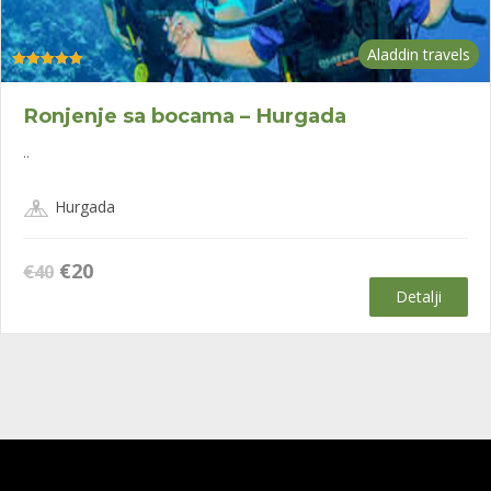
Aladdin travels
Оцењено са
4.94
од 5
Ronjenje sa bocama – Hurgada
..
Hurgada
Оригинална
Тренутна
€
20
€
40
цена
цена
Detalji
је
је:
била:
€20.
€40.