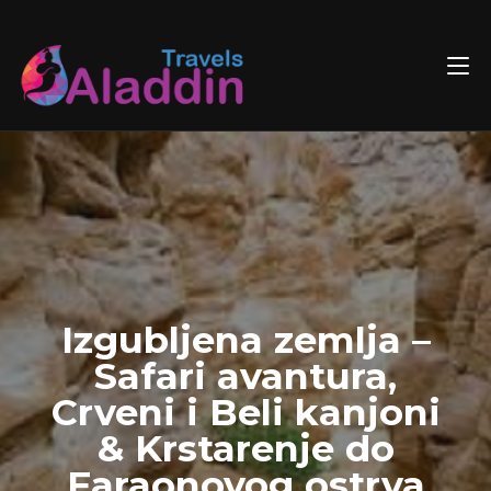
Skip
to
content
Izgubljena zemlja –
Safari avantura,
Crveni i Beli kanjoni
& Krstarenje do
Faraonovog ostrva