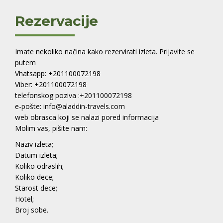
Rezervacije
Imate nekoliko načina kako rezervirati izleta. Prijavite se
putem
Vhatsapp: +201100072198
Viber: +201100072198
telefonskog poziva :+201100072198
e-pošte: info@aladdin-travels.com
web obrasca koji se nalazi pored informacija
Molim vas, pišite nam:
Naziv izleta;
Datum izleta;
Koliko odraslih;
Koliko dece;
Starost dece;
Hotel;
Broj sobe.