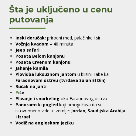
Šta je uključeno u cenu
putovanja
inski doručak:
prirodni med, palačinke i sir
Vožnja kvadom
– 40 minuta
Jeep safari
Poseta Belom kanjonu
Poseta Crvenom kanjonu
Jahanje kamila
Plovidba luksuznom jahtom
u blizini Tabe ka
Faraonovom ostrvu (tvrđava Salah El Din)
Ručak na jahti
P
iće
Plivanje i snorkeling
oko Faraonovog ostrva
Panoramski pogled
koji omogućava da se
istovremeno vide tri zemlje:
Jordan, Saudijska Arabija
i Izrael
Vodič na engleskom jeziku