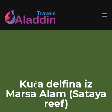
Skip
to
content
Kuća delfina iz
Marsa Alam (Sataya
reef)