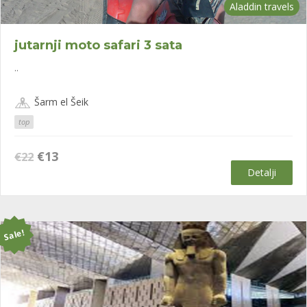
Aladdin travels
jutarnji moto safari 3 sata
..
Šarm el Šeik
top
Оригинална
Тренутна
€
13
€
22
цена
цена
Detalji
је
је:
била:
€13.
€22.
Sale!