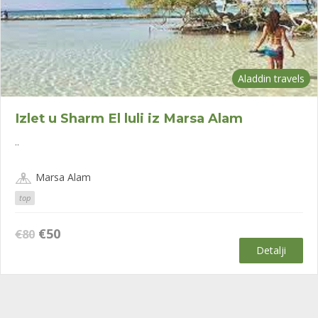
Aladdin travels
Izlet u Sharm El luli iz Marsa Alam
..
Marsa Alam
top
Оригинална
Тренутна
€
50
€
80
цена
цена
Detalji
је
је:
била:
€50.
€80.