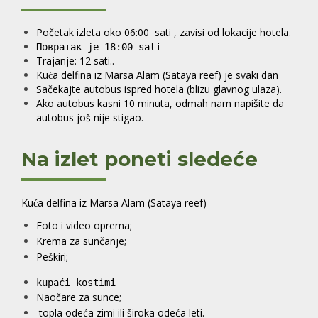
Početak izleta oko 06:00 sati , zavisi od lokacije hotela.
Повратак је 18:00 sati
Trajanje: 12 sati..
Kuća delfina iz Marsa Alam (Sataya reef) je svaki dan
Sačekajte autobus ispred hotela (blizu glavnog ulaza).
Ako autobus kasni 10 minuta, odmah nam napišite da
autobus još nije stigao.
Na izlet poneti sledeće
Kuća delfina iz Marsa Alam (Sataya reef)
Foto i video oprema;
Krema za sunčanje;
Peškiri;
kupaći kostimi
Naočare za sunce;
topla odeća zimi ili široka odeća leti.