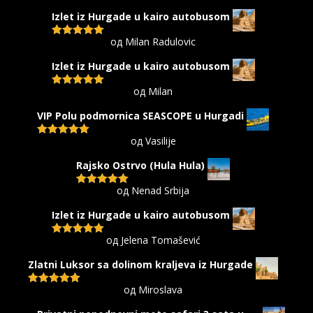
5
од 5
Izlet iz Hurgade u kairo autobusom
од Milan Radulovic
Оцењено са
5
од 5
Izlet iz Hurgade u kairo autobusom
од Milan
Оцењено са
5
од 5
VIP Polu podmornica SEASCOPE u Hurgadi
од Vasilije
Оцењено са
5
од 5
Rajsko Ostrvo (Hula Hula)
од Nenad Srbija
Оцењено са
5
од 5
Izlet iz Hurgade u kairo autobusom
од Jelena Tomašević
Оцењено са
5
од 5
Zlatni Luksor sa dolinom kraljeva iz Hurgade
од Miroslava
Оцењено са
5
од 5