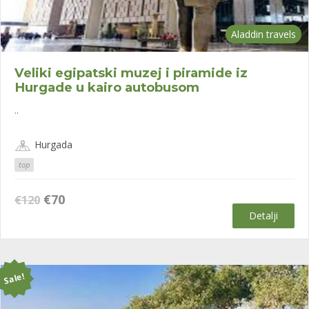
Aladdin travels
Veliki egipatski muzej i piramide iz
Hurgade u kairo autobusom
..
Hurgada
top
Оригинална
Тренутна
€
70
€
120
цена
цена
Detalji
је
је:
била:
€70.
€120.
Sale!