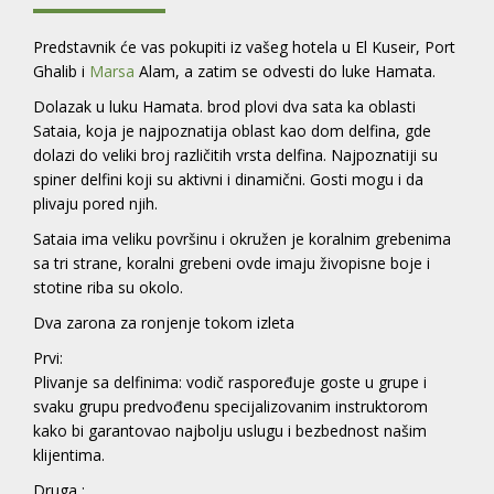
Predstavnik će vas pokupiti iz vašeg hotela u El Kuseir, Port
Ghalib i
Marsa
Alam, a zatim se odvesti do luke Hamata.
Dolazak u luku Hamata. brod plovi dva sata ka oblasti
Sataia, koja je najpoznatija oblast kao dom delfina, gde
dolazi do veliki broj različitih vrsta delfina. Najpoznatiji su
spiner delfini koji su aktivni i dinamični. Gosti mogu i da
plivaju pored njih.
Sataia ima veliku površinu i okružen je koralnim grebenima
sa tri strane, koralni grebeni ovde imaju živopisne boje i
stotine riba su okolo.
Dva zarona za ronjenje tokom izleta
Prvi:
Plivanje sa delfinima: vodič raspoređuje goste u grupe i
svaku grupu predvođenu specijalizovanim instruktorom
kako bi garantovao najbolju uslugu i bezbednost našim
klijentima.
Druga :