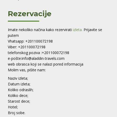
Rezervacije
Imate nekoliko načina kako rezervirati
izleta.
Prijavite se
putem
Vhatsapp: +201100072198
Viber: +201100072198
telefonskog poziva :+201100072198
e-pošte:info@aladdin-travels.com
web obrasca koji se nalazi pored informacija
Molim vas, pišite nam:
Naziv izleta;
Datum izleta;
Koliko odraslih;
Koliko dece;
Starost dece;
Hotel;
Broj sobe.