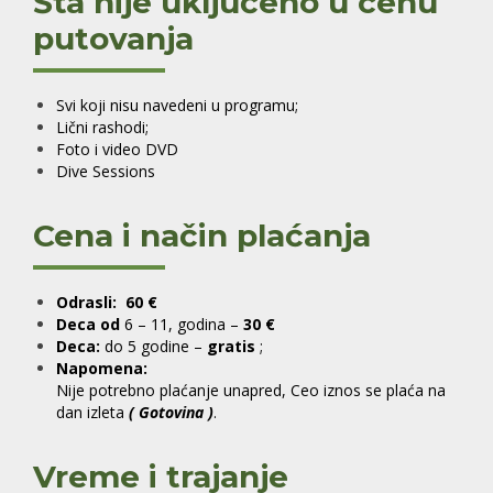
Šta nije uključeno u cenu
putovanja
Svi koji nisu navedeni u programu;
Lični rashodi;
Foto i video DVD
Dive Sessions
Cena i način plaćanja
Odrasli: 60 €
Deca od
6 – 11, godina –
30 €
Deca:
do 5 godine –
gratis
;
Napomena:
Nije potrebno plaćanje unapred, Ceo iznos se plaća na
dan izleta
( Gotovina )
.
Vreme i trajanje