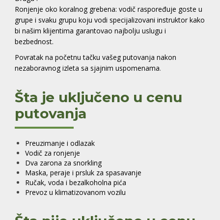
Ronjenje oko koralnog grebena: vodič raspoređuje goste u
grupe i svaku grupu koju vodi specijalizovani instruktor kako
bi našim klijentima garantovao najbolju uslugu i
bezbednost.
Povratak na početnu tačku vašeg putovanja nakon
nezaboravnog izleta sa sjajnim uspomenama
.
Šta je uključeno u cenu
putovanja
Preuzimanje i odlazak
Vodič za ronjenje
Dva zarona za snorkling
Maska, peraje i prsluk za spasavanje
Ručak, voda i bezalkoholna pića
Prevoz u klimatizovanom vozilu