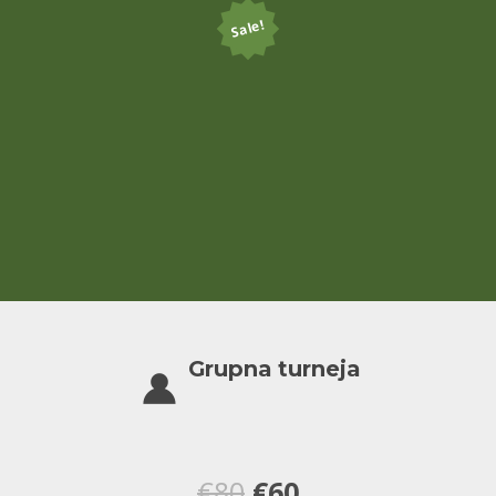
Sale!
Grupna turneja
Оригинална
Тренутна
€
80
€
60