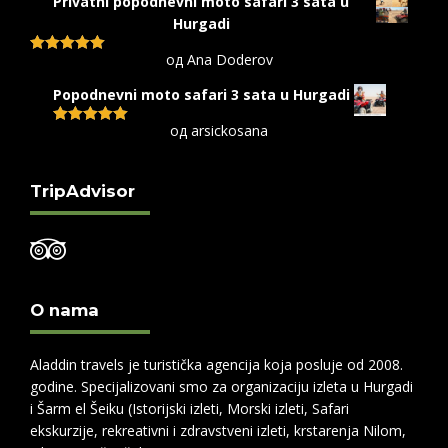
Privatni popodnevni moto safari 3 sata u
Hurgadi
од Ana Doderov
Оцењено са
5
од 5
Popodnevni moto safari 3 sata u Hurgadi
од arsickosana
Оцењено са
5
од 5
TripAdvisor
O nama
Aladdin travels je turistička agencija koja posluje od 2008.
godine. Specijalizovani smo za organizaciju izleta u Hurgadi
i Šarm el Šeiku (Istorijski izleti, Morski izleti, Safari
ekskurzije, rekreativni i zdravstveni izleti, krstarenja Nilom,