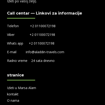
Izleti po vašoj želji).
Call centar — Linkovi za informacije
Telefon +2 01100072198
Viber +2 01100072198
Whats app +2 01100072198
E-mail info@aladdin-travels.com
Radno vreme 24 sata dnevno
stranice
Izleti u Marsa Alam
kontakt
O nama