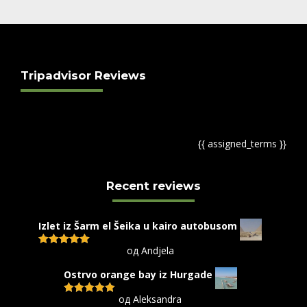
Tripadvisor Reviews
{{ assigned_terms }}
Recent reviews
Izlet iz Šarm el Šeika u kairo autobusom
од Andjela
Оцењено са
5
од 5
Ostrvo orange bay iz Hurgade
од Aleksandra
Оцењено са