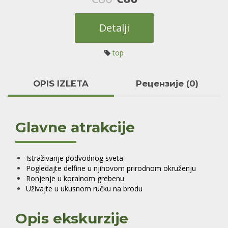
цена
цена
Detalji
је
је:
top
била:
€60.
€80.
OPIS IZLETA
Рецензије (0)
Glavne atrakcije
Istraživanje podvodnog sveta
Pogledajte delfine u njihovom prirodnom okruženju
Ronjenje u koralnom grebenu
Uživajte u ukusnom ručku na brodu
Opis ekskurzije