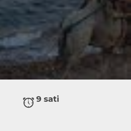
9 sati
Grupna
turneja