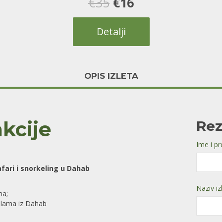
Оригинална
Тренутна
€
35
€
16
цена
цена
Detalji
је
је:
била:
€16.
OPIS IZLETA
€35.
kcije
Rez
Ime i p
fari i snorkeling u Dahab
Naziv iz
ma;
alama iz Dahab