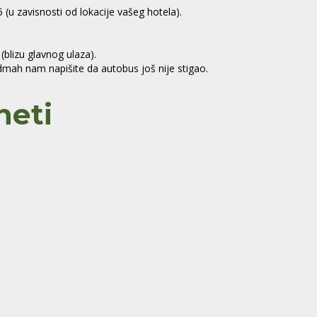
5 (u zavisnosti od lokacije vašeg hotela).
(blizu glavnog ulaza).
mah nam napišite da autobus još nije stigao.
neti