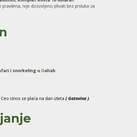
avilima, nije dozvoljeno plivati bez prsluka za
in
fari i snorkeling u
D
ahab
 Ceo iznos se plaća na dan izleta
( Gotovina )
.
janje