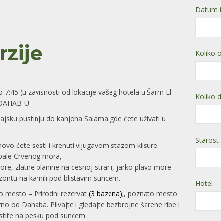
Datum i
rzije
Koliko o
 7:45 (u zavisnosti od lokacije vašeg hotela u Šarm El
Koliko 
u DAHAB-U
inajsku pustinju do kanjona Salama gde ćete uživati u
Starost
ovo ćete sesti i krenuti vijugavom stazom klisure
obale Crvenog mora,
ore, zlatne planine na desnoj strani, jarko plavo more
rizontu na kamili pod blistavim suncem.
Hotel
no mesto – Prirodni rezervat
(3 bazena);
, poznato mesto
no od Dahaba. Plivajte i gledajte bezbrojne šarene ribe i
ustite na pesku pod suncem .