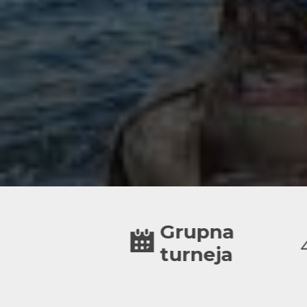
9 sati
Grupna
turneja