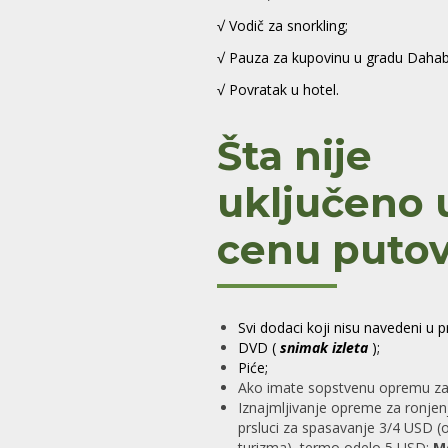
√ Vodič za snorkling;
√ Pauza za kupovinu u gradu Dahab
√ Povratak u hotel.
Šta nije
uključeno 
cenu putov
Svi dodaci koji nisu navedeni u 
DVD (
snimak izleta
);
Piće;
Ako imate sopstvenu opremu za
Iznajmljivanje opreme za ronje
prsluci za spasavanje 3/4 USD 
turizma), termo odelo 5 USD;
M