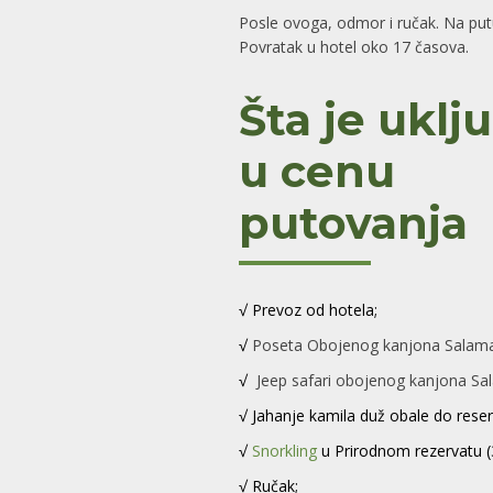
Posle ovoga, odmor i ručak. Na putu
Povratak u hotel oko 17 časova.
Šta je uklj
u cenu
putovanja
√ Prevoz od hotela;
√
Poseta Obojenog kanjona Salama
√
Jeep safari obojenog kanjona Sa
√ Jahanje kamila duž obale do rese
√
Snorkling
u Prirodnom rezervatu (
√ Ručak;