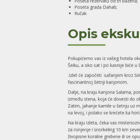
Poseta rezervatu od tri bazena;
Poseta grada Dahab;
Ručak
Opis eksku
Pokupićemo vas iz vašeg hotela oko
Šeiku, a oko sat i po kasnije
biće 
.
Izlet će započeti safarijem kroz S
fascinantnoj šetnji kanjonom.
Dalje, na kraju kanjona Salama, pon
između stena, koja će dovesti do 
Zatim, jahanje kamile u šetnju uz m
na levoj, i polako se krećete ka ho
Na kraju izleta, čeka vas misterioz
za ronjenje i snorkeling 10 km sever
živopisne koralne grebene ili se op