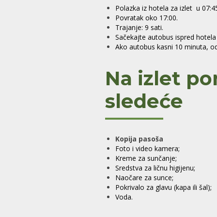
Polazka iz hotela za izlet u 07:4
Povratak oko 17:00.
Trajanje: 9 sati.
Sačekajte autobus ispred hotela 
Ako autobus kasni 10 minuta, od
Na izlet po
sledeće
Kopija pasoša
Foto i video kamera;
Kreme za sunčanje;
Sredstva za ličnu higijenu;
Naočare za sunce;
Pokrivalo za glavu (kapa ili šal);
Voda.