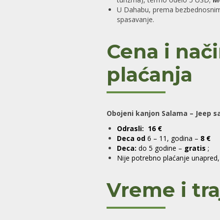
U Dahabu, prema bezbednosnim pr
spasavanje.
Cena i nač
plaćanja
Obojeni kanjon Salama – Jeep sa
Odrasli: 16 €
Deca od
6 – 11, godina –
8 €
Deca:
do 5 godine –
gratis
;
Nije potrebno plaćanje unapred,
Vreme i tra