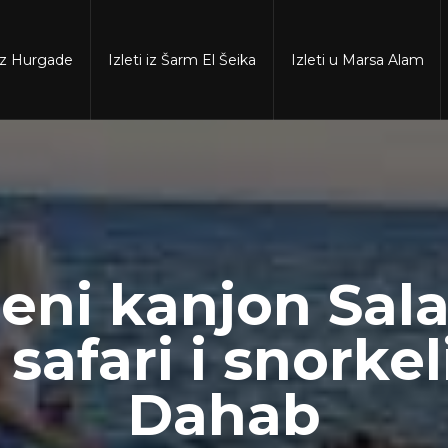
 iz Hurgade
Izleti iz Šarm El Šeika
Izleti u Marsa Alam
eni kanjon Sal
safari i snorke
Dahab