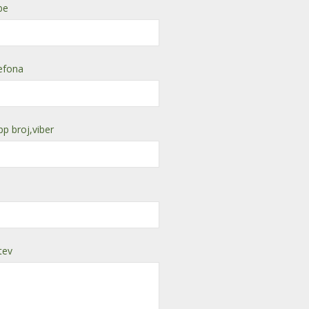
be
lefona
p broj,viber
tev