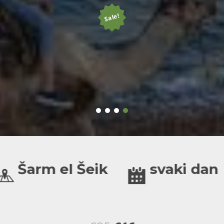
Sale!
Šarm el Šeik
svaki dan