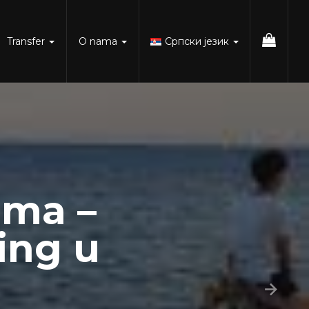
Transfer
O nama
Српски језик
ama –
ling u