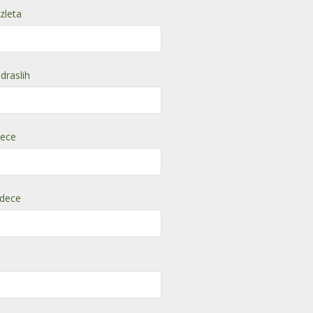
zleta
draslih
dece
 dece