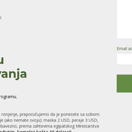
;
Email a
u
anja
programu;
This
field
should
 ronjenje, preporučujemo da je ponesete sa sobom.
be
nje (ako nemate svoju): maska 2 USD, peraje 3 USD,
left
(obavezno, prema zahtevima egipatskog Ministarstva
blank
eđutim, komplet košta 10 dolara!
!