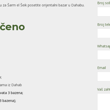
Broj so
 za Šarm el Šeik posetite orijentalni bazar u Dahabu.
učeno
Broj te
Whatsap
Email
;
lama iz Dahab
Vaš zah
rvata 3 bazena;
3 bazena);