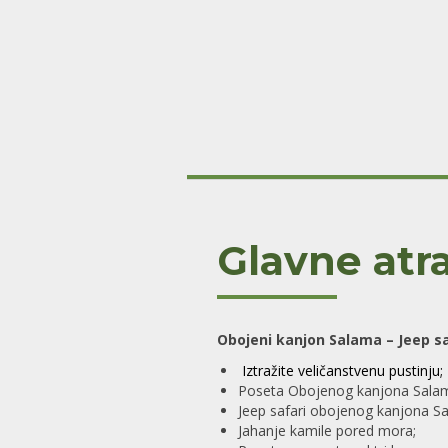
Glavne atra
Obojeni kanjon Salama – Jeep sa
Iztražite veličanstvenu pustinju;
Poseta Obojenog kanjona Sala
Jeep safari obojenog kanjona S
Jahanje kamile pored mora;