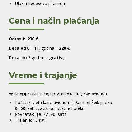
Ulaz u Keopsovu piramidu.
Cena i način plaćanja
Odrasli: 230 €
Deca od
6 – 11, godina –
220 €
Deca:
do 2 godine –
gratis
;
Vreme i trajanje
Veliki egipatski muzej i piramide iz Hurgade avionom
Početak izleta kairo avionom iz Šarm el Šeik je oko
04:00 sati , zavisi od lokacije hotela.
Povratak је 22:00 sati
Trajanje: 15 sati.