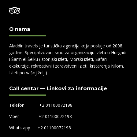
O nama
Aladdin travels je turistička agencija koja posluje od 2008.
godine. Specijalizovani smo za organizaciju izleta u Hurgadi
i Šarm el Šeiku (Istorijski izleti, Morski izleti, Safari
ekskurzije, rekreativni i zdravstveni izleti, krstarenja Nilom,
Izleti po vašoj želji).
Call centar — Linkovi za informacije
Telefon +2 01100072198
Viber +2 01100072198
Whats app +2 01100072198