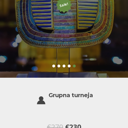
Sale!
Grupna turneja
Оригинална
Тренутна
€
270
€
230