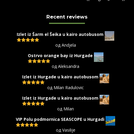
Recent reviews
Izlet iz Šarm el Šeika u kairo autobusom
од Andjela
Оцењено са
5
од 5
Ostrvo orange bay iz Hurgade
од Aleksandra
Оцењено са
5
од 5
Izlet iz Hurgade u kairo autobusom
од Milan Radulovic
Оцењено са
5
од 5
Izlet iz Hurgade u kairo autobusom
од Milan
Оцењено са
5
од 5
VIP Polu podmornica SEASCOPE u Hurgadi
од Vasilije
Оцењено са