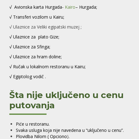
√ Avionska karta Hurgada-
Kairo
– Hurgada;
√ Transferi vozilom u Kairu;
√ Ulaznice za Veliki egipatski muzej ;
√ Ulaznice za plato Gize;
√ Ulaznice za Sfinga;
√ Ulaznice za hram doline;
√ Ručak u lokalnom restoranu u Kairu;
√ Egiptolog vodič .
Šta nije uključeno u cenu
putovanja
Piće u restoranu.
Svaka usluga koja nije navedena u “uključeno u cenu”.
Plovidba Nilom
( Opciono
)
.