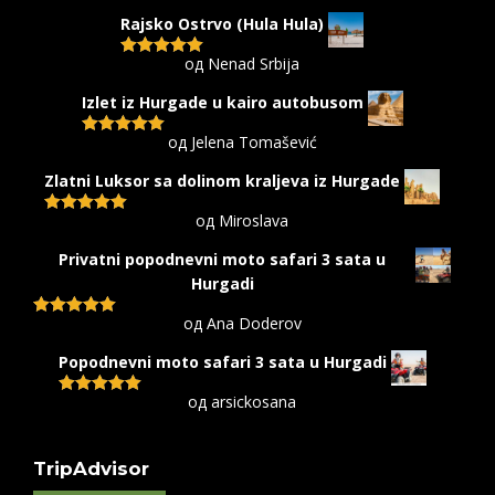
5
од 5
Rajsko Ostrvo (Hula Hula)
од Nenad Srbija
Оцењено са
5
од 5
Izlet iz Hurgade u kairo autobusom
од Jelena Tomašević
Оцењено са
5
од 5
Zlatni Luksor sa dolinom kraljeva iz Hurgade
од Miroslava
Оцењено са
5
од 5
Privatni popodnevni moto safari 3 sata u
Hurgadi
од Ana Doderov
Оцењено са
5
од 5
Popodnevni moto safari 3 sata u Hurgadi
од arsickosana
Оцењено са
5
од 5
TripAdvisor