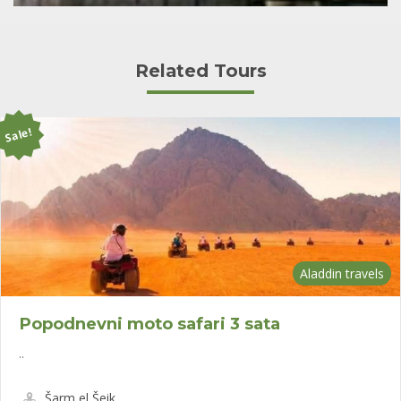
Related Tours
Sale!
Aladdin travels
Popodnevni moto safari 3 sata
..
Šarm el Šeik