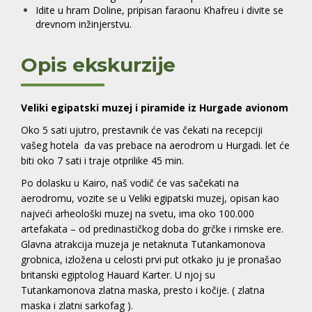
Idite u hram Doline, pripisan faraonu Khafreu i divite se
drevnom inžinjerstvu.
Opis ekskurzije
Veliki egipatski muzej i piramide iz Hurgade avionom
Oko 5 sati ujutro, prestavnik će vas čekati na recepciji
vašeg hotela da vas prebace na aerodrom u Hurgadi. let će
biti oko 7 sati i traje otprilike 45 min.
Po dolasku u Kairo, naš vodič će vas sačekati na
aerodromu, vozite se u Veliki egipatski muzej, opisan kao
najveći arheološki muzej na svetu, ima oko 100.000
artefakata – od predinastičkog doba do grčke i rimske ere.
Glavna atrakcija muzeja je netaknuta Tutankamonova
grobnica, izložena u celosti prvi put otkako ju je pronašao
britanski egiptolog Hauard Karter. U njoj su
Tutankamonova zlatna maska, presto i kočije. ( zlatna
maska i zlatni sarkofag ).