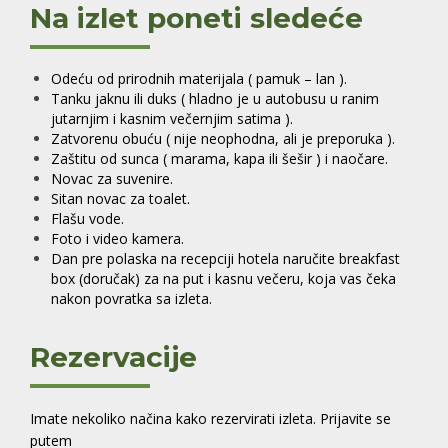
Na izlet poneti sledeće
Odeću od prirodnih materijala ( pamuk – lan ).
Tanku jaknu ili duks ( hladno je u autobusu u ranim
jutarnjim i kasnim večernjim satima ).
Zatvorenu obuću ( nije neophodna, ali je preporuka ).
Zaštitu od sunca ( marama, kapa ili šešir ) i naočare.
Novac za suvenire.
Sitan novac za toalet.
Flašu vode.
Foto i video kamera.
Dan pre polaska na recepciji hotela naručite breakfast
box (doručak) za na put i kasnu večeru, koja vas čeka
nakon povratka sa izleta.
Rezervacije
Imate nekoliko načina kako rezervirati izleta. Prijavite se
putem