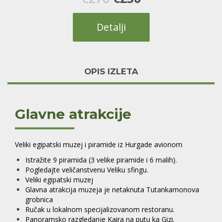
цена
цена
Detalji
је
је:
била:
€230.
OPIS IZLETA
€270.
Glavne atrakcije
Veliki egipatski muzej i piramide iz Hurgade avionom
Istražite 9 piramida (3 velike piramide i 6 malih).
Pogledajte veličanstvenu Veliku sfingu.
Veliki egipatski muzej
Glavna atrakcija muzeja je netaknuta Tutankamonova
grobnica
Ručak u lokalnom specijalizovanom restoranu.
Panoramsko razgledanje Kaira na putu ka Gizi.