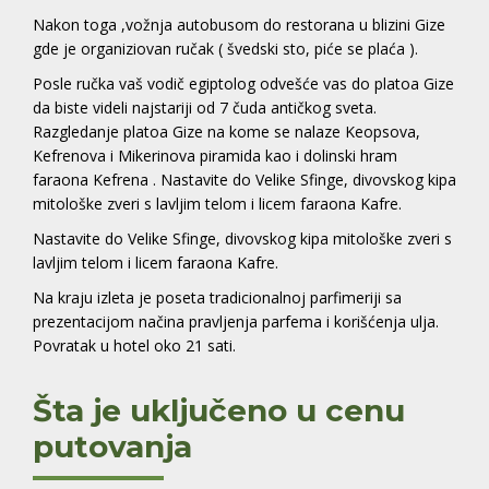
Nakon toga ,vožnja autobusom do restorana u blizini Gize
gde je organiziovan ručak ( švedski sto, piće se plaća ).
Posle ručka vaš vodič egiptolog odvešće vas do platoa Gize
da biste videli najstariji od 7 čuda antičkog sveta.
Razgledanje platoa Gize na kome se nalaze Keopsova,
Kefrenova i Mikerinova piramida kao i dolinski hram
faraona Kefrena . Nastavite do Velike Sfinge, divovskog kipa
mitološke zveri s lavljim telom i licem faraona Kafre.
Nastavite do Velike Sfinge, divovskog kipa mitološke zveri s
lavljim telom i licem faraona Kafre.
Na kraju izleta je poseta tradicionalnoj parfimeriji sa
prezentacijom načina pravljenja parfema i korišćenja ulja.
Povratak u hotel oko 21 sati.
Šta je uključeno u cenu
putovanja