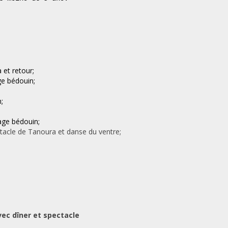
 et retour;
ge bédouin;
;
age bédouin;
tacle de Tanoura et danse du ventre;
ec dîner et spectacle