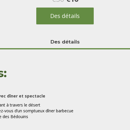
prix
prix
Des détails
initial
actuel
était :
est :
Des détails
€30.
€16.
s:
ec dîner et spectacle
nt à travers le désert
ez-vous d’un somptueux dîner barbecue
ie des Bédouins