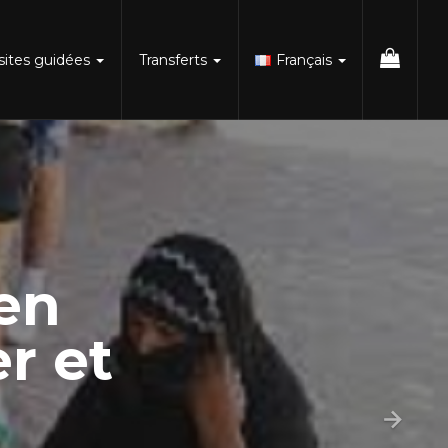
isites guidées
Transferts
Français
 en
r et