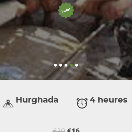
Sale!
Hurghada
4 heures
Le
Le
€
30
€
16