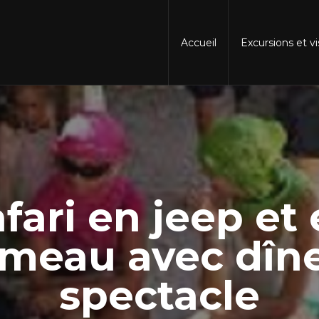
Accueil
Excursions et v
fari en jeep et
meau avec dîne
spectacle