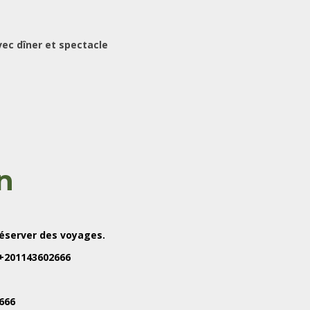
ec dîner et spectacle
n
réserver des voyages.
+201143602666
666