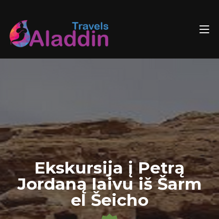
Skip
to
content
Ekskursija į Petrą
Jordaną laivu iš Šarm
el Šeicho