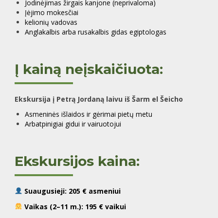
Jodinėjimas žirgais kanjone (neprivaloma)
Įėjimo mokesčiai
kelionių vadovas
Anglakalbis arba rusakalbis gidas egiptologas
Į kainą neįskaičiuota:
Ekskursija į Petrą Jordaną laivu iš Šarm el Šeicho
Asmeninės išlaidos ir gėrimai pietų metu
Arbatpinigiai gidui ir vairuotojui
Ekskursijos kaina:
Suaugusieji:
205 € asmeniui
Vaikas (2–11 m.):
195 € vaikui