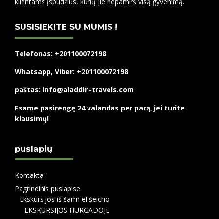
klientams įspūdžius, kurių jie nepamirš visą gyvenimą.
SUSISIEKITE SU MUMIS !
Telefonas: +201100072198
Whatsapp, Viber: +201100072198
paštas: info@aladdin-travels.com
Esame pasirengę 24 valandas per parą, jei turite
klausimų!
puslapių
Kontaktai
Pagrindinis puslapise
Ekskursijos iš šarm el šeicho
EKSKURSIJOS HURGADOJE