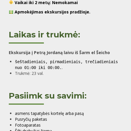
Vaikai iki 2 metų:
Nemokamai
Apmokėjimas ekskursijos pradžioje.
Laikas ir trukmė:
Ekskursija į Petrą Jordaną laivu iš Šarm el Šeicho
šeštadieniais, pirmadieniais, trečiadieniais
.
nuo 01:00 iki 00:00.
Trukmė: 23 val.
Pasiimk su savimi:
asmens tapatybės kortelę arba pasą
Pusryčių paketas
Fotoaparatas
Šilti drabužiai žiemą