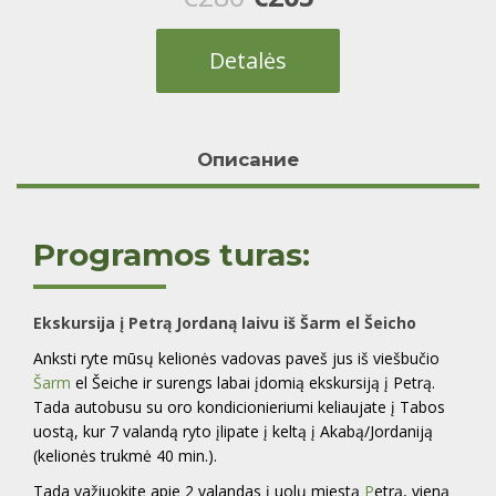
price
price
Detalės
was:
is:
€280.
€205.
Oписание
Programos turas:
Ekskursija į Petrą Jordaną laivu iš Šarm el Šeicho
Anksti ryte mūsų kelionės vadovas paveš jus iš viešbučio
Šarm
el Šeiche ir surengs labai įdomią ekskursiją į Petrą.
Tada autobusu su oro kondicionieriumi keliaujate į Tabos
uostą, kur 7 valandą ryto įlipate į keltą į Akabą/Jordaniją
(kelionės trukmė 40 min.).
Tada važiuokite apie 2 valandas į uolų miestą
P
etrą, vieną