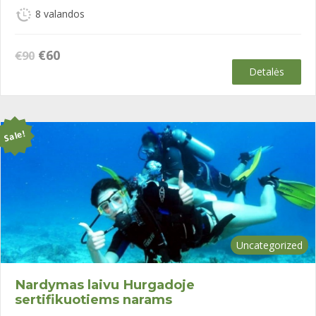
8 valandos
Original
Current
€
60
€
90
price
price
Detalės
was:
is:
€90.
€60.
Sale!
Uncategorized
Nardymas laivu Hurgadoje
sertifikuotiems narams