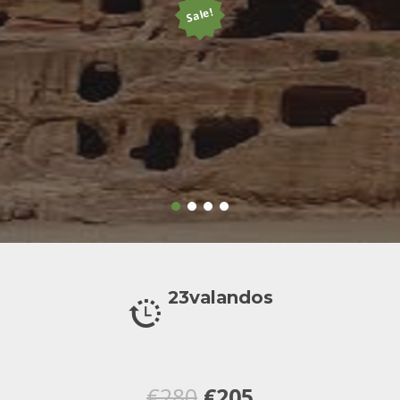
Sale!
23valandos
Original
Current
€
280
€
205