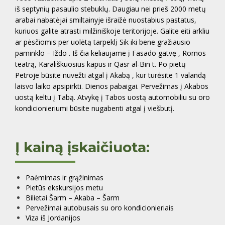
iš septynių pasaulio stebuklų. Daugiau nei prieš 2000 metų
arabai nabatėjai smiltainyje išraižė nuostabius pastatus,
kuriuos galite atrasti milžiniškoje teritorijoje. Galite eiti arkliu
ar pėsčiomis per uolėtą tarpeklį Sik iki bene gražiausio
paminklo – Iždo . Iš čia keliaujame į Fasado gatvę , Romos
teatrą, Karališkuosius kapus ir Qasr al-Bin t. Po pietų
Petroje būsite nuvežti atgal į Akabą , kur turėsite 1 valandą
laisvo laiko apsipirkti. Dienos pabaigai. Pervežimas į Akabos
uostą keltu į Tabą. Atvykę į Tabos uostą automobiliu su oro
kondicionieriumi būsite nugabenti atgal į viešbutį.
Į kainą įskaičiuota:
Paėmimas ir grąžinimas
Pietūs ekskursijos metu
Bilietai Šarm – Akaba – Šarm
Pervežimai autobusais su oro kondicionieriais
Viza iš Jordanijos