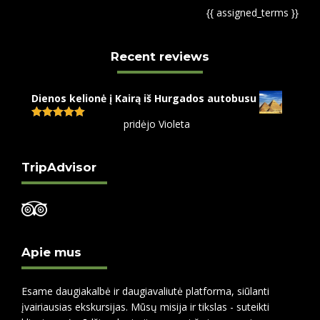
{{ assigned_terms }}
Recent reviews
Dienos kelionė į Kairą iš Hurgados autobusu
pridėjo Violeta
Įvertinimas:
5
iš 5
TripAdvisor
Apie mus
Esame daugiakalbė ir daugiavaliutė platforma, siūlanti
įvairiausias ekskursijas. Mūsų misija ir tikslas - suteikti