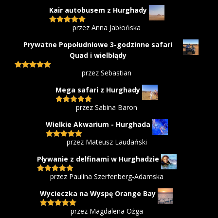
na 5
Kair autobusem z Hurghady
przez Anna Jabłońska
Oceniono
5
na 5
Prywatne Popołudniowe 3-godzinne safari
Quad i wielbłądy
przez Sebastian
Oceniono
5
na 5
Mega safari z Hurghady
przez Sabina Baron
Oceniono
5
na 5
Wielkie Akwarium - Hurghada
przez Mateusz Laudański
Oceniono
5
na 5
Pływanie z delfinami w Hurghadzie
przez Paulina Szerfenberg-Adamska
Oceniono
5
na 5
Wycieczka na Wyspę Orange Bay
przez Magdalena Ożga
Oceniono
5