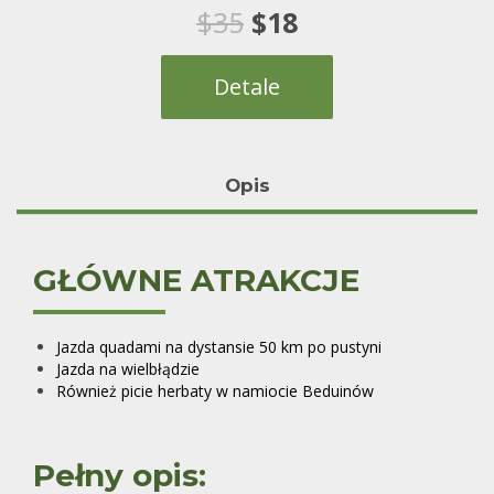
1
Oceniony
Pierwotna
Aktualna
$
35
$
18
5.00
na 5 na
podstawie
oceny klienta
cena
cena
Detale
wynosiła:
wynosi:
$35.
$18.
Opis
GŁÓWNE ATRAKCJE
Jazda quadami na dystansie 50 km po pustyni
Jazda na wielbłądzie
Również picie herbaty w namiocie Beduinów
Pełny opis: