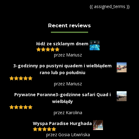
{{ assigned_terms }}
Recent reviews
łódź ze szklanym dnem
przez Mariusz
Oceniono
5
na 5
3-godzinny po pustyni quadem i wielbłądem
rano lub po południu
przez Mariusz
Oceniono
5
na 5
Prywatne Poranne3-godzinne safari Quad i
wielbłądy
przez Karolina
Oceniono
5
na 5
Wyspa Paradise Hurghada
przez Gosia Litwińska
Oceniono
5