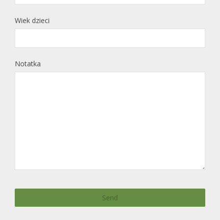
Wiek dzieci
Notatka
Send
This