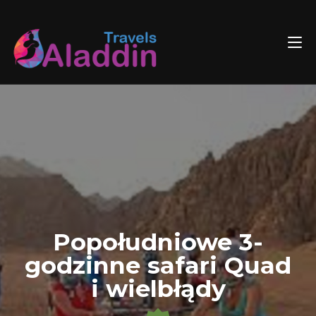
Skip
to
content
Popołudniowe 3-
godzinne safari Quad
i wielbłądy