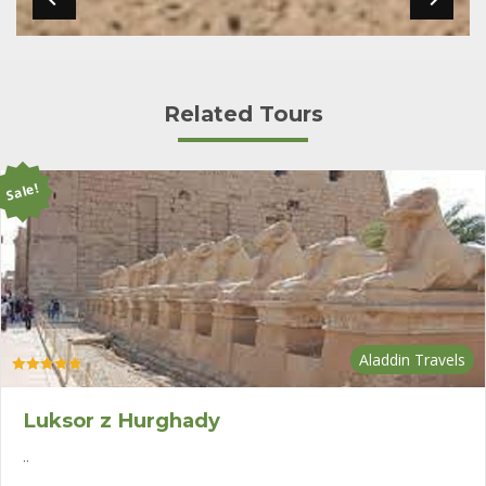
Related Tours
Sale!
Aladdin Travels
Oceniono
5.00
na 5
Luksor z Hurghady
..