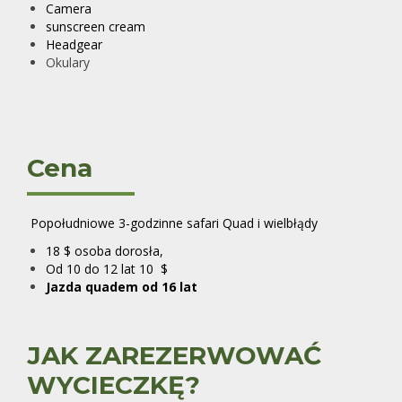
Camera
sunscreen cream
Headgear
Okulary
Cena
Popołudniowe 3-godzinne safari Quad i wielbłądy
18 $ osoba dorosła,
Od 10 do 12 lat 10 $
Jazda quadem od 16 lat
JAK ZAREZERWOWAĆ
WYCIECZKĘ?