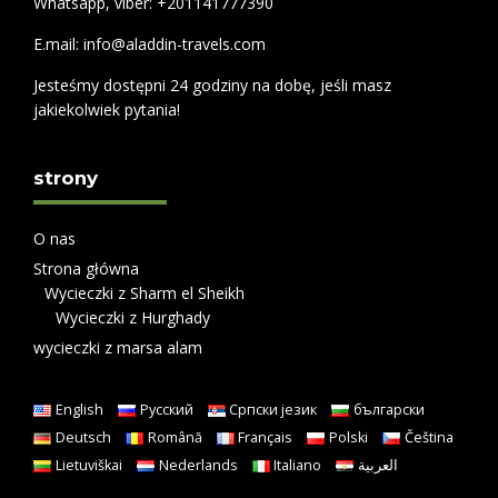
Whatsapp, viber: +201141777390
E.mail: info@aladdin-travels.com
Jesteśmy dostępni 24 godziny na dobę, jeśli masz
jakiekolwiek pytania!
strony
O nas
Strona główna
Wycieczki z Sharm el Sheikh
Wycieczki z Hurghady
wycieczki z marsa alam
English
Русский
Српски језик
български
Deutsch
Română
Français
Polski
Čeština
Lietuviškai
Nederlands
Italiano
العربية