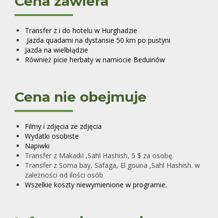
Cena zawiera
Transfer z i do hotelu w
Hurghadzie
Jazda quadami na dystansie 50 km po pustyni
Jazda na wielbłądzie
Również picie herbaty w namiocie Beduinów
Cena nie obejmuje
Filmy i zdjęcia ze zdjęcia
Wydatki osobist
e
Napiwki
Transfer z MakadiI ,Sahl Hashish, 5
$
za osobę.
Transfer z Soma bay, Safaga, El gouna ,Sahl Hashish. w
zależności od ilości osób
Wszelkie koszty niewymienione w programie.