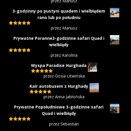
przez Mariusz
Oceniono
5
na 5
3-godzinny po pustyni quadem i wielbłądem
rano lub po południu
przez Mariusz
Oceniono
5
na 5
Prywatne Poranne3-godzinne safari Quad i
wielbłądy
przez Karolina
Oceniono
5
na 5
Wyspa Paradise Hurghada
przez Gosia Litwińska
Oceniono
5
na 5
Kair autobusem z Hurghady
przez Anna Jabłońska
Oceniono
5
na 5
Prywatne Popołudniowe 3-godzinne safari
Quad i wielbłądy
przez Sebastian
Oceniono
5
na 5