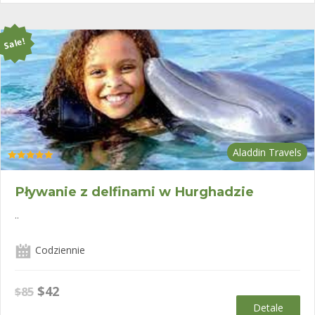
$90.
$68.
Sale!
Aladdin Travels
Oceniono
5.00
na 5
Pływanie z delfinami w Hurghadzie
..
Codziennie
Pierwotna
Aktualna
$
42
$
85
cena
cena
Detale