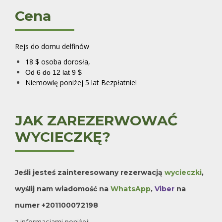
Cena
Rejs do domu delfinów
18 $ osoba dorosła,
Od 6 do 12 lat 9 $
Niemowlę poniżej 5 lat Bezpłatnie!
JAK ZAREZERWOWAĆ
WYCIECZKĘ?
Jeśli jesteś zainteresowany rezerwacją
wycieczki
,
wyślij nam wiadomość na
WhatsApp
,
Viber
na
numer +201100072198
z informacjami poniżej: