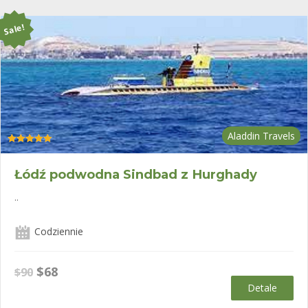
Sale!
Aladdin Travels
Oceniono
5.00
na 5
Łódź podwodna Sindbad z Hurghady
..
Codziennie
Pierwotna
Aktualna
$
68
$
90
cena
cena
Detale
wynosiła:
wynosi: