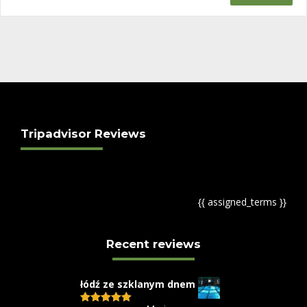
wynosiła:
wynosi:
$85.
$42.
Tripadvisor Reviews
{{ assigned_terms }}
Recent reviews
łódź ze szklanym dnem