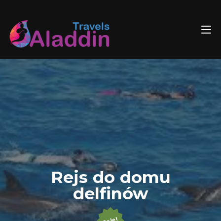
Skip
to
content
Rejs do domu
delfinów
Sale!