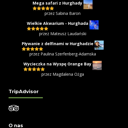
Mega safari z Hurghady
przez Sabina Baron
Oceniono
5
na 5
Wielkie Akwarium - Hurghada
przez Mateusz Laudański
Oceniono
5
na 5
Pływanie z delfinami w Hurghadzie
przez Paulina Szerfenberg-Adamska
Oceniono
5
na 5
Wycieczka na Wyspę Orange Bay
przez Magdalena Ożga
Oceniono
5
na 5
TripAdvisor
O nas