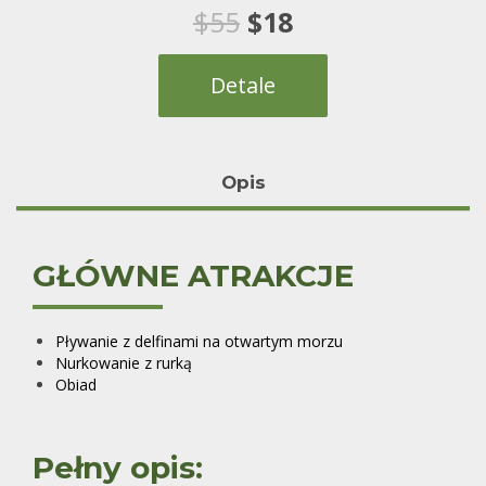
2
Oceniony
Pierwotna
Aktualna
$
55
$
18
5.00
na 5 na
podstawie
ocen
cena
cena
klientów
Detale
wynosiła:
wynosi:
$55.
$18.
Opis
GŁÓWNE ATRAKCJE
Pływanie z delfinami na otwartym morzu
Nurkowanie z rurką
Obiad
Pełny opis: