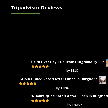
Tripadvisor Reviews
Cairo Over Day Trip From Hurghada By Bus
by LIUS
Rated
5
out
of 5
3-Hours Quad Safari After Lunch In Hurghada
by Tomt
Rated
5
out
of 5
3-Hours Quad Safari After Lunch In Hurgha
by Faw25
Rated
5
out