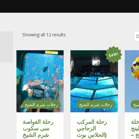
Showing all 12 results
Sale!
يخ
رحلات شرم الشيخ
رحلات شرم الشيخ
لة
رحلة المركب
رحلة الغواصة
ينج
الزجاجي
سى سكوب
يخ
(الجلاس بوت
شرم الشيخ