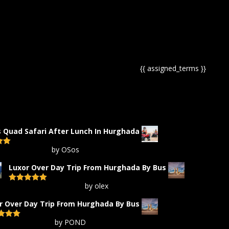
{{ assigned_terms }}
 Quad Safari After Lunch In Hurghada
by OSos
out
Luxor Over Day Trip From Hurghada By Bus
by olex
Rated
5
out
of 5
r Over Day Trip From Hurghada By Bus
by POND
d
5
out