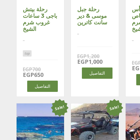
أس
رحلة جبل
رحلة بيتش
باص
موسى & دير
باجى 3 ساعات
رم
سانت كاترين
غروب شرم
شيخ
الشيخ
..
..
..
top
Original
EGP
1,200
price
Current
EGP
1,000
EG
was:
price
EG
Original
EGP
700
EGP1,200.
is:
التفاصيل
price
Current
EGP
650
EGP1,000.
was:
price
EGP700.
is:
التفاصيل
EGP650.
Sale!
Sale!