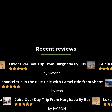
Recent reviews
Luxor Over Day Trip From Hurghada By Bus
3-Hours
by Victoria
Rated
5
out
Rated
5
of 5
of 5
Snorkel trip in the Blue Hole with Camel ride from Sharm
by Ivan
Rated
5
out
of 5
da
Cairo Over Day Trip From Hurghada By Bus
Luxo
by JACSON
Rated
5
out
Rate