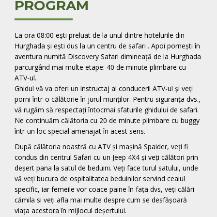
PROGRAM
La ora 08:00 ești preluat de la unul dintre hotelurile din
Hurghada și ești dus la un centru de safari . Apoi pornești în
aventura numită Discovery Safari dimineață de la Hurghada
parcurgând mai multe etape: 40 de minute plimbare cu
ATV-ul.
Ghidul vă va oferi un instructaj al conducerii ATV-ul și veți
porni într-o călătorie în jurul munților. Pentru siguranța dvs.,
vă rugăm să respectați întocmai sfaturile ghidului de safari.
Ne continuăm călătoria cu 20 de minute plimbare cu buggy
într-un loc special amenajat în acest sens.
După călătoria noastră cu ATV și mașină Spaider, veți fi
condus din centrul Safari cu un Jeep 4X4 și veți călători prin
deșert pana la satul de beduini. Veți face turul satului, unde
vă veți bucura de ospitalitatea beduinilor servind ceaiul
specific, iar femeile vor coace paine în fața dvs, veți călări
cămila si veți afla mai multe despre cum se desfășoară
viața acestora în mijlocul deșertului.