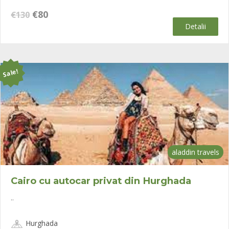
Prețul
Prețul
€
80
€
130
inițial
curent
Detalii
a
este:
fost:
€80.
€130.
Sale!
aladdin travels
Cairo cu autocar privat din Hurghada
..
Hurghada