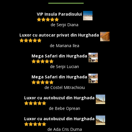
VIP Insula Paradisului
de Serpi Diana
Evaluat la
5
din 5
Luxor cu autocar privat din Hurghada
de Mariana Ilea
Evaluat la
5
din 5
Mega Safari din Hurghada
de Serpi Lucian
Evaluat la
5
din 5
Mega Safari din Hurghada
de Costel Mitrachioiu
Evaluat la
5
din 5
Luxor cu autobuzul din Hurghada
de Bebe Oprean
Evaluat la
5
din 5
Luxor cu autobuzul din Hurghada
de Ada Cris Duma
Evaluat la
5