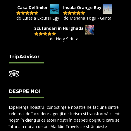
din 5
Casa Delfinilor
Insula Orange Bay
de Eurasia Excursii Egy
de Mariana Togu - Gurita
Evaluat la
5
Evaluat la
5
din 5
din 5
Scufundări în Hurghada
de Nety Sefuta
Evaluat la
5
din 5
TripAdvisor
DESPRE NOI
Experiența noastră, cunoștințele noastre ne fac una dintre
cele mai de încredere agenții de turism și transformă clienții
noștri în clienți și călătorii noștri în oaspeți obișnuiți care se
întorc la noi an de an. Aladdin Travels se străduiește