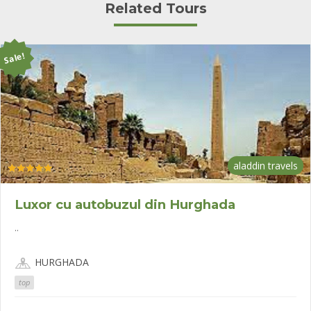
Related Tours
Sale!
aladdin travels
Evaluat la
5.00
din 5
Luxor cu autobuzul din Hurghada
..
HURGHADA
top