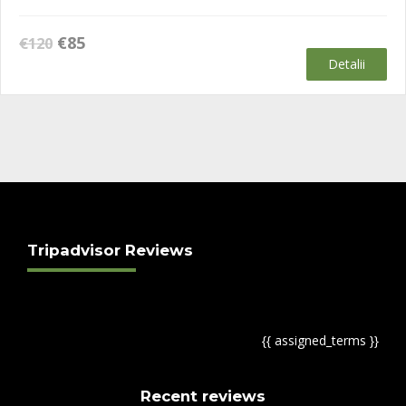
Prețul
Prețul
€
85
€
120
inițial
curent
Detalii
a
este:
fost:
€85.
€120.
Tripadvisor Reviews
{{ assigned_terms }}
Recent reviews