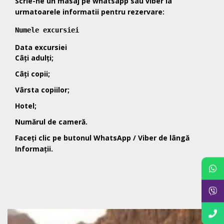
Scrie-ne un masaj pe whatsapp sau viber la
urmatoarele informatii pentru rezervare:
Numele excursiei
Data
excursiei
Câți adulți;
Câți copii;
Vârsta copiilor;
Hotel;
Numărul de cameră.
Faceți clic pe butonul WhatsApp / Viber de lângă
Informații.