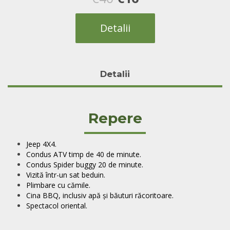
inițial
curent
Detalii
a
este:
fost:
€16.
Detalii
€40.
Repere
Jeep 4X4.
Condus ATV timp de 40 de minute.
Condus Spider buggy 20 de minute.
Vizită într-un sat beduin.
Plimbare cu cămile.
Cina BBQ, inclusiv apă și băuturi răcoritoare.
Spectacol oriental.