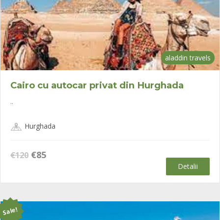
aladdin travels
Cairo cu autocar privat din Hurghada
..
Hurghada
Prețul
Prețul
€
85
€
120
inițial
curent
Detalii
a
este:
fost:
€85.
€120.
Sale!