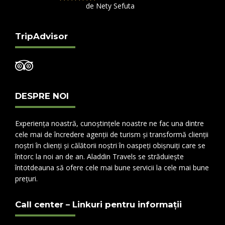
de Nety Sefuta
Evaluat la
5
din 5
TripAdvisor
DESPRE NOI
Experiența noastră, cunoștințele noastre ne fac una dintre
cele mai de încredere agenții de turism și transformă clienții
noștri în clienți și călătorii noștri în oaspeți obișnuiți care se
întorc la noi an de an. Aladdin Travels se străduiește
întotdeauna să ofere cele mai bune servicii la cele mai bune
prețuri.
Call center – Linkuri pentru informații