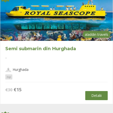
aladdin travels
Semi submarin din Hurghada
..
Hurghada
top
Prețul
Prețul
€
15
€
30
inițial
curent
Detalii
a
este:
fost:
€15.
€30.