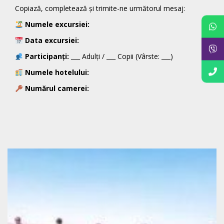
Copiază, completează și trimite-ne următorul mesaj:
Numele excursiei:
Data
e
xcu
r
siei:
Participanți:
___ Adulți / ___ Copii (Vârste: ___)
Numele hotelului:
Numărul camerei: