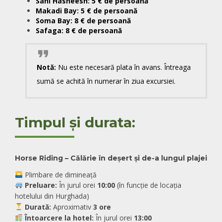
Sahl Hasheesh:
5 € de persoană
Makadi Bay:
5 € de persoană
Soma Bay:
8 € de persoană
Safaga:
8 € de persoană
Notă:
Nu este necesară plata în avans. Întreaga
sumă se achită în numerar în ziua excursiei.
Timpul și durata:
Horse Riding – Călărie în deșert și de-a lungul plajei
Plimbare de dimineață
Preluare:
În jurul orei
10:00
(în funcție de locația
hotelului din Hurghada)
Durată:
Aproximativ
3 ore
Întoarcere la hotel:
În jurul orei
13:00