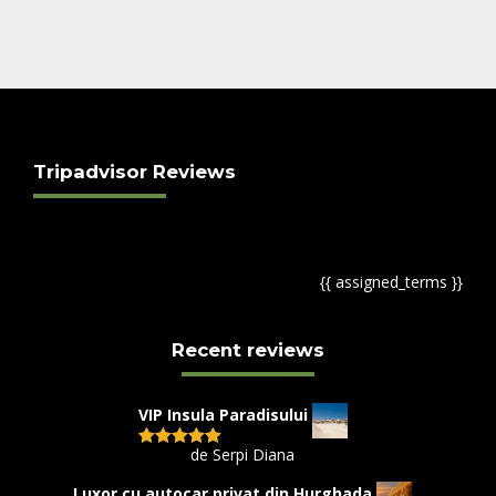
Tripadvisor Reviews
{{ assigned_terms }}
Recent reviews
VIP Insula Paradisului
de Serpi Diana
Evaluat la
5
din 5
Luxor cu autocar privat din Hurghada