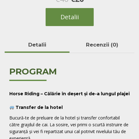
inițial
curent
Detalii
a
este:
fost:
€20.
Detalii
Recenzii (0)
€40.
PROGRAM
Horse Riding – Călărie în deșert și de-a lungul plajei
Transfer de la hotel
Bucură-te de preluare de la hotel și transfer confortabil
către grajdul de cai. La sosire, vei primi o scurtă instruire de
siguranță și vei fi repartizat unui cal potrivit nivelului tău de
experiență.