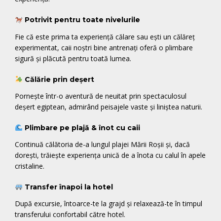
Potrivit pentru toate nivelurile
Fie că este prima ta experiență călare sau ești un călăreț
experimentat, caii noștri bine antrenați oferă o plimbare
sigură și plăcută pentru toată lumea.
Călărie prin deșert
Pornește într-o aventură de neuitat prin spectaculosul
deșert egiptean, admirând peisajele vaste și liniștea naturii.
Plimbare pe plajă & înot cu caii
Continuă călătoria de-a lungul plajei Mării Roșii și, dacă
dorești, trăiește experiența unică de a înota cu calul în apele
cristaline.
Transfer înapoi la hotel
După excursie, întoarce-te la grajd și relaxează-te în timpul
transferului confortabil către hotel.