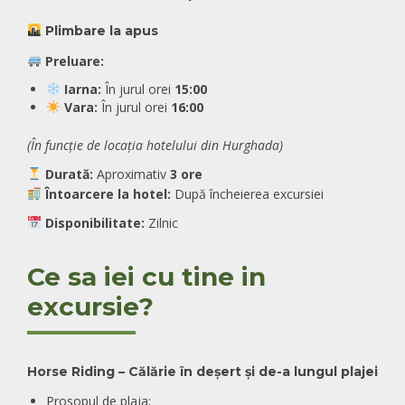
Plimbare la apus
Preluare:
Iarna:
În jurul orei
15:00
Vara:
În jurul orei
16:00
(În funcție de locația hotelului din Hurghada)
Durată:
Aproximativ
3 ore
Întoarcere la hotel:
După încheierea excursiei
Disponibilitate:
Zilnic
Ce sa iei cu tine in
excursie?
Horse Riding – Călărie în deșert și de-a lungul plajei
Prosopul de plaja;