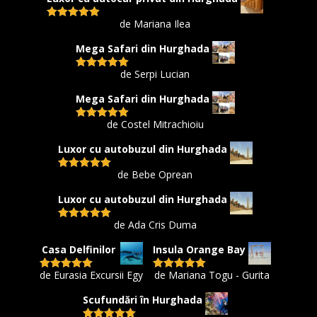
de Mariana Ilea
Evaluat la
5
din 5
Mega Safari din Hurghada
de Serpi Lucian
Evaluat la
5
din 5
Mega Safari din Hurghada
de Costel Mitrachioiu
Evaluat la
5
din 5
Luxor cu autobuzul din Hurghada
de Bebe Oprean
Evaluat la
5
din 5
Luxor cu autobuzul din Hurghada
de Ada Cris Duma
Evaluat la
5
din 5
Casa Delfinilor
Insula Orange Bay
de Eurasia Excursii Egy
de Mariana Togu - Gurita
Evaluat la
5
Evaluat la
5
din 5
din 5
Scufundări în Hurghada