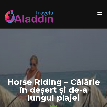
Skip
to
content
Horse Riding – Călărie
în deșert și de-a
lungul plajei