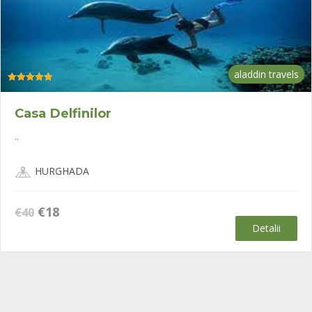
aladdin travels
Evaluat la
5.00
din 5
Casa Delfinilor
..
HURGHADA
Prețul
Prețul
€
18
€
40
inițial
curent
Detalii
a
este:
fost:
€18.
€40.