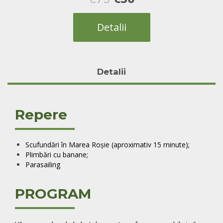
inițial
curent
Detalii
a
este:
fost:
€30.
Detalii
€75.
Repere
Scufundări în Marea Roșie (aproximativ 15 minute);
Plimbări cu banane;
Parasailing
PROGRAM