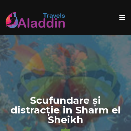
Skip
to
content
Scufundare și
distracție in Sharm el
Sheikh