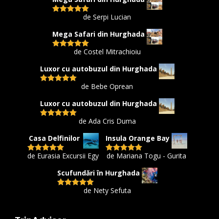
de Serpi Lucian
Evaluat la
5
din 5
Mega Safari din Hurghada
de Costel Mitrachioiu
Evaluat la
5
din 5
Luxor cu autobuzul din Hurghada
de Bebe Oprean
Evaluat la
5
din 5
Luxor cu autobuzul din Hurghada
de Ada Cris Duma
Evaluat la
5
din 5
Casa Delfinilor
Insula Orange Bay
de Eurasia Excursii Egy
de Mariana Togu - Gurita
Evaluat la
5
Evaluat la
5
din 5
din 5
Scufundări în Hurghada
de Nety Sefuta
Evaluat la
5
din 5