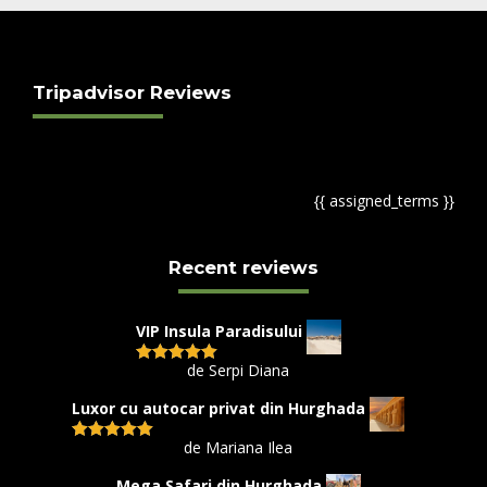
Tripadvisor Reviews
{{ assigned_terms }}
Recent reviews
VIP Insula Paradisului
de Serpi Diana
Evaluat la
5
din 5
Luxor cu autocar privat din Hurghada
de Mariana Ilea
Evaluat la
5
din 5
Mega Safari din Hurghada