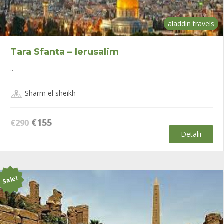
aladdin travels
Tara Sfanta – Ierusalim
..
Sharm el sheikh
Prețul
Prețul
€
155
€
290
inițial
curent
Detalii
a
este:
fost:
€155.
€290.
Sale!