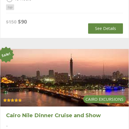
top
Original
Current
$
90
$
150
price
price
See Details
was:
is:
$150.
$90.
Sale!
CAIRO EXCURSIONS
Rated
5.00
out of 5
Cairo Nile Dinner Cruise and Show
..