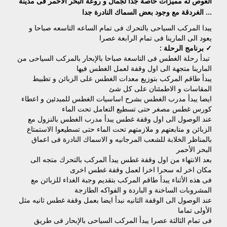
الغوص له مميزات خاصة جدا لجمال و روعة البحر الأحمر فى مدينة
الغردقة مع وجود بعض السماك النادرة جدا …
يبدا المركب السياحى بالتحرك فى تمام الساعه التاسعه صباحا و
يعود الى المارينا فى تمام الرابعة عصرا
✓ برنامج الرحلة :
تبدأ رحلة الغطس فى التاسعة صباحا بالإبحار بالمركب السياحى من
المارينا متجهة الى اول وقفة لعمل الغطس فيها
يبدأ طاقم المركب بتوزيع معدات الغطس على الزبائن و تظبيط
المقاسات و الاطمئنان على كل شئ
ايضا يبدأ مدرب الغطس بشرح اساسيات الغطس للمبدئين و اعطاء
كورس غطس مصغر حتى تسطيع التعامل تحت الماء
عند الوصول الى اول وقفة غطس يبدأ مدرب الغطس بالنزول مع
الزبائن و متابعتهم و ملازمتهم تحت الماء حتى تسطيعوا الاستمتاع
بالمناظر الخلابة للشعب المرجانيه و الاسماك النادرة فى اعماق
البحر الأحمر
بعد الانتهاء من اول وقفة غطس يبدأ المركب بالتحرك متجه الى
مكان اخر له سحرا اخرا لعمل وقفة غطس اخرى
فى هذه الأثناء يبدأ طاقم المركب بتقديم وجبة الغداء للزبائن مع
المشروبات الساخنة و الباردة و الفواكه الطازجة
عند الوصول الى الوقفة الثانيه نبدأ ايضا بعمل وقفة غطس ثانيه مثل
الأولى تماما
فى تمام الثالثة عصرا يبدأ المركب السياحى بالإبحار فى طريق