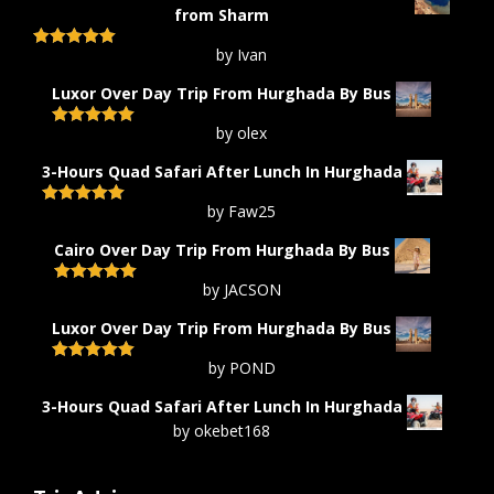
from Sharm
by Ivan
Rated
5
out
of 5
Luxor Over Day Trip From Hurghada By Bus
by olex
Rated
5
out
of 5
3-Hours Quad Safari After Lunch In Hurghada
by Faw25
Rated
5
out
of 5
Cairo Over Day Trip From Hurghada By Bus
by JACSON
Rated
5
out
of 5
Luxor Over Day Trip From Hurghada By Bus
by POND
Rated
5
out
of 5
3-Hours Quad Safari After Lunch In Hurghada
by okebet168