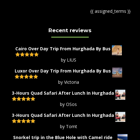
{{ assigned_terms }}
Recent reviews
Cairo Over Day Trip From Hurghada By Bus
by LIUS
Rated
5
out
of 5
Luxor Over Day Trip From Hurghada By Bus
by Victoria
Rated
5
out
of 5
3-Hours Quad Safari After Lunch In Hurghada
by OSos
Rated
5
out
of 5
3-Hours Quad Safari After Lunch In Hurghada
by Tomt
Rated
5
out
of 5
Snorkel trip in the Blue Hole with Camel ride