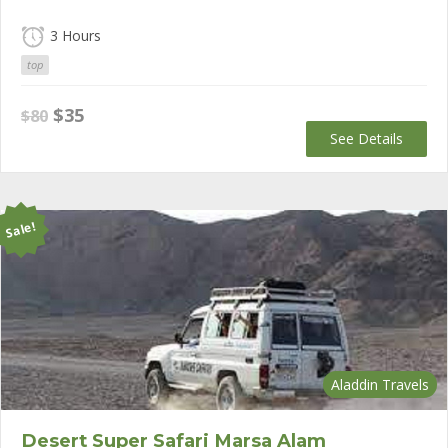
3 Hours
top
Original
Current
$
35
$
80
price
price
See Details
was:
is:
$80.
$35.
Sale!
Aladdin Travels
Desert Super Safari Marsa Alam