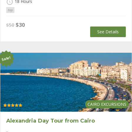
18 Hours
top
Original
Current
$
30
$
50
price
price
See Details
was:
is:
$50.
$30.
Sale!
CAIRO EXCURSIONS
Rated
5.00
out of 5
Alexandria Day Tour from Cairo
..