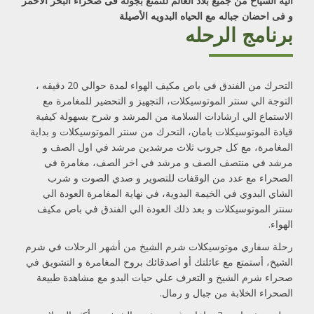
اليه السياح من جميع بلاد العالم للتمتع بجوله فى صحراء البحر الأحمر
و فى احضان جباله مع الحياه البدويه الأصيلة
برنامج الرحله
التحرك من الفندق في باص مكيف الهواء لمدة حوالي 20 دقيقه ،
التوجة الي سنتر الموتوسيكلات، التجهيز و التحضير للمغامرة مع
الاستماع الي ارشادات السلامة من المرشد و شرح بسهولة كيفية
قيادة الموتوسيكلات بامان، التحرك من سنتر الموتوسيكلات و بداية
المغامرة، مع كل جروب ثلاث مرشدين مرشد في اول الصف و
مرشد في منتصف الصف و مرشد في اخر الصف، مغامرة في
الصحراء مع عدد من الوقفات للتصوير و صدي الصوت و شرب
الشاي البدوي في الخيمة البدوية، في نهاية المغامرة العودة الي
سنتر الموتوسيكلات و بعد ذلك العودة الي الفندق في باص مكيف
الهواء.
رحلة سفاري موتوسيكلات شرم الشيخ من أشهر الرحلات في شرم
الشيخ، أستمتع مع عائلتك أو اصدقائك بروح المغامرة و التشويق في
صحراء شرم الشيخ و التعرف علي حيات البدو مع مشاهدة طبيعة
الصحراء الخلابة من جبال و رمال.