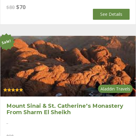
Original
Current
$
70
$
80
price
price
See Details
was:
is:
$80.
$70.
Sale!
Aladdin Travels
Rated
5.00
out of 5
Mount Sinai & St. Catherine’s Monastery
From Sharm El Sheikh
..