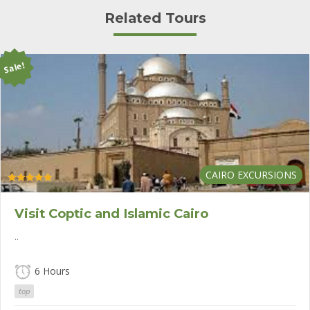
Related Tours
Sale!
CAIRO EXCURSIONS
Rated
5.00
out of 5
Visit Coptic and Islamic Cairo
..
6 Hours
top