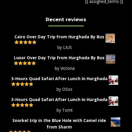
{{ assigned_terms }}
Recent reviews
Cairo Over Day Trip From Hurghada By Bus
by LIUS
Rated
5
out
of 5
Luxor Over Day Trip From Hurghada By Bus
by Victoria
Rated
5
out
of 5
3-Hours Quad Safari After Lunch In Hurghada
by OSos
Rated
5
out
of 5
3-Hours Quad Safari After Lunch In Hurghada
by Tomt
Rated
5
out
of 5
Snorkel trip in the Blue Hole with Camel ride
from Sharm