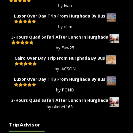
by Ivan
Rated
5
out
of 5
Luxor Over Day Trip From Hurghada By Bus
by olex
Rated
5
out
of 5
3-Hours Quad Safari After Lunch In Hurghada
by Faw25
Rated
5
out
of 5
Cairo Over Day Trip From Hurghada By Bus
by JACSON
Rated
5
out
of 5
Luxor Over Day Trip From Hurghada By Bus
by POND
Rated
5
out
of 5
3-Hours Quad Safari After Lunch In Hurghada
by okebet168
TripAdvisor